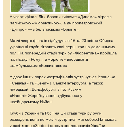
У чвертьфіналі Ліги Європи київське «Динамо» зіграє з
італійською «Фіорентиною», а дніпропетровський
«Дніпро» — з бельгійським «Брюгге».
Матчі чвертьфіналів відбудуться 16 та 23 квітня.Обидва
українські клуби зіграють свої перші ігри на домашньому
полі.На попередній стадії турніру «Фіорентина» пройшла
італійську «Рому», а «Брюгге» впорався зі
стамбульським «Бешикташем».
У двох інших парах чвертьфіналів зустрінуться іспанська
«Севілья» та «Зеніт» з Санкт-Петербурга, а також
німецький «Вольфсбург» з італійським
«Наполі».Жеребкування відбувалося у
швейцарському Ньйоні.
Клуби з України та Росії на цій стадії турніру були
розведені: вони не могли зустрітися між собою.Натомість
у разі, якщо «Зеніт» і хтось з представників України