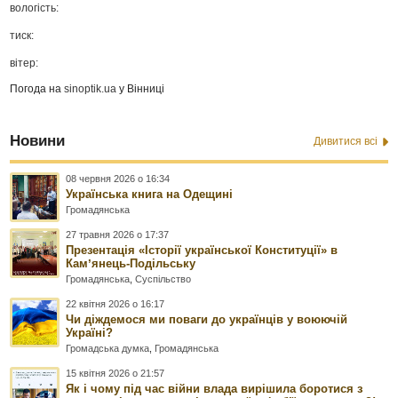
вологість:
тиск:
вітер:
Погода на
sinoptik.ua
у Вінниці
Новини
Дивитися всі
08 червня 2026 о 16:34
Українська книга на Одещині
Громадянська
27 травня 2026 о 17:37
Презентація «Історії української Конституції» в
Камʼянець-Подільську
Громадянська
,
Суспільство
22 квітня 2026 о 16:17
Чи діждемося ми поваги до українців у воюючій
Україні?
Громадська думка
,
Громадянська
15 квітня 2026 о 21:57
Як і чому під час війни влада вирішила боротися з