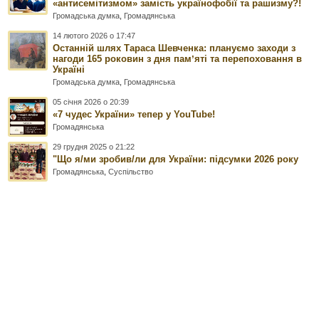
«антисемітизмом» замість українофобії та рашизму?!
Громадська думка
,
Громадянська
14 лютого 2026 о 17:47
Останній шлях Тараса Шевченка: плануємо заходи з
нагоди 165 роковин з дня памʼяті та перепоховання в
Україні
Громадська думка
,
Громадянська
05 січня 2026 о 20:39
«7 чудес України» тепер у YouTube!
Громадянська
29 грудня 2025 о 21:22
"Що я/ми зробив/ли для України: підсумки 2026 року
Громадянська
,
Суспільство