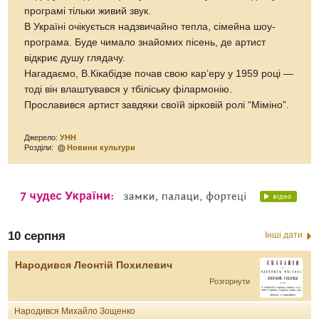
програмі тільки живий звук.
В Україні очікується надзвичайно тепла, сімейна шоу-
програма. Буде чимало знайомих пісень, де артист
відкриє душу глядачу.
Нагадаємо, В.Кікабідзе почав свою кар’еру у 1959 році —
тоді він влаштувався у тбіліську філармонію.
Прославився артист завдяки своїй зірковій ролі “Міміно”.
Джерело:
УНН
Розділи:
Новини культури
10 серпня
Інші дати
Народився Леонтій Похилевич
Розгорнути
Народився Михайло Зощенко