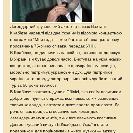
Легендарний грузинський актор та співак Вахтанг
Кікабідзе нарешті відвідає Україну із відомою концертною
програмою “Мои года — мое багатство”, яка цього разу
присвячена 75-річчю співака, передає УНН.
В.Кікабідзе, не дивлячись на свій вік, активно подорожує.
В Україні він буває доволі часто. Виступає на українських
концертах, активно висловлює проукраїнську позицію,
морально підтримує український дух. Для підтримки
українського народу актор вирішив навіть зробити звітний
тур за 56 років творчості.
В.Кікабідзе вважають душею Тбілісі, яка своїм позитивом,
добротою, чуйністю вражає всіх навколо. Як розповідає
творча команда, з артистом дуже просто працювати. До
речі, співак працює із досвідченою командою
легендарних музикантів, яких вже вважають класиками.
Довгоочікуваний виступ В.Кікабідзе в Україні стане
подарунком для поціновувачів живої музики — адже у