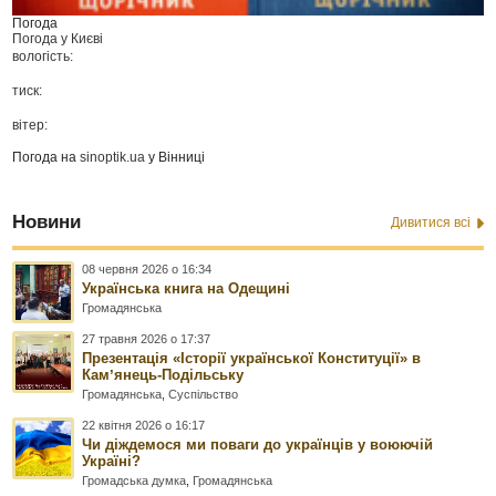
Погода
Погода у
Києві
вологість:
тиск:
вітер:
Погода на
sinoptik.ua
у Вінниці
Новини
Дивитися всі
08 червня 2026 о 16:34
Українська книга на Одещині
Громадянська
27 травня 2026 о 17:37
Презентація «Історії української Конституції» в
Камʼянець-Подільську
Громадянська
,
Суспільство
22 квітня 2026 о 16:17
Чи діждемося ми поваги до українців у воюючій
Україні?
Громадська думка
,
Громадянська