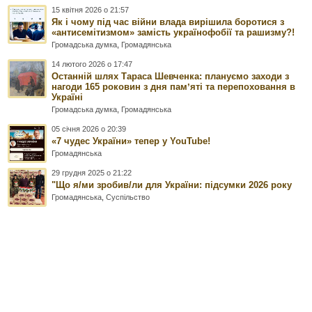
15 квітня 2026 о 21:57
Як і чому під час війни влада вирішила боротися з
«антисемітизмом» замість українофобії та рашизму?!
Громадська думка
,
Громадянська
14 лютого 2026 о 17:47
Останній шлях Тараса Шевченка: плануємо заходи з
нагоди 165 роковин з дня памʼяті та перепоховання в
Україні
Громадська думка
,
Громадянська
05 січня 2026 о 20:39
«7 чудес України» тепер у YouTube!
Громадянська
29 грудня 2025 о 21:22
"Що я/ми зробив/ли для України: підсумки 2026 року
Громадянська
,
Суспільство