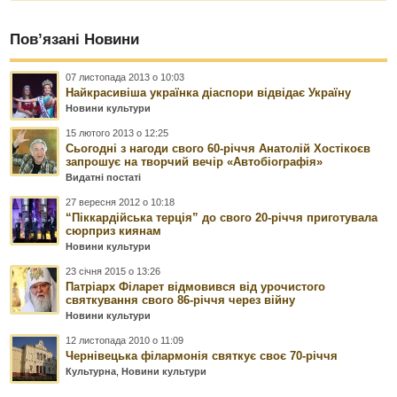
Пов’язані Новини
07 листопада 2013 о 10:03
Найкрасивіша українка діаспори відвідає Україну
Новини культури
15 лютого 2013 о 12:25
Сьогодні з нагоди свого 60-річчя Анатолій Хостікоєв
запрошує на творчий вечір «Автобіографія»
Видатні постаті
27 вересня 2012 о 10:18
“Піккардійська терція” до свого 20-річчя приготувала
сюрприз киянам
Новини культури
23 січня 2015 о 13:26
Патріарх Філарет відмовився від урочистого
святкування свого 86-річчя через війну
Новини культури
12 листопада 2010 о 11:09
Чернівецька філармонія святкує своє 70-річчя
Культурна
,
Новини культури