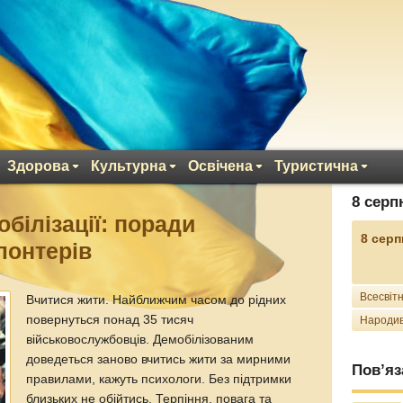
Здорова
Культурна
Освічена
Туристична
8 серп
білізації: поради
8 серп
лонтерів
Всесвітн
Вчитися жити. Найближчим часом до рідних
повернуться понад 35 тисяч
Народив
військовослужбовців. Демобілізованим
доведеться заново вчитись жити за мирними
Пов’яз
правилами, кажуть психологи. Без підтримки
близьких не обійтись. Терпіння, повага та