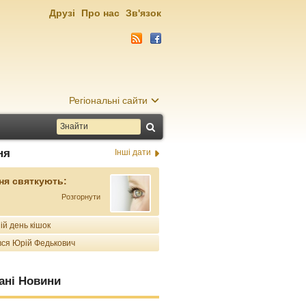
Друзі
Про нас
Зв'язок
Регіональні сайти
ня
Інші дати
ня святкують:
Розгорнути
ій день кішок
ся Юрій Федькович
ані Новини