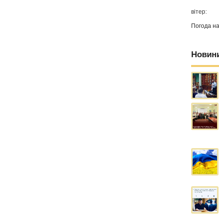
вітер:
Погода н
Новин