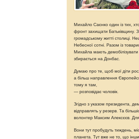
Михайло Саєнко один із тих, х
фронт захищати Батьківщину. За
громадському житті столиці. Н
Небесної сотні. Разом із товар
Михайла мають демобілізувати в
збирається на Донбас.
Думаю про те, щоб мої діти рос
а більш направлення Європейськ
тому я там,
— розповідає чоловік.
Згідно з указом президента, дем
відправлять у резерв. Та більш
волонтер Максим Алексєєв. Для
Вони тут пробудуть тиждень, мі
планета. Тут вже не то, що інши