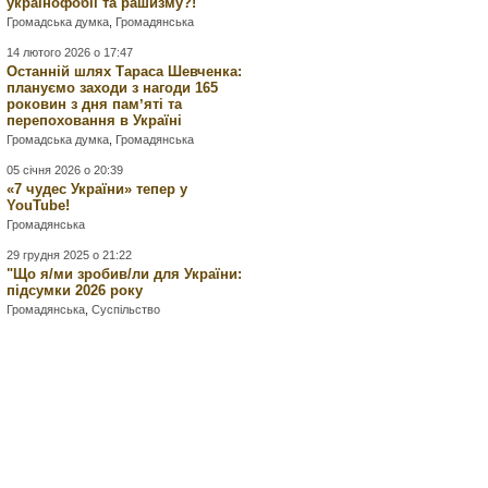
українофобії та рашизму?!
Громадська думка
,
Громадянська
14 лютого 2026 о 17:47
Останній шлях Тараса Шевченка:
плануємо заходи з нагоди 165
роковин з дня памʼяті та
перепоховання в Україні
Громадська думка
,
Громадянська
05 січня 2026 о 20:39
«7 чудес України» тепер у
YouTube!
Громадянська
29 грудня 2025 о 21:22
"Що я/ми зробив/ли для України:
підсумки 2026 року
Громадянська
,
Суспільство