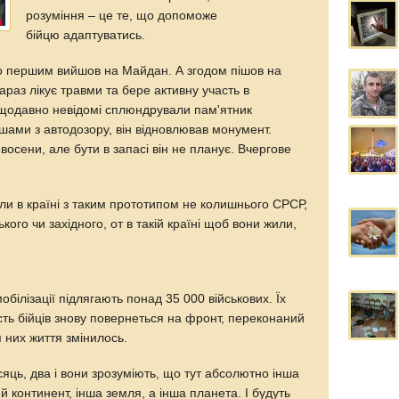
розуміння – це те, що допоможе
бійцю адаптуватись.
то першим вийшов на Майдан. А згодом пішов на
раз лікує травми та бере активну участь в
ещодавно невідомі сплюндрували пам'ятник
ишами з автодозору, він відновлював монумент.
осени, але бути в запасі він не планує. Вчергове
ли в країні з таким прототипом не колишнього СРСР,
ого чи західного, от в такій країні щоб вони жили,
обілізації підлягають понад 35 000 військових. Їх
ість бійців знову повернеться на фронт, переконаний
 них життя змінилось.
сяць, два і вони зрозуміють, що тут абсолютно інша
й континент, інша земля, а інша планета. І будуть