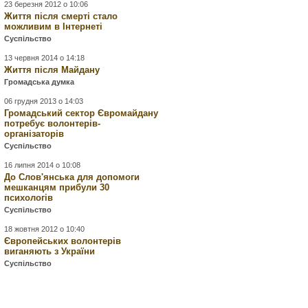
23 березня 2012 о 10:06
Життя після смерті стало
можливим в Інтернеті
Суспільство
13 червня 2014 о 14:18
Життя після Майдану
Громадська думка
06 грудня 2013 о 14:03
Громадський сектор Євромайдану
потребує волонтерів-
організаторів
Суспільство
16 липня 2014 о 10:08
До Слов'янська для допомоги
мешканцям прибули 30
психологів
Суспільство
18 жовтня 2012 о 10:40
Європейських волонтерів
виганяють з України
Суспільство