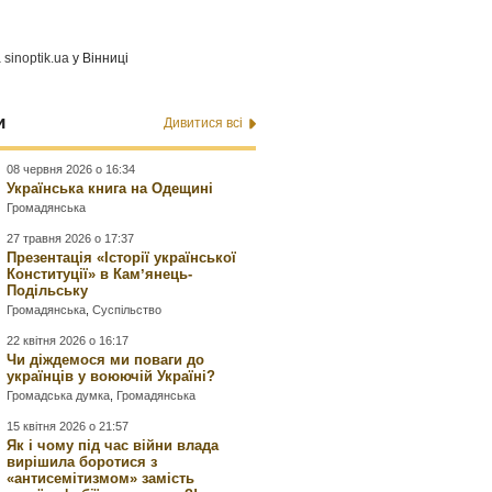
а
sinoptik.ua
у Вінниці
и
Дивитися всі
08 червня 2026 о 16:34
Українська книга на Одещині
Громадянська
27 травня 2026 о 17:37
Презентація «Історії української
Конституції» в Камʼянець-
Подільську
Громадянська
,
Суспільство
22 квітня 2026 о 16:17
Чи діждемося ми поваги до
українців у воюючій Україні?
Громадська думка
,
Громадянська
15 квітня 2026 о 21:57
Як і чому під час війни влада
вирішила боротися з
«антисемітизмом» замість