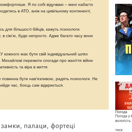
 комфортніше. Я по собі відучваю – мені набагто
одитись в АТО, аніж на цивільному континенті,
сь для більшості бійців, кажуть психологи.
 в сім'ю, буде непросто. Адже багато часу вони
 У кожного має бути свій індивідуальний шлях
. Михайлові пережити спогади про жахіття війни
тивність та віра в життя.
е повинна бути нав'язливою, радять психологи. Не
рийде час, боєць сам відкриється.
Погода
Погода у
вологість:
тиск: