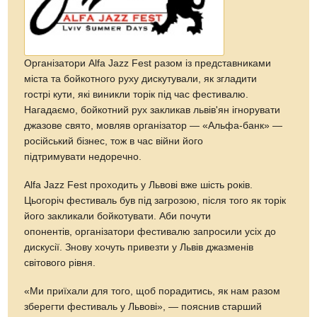
Організатори Alfa Jazz Fest разом із представниками
міста та бойкотного руху дискутували, як згладити
гострі кути, які виникли торік під час фестивалю.
Нагадаємо, бойкотний рух закликав львів'ян ігнорувати
джазове свято, мовляв організатор — «Альфа-банк» —
російський бізнес, тож в час війни його
підтримувати недоречно.
Alfa Jazz Fest проходить у Львові вже шість років.
Цьогоріч фестиваль був під загрозою, після того як торік
його закликали бойкотувати. Аби почути
опонентів, організатори фестивалю запросили усіх до
дискусії. Знову хочуть привезти у Львів джазменів
світового рівня.
«Ми приїхали для того, щоб порадитись, як нам разом
зберегти фестиваль у Львові», — пояснив старший