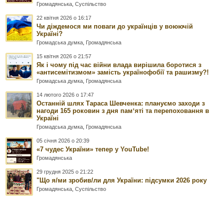
Громадянська
,
Суспільство
22 квітня 2026 о 16:17
Чи діждемося ми поваги до українців у воюючій
Україні?
Громадська думка
,
Громадянська
15 квітня 2026 о 21:57
Як і чому під час війни влада вирішила боротися з
«антисемітизмом» замість українофобії та рашизму?!
Громадська думка
,
Громадянська
14 лютого 2026 о 17:47
Останній шлях Тараса Шевченка: плануємо заходи з
нагоди 165 роковин з дня памʼяті та перепоховання в
Україні
Громадська думка
,
Громадянська
05 січня 2026 о 20:39
«7 чудес України» тепер у YouTube!
Громадянська
29 грудня 2025 о 21:22
"Що я/ми зробив/ли для України: підсумки 2026 року
Громадянська
,
Суспільство