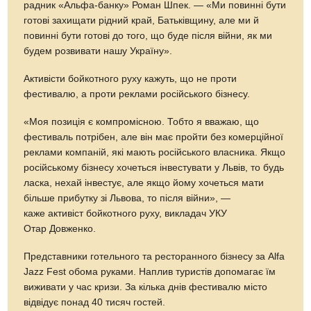
радник «Альфа-банку» Роман Шпек. — «Ми повинні бути
готові захищати рідний край, Батьківщину, але ми й
повинні бути готові до того, що буде після війни, як ми
будем розвивати нашу Україну».
Активісти бойкотного руху кажуть, що не проти
фестивалю, а проти реклами російського бізнесу.
«Моя позиція є компромісною. Тобто я вважаю, що
фестиваль потрібен, але він має пройти без комерційної
реклами компаній, які мають російського власника. Якщо
російському бізнесу хочеться інвестувати у Львів, то будь
ласка, нехай інвестує, але якщо йому хочеться мати
більше прибутку зі Львова, то після війни», —
каже активіст бойкотного руху, викладач УКУ
Отар Довженко.
Представники готельного та ресторанного бізнесу за Alfa
Jazz Fest обома руками. Наплив туристів допомагає їм
виживати у час кризи. За кілька днів фестивалю місто
відвідує понад 40 тисяч гостей.