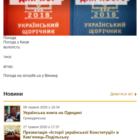
Погода
Погода у
Києві
вологість:
тиск:
вітер:
Погода на
sinoptik.ua
у Вінниці
Новини
Дивитися всі
08 червня 2026 о 16:34
Українська книга на Одещині
Громадянська
27 травня 2026 о 17:37
Презентація «Історії української Конституції» в
Камʼянець-Подільську