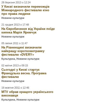
28 березня 2013 о 12:24
У Києві визначили переможців
Міжнародного фестивалю кіно
про права людини
Новини культури
21 грудня 2013 о 17:48
На Євробачення від України поїде
киянка Марія Яремчук
Новини культури
05 липня 2011 о 11:47
На Рівненщині визначили
найкращу короткометражку
фестивалю «DVERY»
Культурна
,
Новини культури
02 квітня 2013 о 09:15
Сьогодні у Києві стартує
Французька весна. Програма
фестивалю
Новини культури
19 жовтня 2011 о 12:46
MTV обрав кращого українського
виконавця
Культурна
,
Новини культури