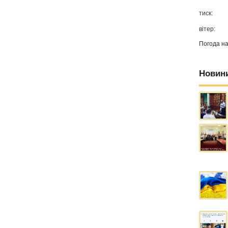
тиск:
вітер:
Погода н
Новин