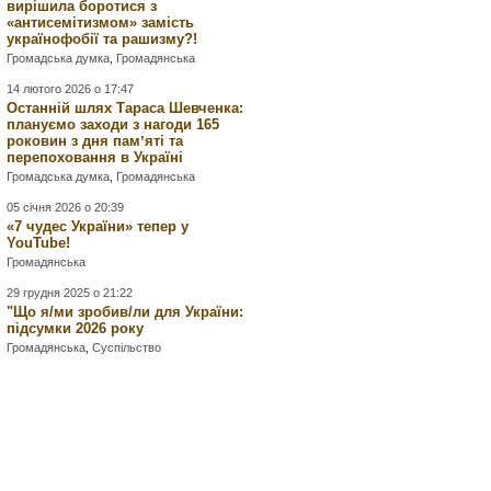
вирішила боротися з
«антисемітизмом» замість
українофобії та рашизму?!
Громадська думка
,
Громадянська
14 лютого 2026 о 17:47
Останній шлях Тараса Шевченка:
плануємо заходи з нагоди 165
роковин з дня памʼяті та
перепоховання в Україні
Громадська думка
,
Громадянська
05 січня 2026 о 20:39
«7 чудес України» тепер у
YouTube!
Громадянська
29 грудня 2025 о 21:22
"Що я/ми зробив/ли для України:
підсумки 2026 року
Громадянська
,
Суспільство