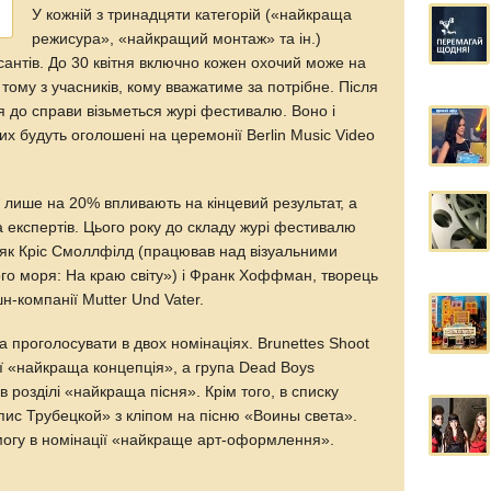
У кожній з тринадцяти категорій («найкраща
режисура», «найкращий монтаж» та ін.)
антів. До 30 квітня включно кожен охочий може на
с тому з учасників, кому вважатиме за потрібне. Після
я до справи візьметься журі фестивалю. Воно і
их будуть оголошені на церемонії Berlin Music Video
 лише на 20% впливають на кінцевий результат, а
 експертів. Цього року до складу журі фестивалю
, як Кріс Смоллфілд (працював над візуальними
го моря: На краю світу») і Франк Хоффман, творець
н-компанії Mutter Und Vater.
а проголосувати в двох номінаціях. Brunettes Shoot
ії «найкраща концепція», а група Dead Boys
 в розділі «найкраща пісня». Крім того, в списку
пис Трубецкой» з кліпом на пісню «Воины света».
могу в номінації «найкраще арт-оформлення».