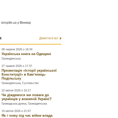
а
sinoptik.ua
у Вінниці
и
Дивитися всі
08 червня 2026 о 16:34
Українська книга на Одещині
Громадянська
27 травня 2026 о 17:37
Презентація «Історії української
Конституції» в Камʼянець-
Подільську
Громадянська
,
Суспільство
22 квітня 2026 о 16:17
Чи діждемося ми поваги до
українців у воюючій Україні?
Громадська думка
,
Громадянська
15 квітня 2026 о 21:57
Як і чому під час війни влада