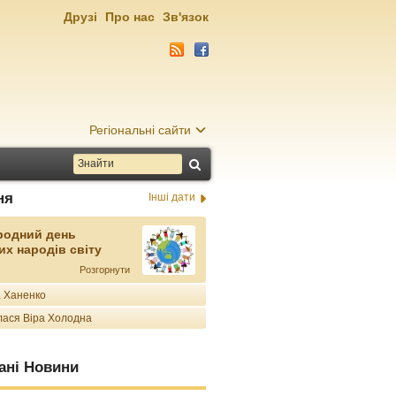
Друзі
Про нас
Зв'язок
Регіональні сайти
ня
Інші дати
родний день
их народів світу
Розгорнути
 Ханенко
ася Віра Холодна
ані Новини