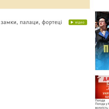
Погода
Погода у
вологість: