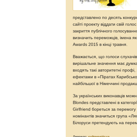
представлено по десять конкурс
сайті проекту віддати свій голо
закриття публічного голосуванн
визначить переможців, імена як
Awards 2015 в кінці травня.
Вважається, що голоси слухачів
вирішальне значення має думка
входять такі авторитетні профі
ефектами в «Піратах Карибсько
найбільшої в Німеччині продакш
За українських виконавців можн
Blondes представлені в категор
Girlfriend бореться за перемогу
номінантів значиться група «Ля
Білоруси претендують на пере
Джерело:
cultprostir.ua