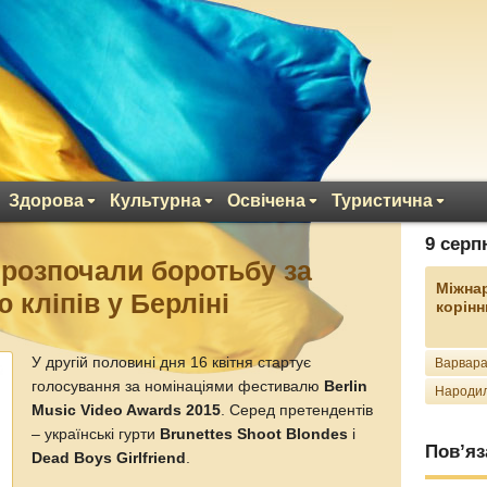
Здорова
Культурна
Освічена
Туристична
9 серп
 розпочали боротьбу за
Міжна
 кліпів у Берліні
корінн
У другій половині дня 16 квітня стартує
Варвара
голосування за номінаціями фестивалю
Berlin
Народил
Music Video Awards 2015
. Серед претендентів
– українські гурти
Brunettes Shoot Blondes
і
Пов’яз
Dead Boys Girlfriend
.