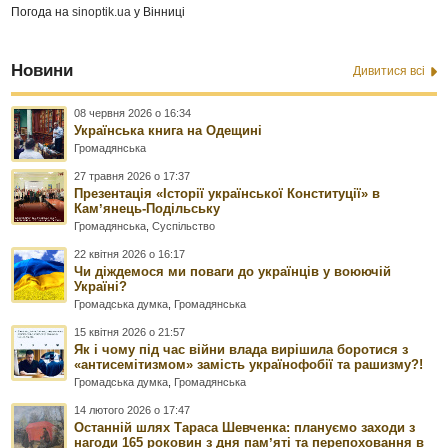
Погода на
sinoptik.ua
у Вінниці
Новини
Дивитися всі
08 червня 2026 о 16:34
Українська книга на Одещині
Громадянська
27 травня 2026 о 17:37
Презентація «Історії української Конституції» в
Камʼянець-Подільську
Громадянська
,
Суспільство
22 квітня 2026 о 16:17
Чи діждемося ми поваги до українців у воюючій
Україні?
Громадська думка
,
Громадянська
15 квітня 2026 о 21:57
Як і чому під час війни влада вирішила боротися з
«антисемітизмом» замість українофобії та рашизму?!
Громадська думка
,
Громадянська
14 лютого 2026 о 17:47
Останній шлях Тараса Шевченка: плануємо заходи з
нагоди 165 роковин з дня памʼяті та перепоховання в