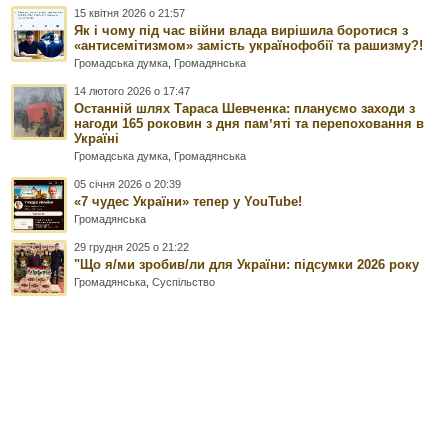
15 квітня 2026 о 21:57
Як і чому під час війни влада вирішила боротися з
«антисемітизмом» замість українофобії та рашизму?!
Громадська думка
,
Громадянська
14 лютого 2026 о 17:47
Останній шлях Тараса Шевченка: плануємо заходи з
нагоди 165 роковин з дня памʼяті та перепоховання в
Україні
Громадська думка
,
Громадянська
05 січня 2026 о 20:39
«7 чудес України» тепер у YouTube!
Громадянська
29 грудня 2025 о 21:22
"Що я/ми зробив/ли для України: підсумки 2026 року
Громадянська
,
Суспільство