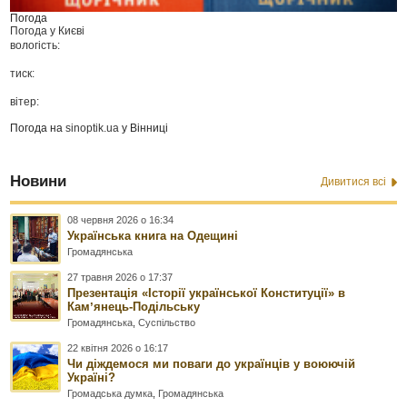
Погода
Погода у
Києві
вологість:
тиск:
вітер:
Погода на
sinoptik.ua
у Вінниці
Новини
Дивитися всі
08 червня 2026 о 16:34
Українська книга на Одещині
Громадянська
27 травня 2026 о 17:37
Презентація «Історії української Конституції» в
Камʼянець-Подільську
Громадянська
,
Суспільство
22 квітня 2026 о 16:17
Чи діждемося ми поваги до українців у воюючій
Україні?
Громадська думка
,
Громадянська