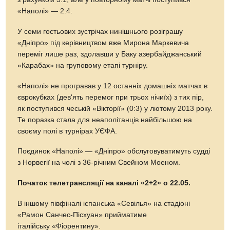
«Наполі» — 2:4.
У семи гостьових зустрічах нинішнього розіграшу
«Дніпро» під керівництвом вже Мирона Маркевича
переміг лише раз, здолавши у Баку азербайджанський
«Карабах» на груповому етапі турніру.
«Наполі» не програвав у 12 останніх домашніх матчах в
єврокубках (дев'ять перемог при трьох нічиїх) з тих пір,
як поступився чеській «Вікторії» (0:3) у лютому 2013 року.
Те поразка стала для неаполітанців найбільшою на
своєму полі в турнірах УЄФА.
Поєдинок «Наполі» — «Дніпро» обслуговуватимуть судді
з Норвегії на чолі з 36-річним Свейном Моеном.
Початок телетрансляції на каналі «2+2» о 22.05.
В іншому півфіналі іспанська «Севілья» на стадіоні
«Рамон Санчес-Пісхуан» прийматиме
італійську «Фіорентину».