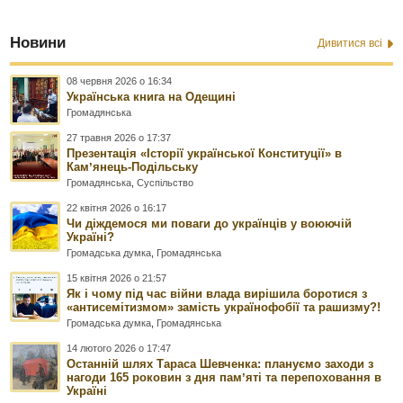
Новини
Дивитися всі
08 червня 2026 о 16:34
Українська книга на Одещині
Громадянська
27 травня 2026 о 17:37
Презентація «Історії української Конституції» в
Камʼянець-Подільську
Громадянська
,
Суспільство
22 квітня 2026 о 16:17
Чи діждемося ми поваги до українців у воюючій
Україні?
Громадська думка
,
Громадянська
15 квітня 2026 о 21:57
Як і чому під час війни влада вирішила боротися з
«антисемітизмом» замість українофобії та рашизму?!
Громадська думка
,
Громадянська
14 лютого 2026 о 17:47
Останній шлях Тараса Шевченка: плануємо заходи з
нагоди 165 роковин з дня памʼяті та перепоховання в
Україні