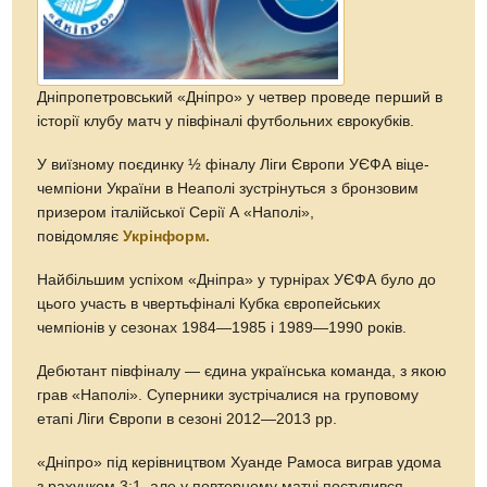
Дніпропетровський «Дніпро» у четвер проведе перший в
історії клубу матч у півфіналі футбольних єврокубків.
У виїзному поєдинку ½ фіналу Ліги Європи УЄФА віце-
чемпіони України в Неаполі зустрінуться з бронзовим
призером італійської Серії А «Наполі»,
повідомляє
Укрінформ.
Найбільшим успіхом «Дніпра» у турнірах УЄФА було до
цього участь в чвертьфіналі Кубка європейських
чемпіонів у сезонах 1984—1985 і 1989—1990 років.
Дебютант півфіналу — єдина українська команда, з якою
грав «Наполі». Суперники зустрічалися на груповому
етапі Ліги Європи в сезоні 2012—2013 рр.
«Дніпро» під керівництвом Хуанде Рамоса виграв удома
з рахунком 3:1, але у повторному матчі поступився