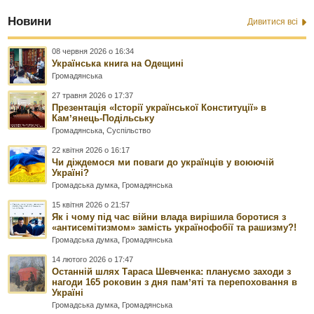
Новини
Дивитися всі
08 червня 2026 о 16:34
Українська книга на Одещині
Громадянська
27 травня 2026 о 17:37
Презентація «Історії української Конституції» в
Камʼянець-Подільську
Громадянська
,
Суспільство
22 квітня 2026 о 16:17
Чи діждемося ми поваги до українців у воюючій
Україні?
Громадська думка
,
Громадянська
15 квітня 2026 о 21:57
Як і чому під час війни влада вирішила боротися з
«антисемітизмом» замість українофобії та рашизму?!
Громадська думка
,
Громадянська
14 лютого 2026 о 17:47
Останній шлях Тараса Шевченка: плануємо заходи з
нагоди 165 роковин з дня памʼяті та перепоховання в
Україні
Громадська думка
,
Громадянська