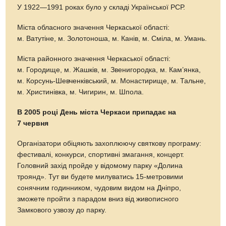
У 1922—1991 роках було у складі Української РСР.
Міста обласного значення Черкаської області:
м. Ватутіне, м. Золотоноша, м. Канів, м. Сміла, м. Умань.
Міста районного значення Черкаської області:
м. Городище, м. Жашків, м. Звенигородка, м. Кам’янка,
м. Корсунь-Шевченківський, м. Монастирище, м. Тальне,
м. Христинівка, м. Чигирин, м. Шпола.
В 2005 році День міста Черкаси припадає на
7 червня
Організатори обіцяють захоплюючу святкову програму:
фестивалі, конкурси, спортивні змагання, концерт.
Головний захід пройде у відомому парку «Долина
троянд». Тут ви будете милуватись 15-метровими
сонячним годинником, чудовим видом на Дніпро,
зможете пройти з парадом вниз від живописного
Замкового узвозу до парку.