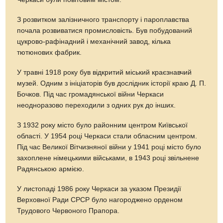
З розвитком залізничного транспорту і пароплавства
почала розвиватися промисловість. Був побудований
цукрово-рафінадний і механічний завод, кілька
тютюнових фабрик.
У травні 1918 року був відкритий міський краєзнавчий
музей. Одним з ініціаторів був дослідник історії краю Д. П.
Бочков. Під час громадянської війни Черкаси
неодноразово переходили з одних рук до інших.
З 1932 року місто було районним центром Київської
області. У 1954 році Черкаси стали обласним центром.
Під час Великої Вітчизняної війни у 1941 році місто було
захоплене німецькими військами, в 1943 році звільнене
Радянською армією.
У листопаді 1986 року Черкаси за указом Президії
Верховної Ради СРСР було нагороджено орденом
Трудового Червоного Прапора.