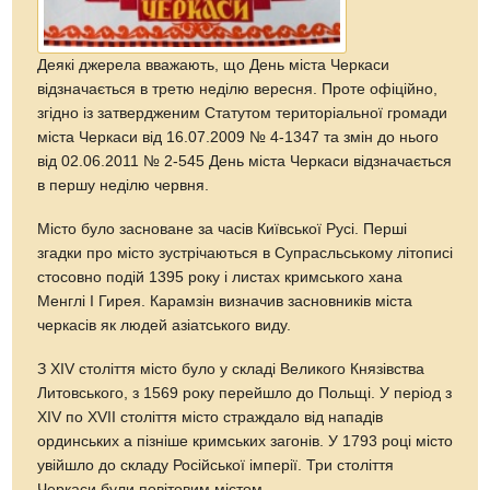
Деякі джерела вважають, що День міста Черкаси
відзначається в третю неділю вересня. Проте офіційно,
згідно із затвердженим Статутом територіальної громади
міста Черкаси від 16.07.2009 № 4-1347 та змін до нього
від 02.06.2011 № 2-545 День міста Черкаси відзначається
в першу неділю червня.
Місто було засноване за часів Київської Русі. Перші
згадки про місто зустрічаються в Супрасльському літописі
стосовно подій 1395 року і листах кримського хана
Менглі I Гирея. Карамзін визначив засновників міста
черкасів як людей азіатського виду.
З XIV століття місто було у складі Великого Князівства
Литовського, з 1569 року перейшло до Польщі. У період з
XIV по XVII століття місто страждало від нападів
ординських а пізніше кримських загонів. У 1793 році місто
увійшло до складу Російської імперії. Три століття
Черкаси були повітовим містом.