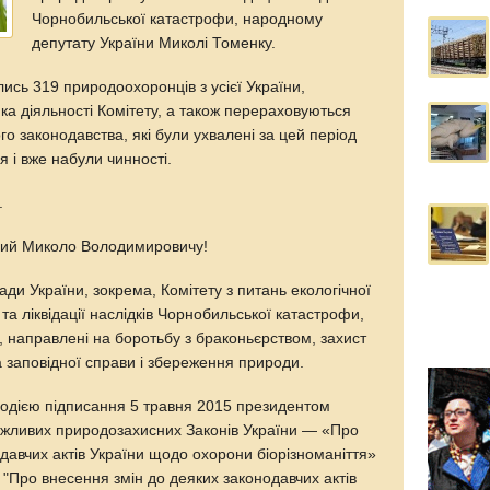
Чорнобильської катастрофи, народному
депутату України Миколі Томенку.
лись 319 природоохоронців з усієї України,
ка діяльності Комітету, а також перераховуються
го законодавства, які були ухвалені за цей період
 і вже набули чинності.
.
ий Миколо Володимировичу!
ади України, зокрема, Комітету з питань екологічної
та ліквідації наслідків Чорнобильської катастрофи,
и, направлені на боротьбу з браконьєрством, захист
та заповідної справи і збереження природи.
одією підписання 5 травня 2015 президентом
ажливих природозахисних Законів України — «Про
давчих актів України щодо охорони біорізноманіття»
та "Про внесення змін до деяких законодавчих актів