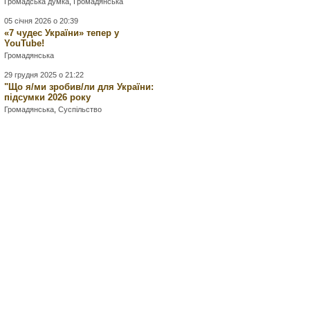
Громадська думка
,
Громадянська
05 січня 2026 о 20:39
«7 чудес України» тепер у
YouTube!
Громадянська
29 грудня 2025 о 21:22
"Що я/ми зробив/ли для України:
підсумки 2026 року
Громадянська
,
Суспільство