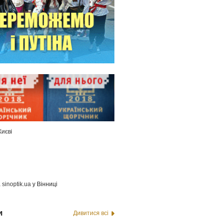
Києві
а
sinoptik.ua
у Вінниці
и
Дивитися всі