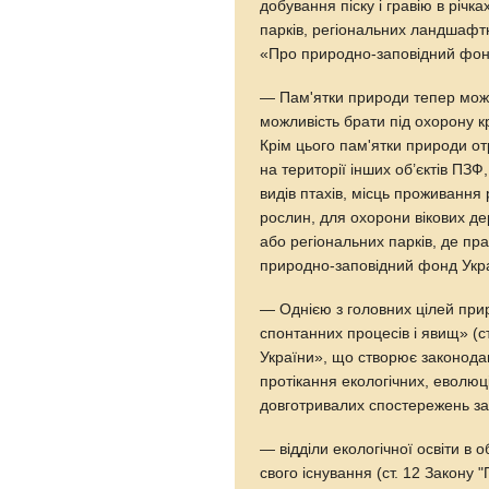
добування піску і гравію в річк
парків, регіональних ландшафтн
«Про природно-заповідний фон
— Пам'ятки природи тепер мож
можливість брати під охорону кр
Крім цього пам'ятки природи 
на території інших об’єктів ПЗФ
видів птахів, місць проживання 
рослин, для охорони вікових де
або регіональних парків, де пр
природно-заповідний фонд Укра
— Однією з головних цілей при
спонтанних процесів і явищ» (
України», що створює законодав
протікання екологічних, еволюц
довготривалих спостережень за
— відділи екологічної освіти в
свого існування (ст. 12 Закону