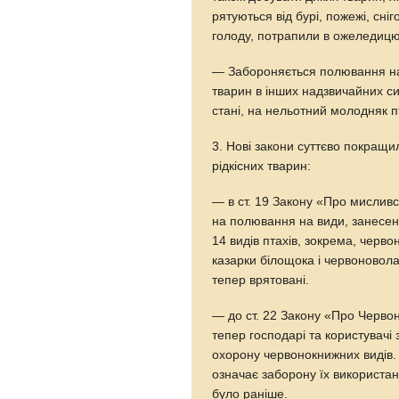
рятуються від бурі, пожежі, сні
голоду, потрапили в ожеледицю, 
— Забороняється полювання на 
тварин в інших надзвичайних си
стані, на нельотний молодняк пт
3. Нові закони суттєво покращ
рідкісних тварин:
— в ст. 19 Закону «Про мислив
на полювання на види, занесені
14 видів птахів, зокрема, черво
казарки білощока і червоновола
тепер врятовані.
— до ст. 22 Закону «Про Червон
тепер господарі та користувачі
охорону червонокнижних видів.
означає заборону їх використа
було раніше.