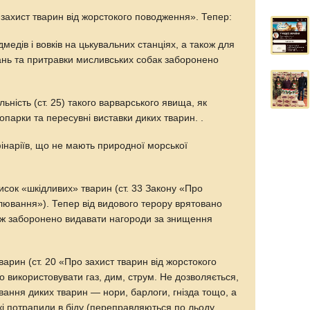
захист тварин від жорстокого поводження». Тепер:
медів і вовків на цькувальних станціях, а також для
нь та притравки мисливських собак заборонено
ьність (ст. 25) такого варварського явища, як
оопарки та пересувні виставки диких тварин. .
інаріїв, що не мають природної морської
сок «шкідливих» тварин (ст. 33 Закону «Про
лювання»). Тепер від видового терору врятовано
акож заборонено видавати нагороди за знищення
арин (ст. 20 «Про захист тварин від жорстокого
 використовувати газ, дим, струм. Не дозволяється,
ання диких тварин — нори, барлоги, гнізда тощо, а
кі потрапили в біду (переправляються по льоду,