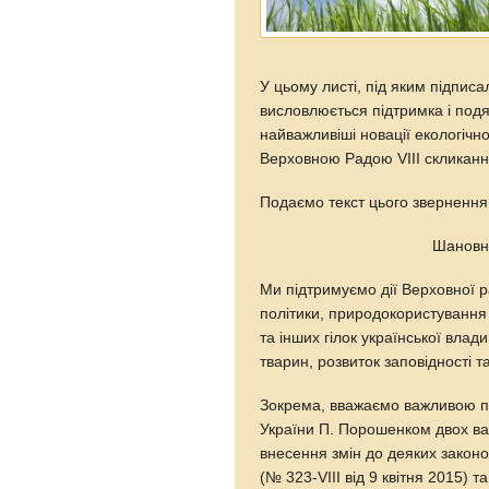
У цьому листі, під яким підписа
висловлюється підтримка і подя
найважливіші новації екологічно
Верховною Радою VIII скликання
Подаємо текст цього звернення
Шановн
Ми підтримуємо дії Верховної р
політики, природокористування 
та інших гілок української влад
тварин, розвиток заповідності 
Зокрема, вважаємо важливою п
України П. Порошенком двох в
внесення змін до деяких законо
(№ 323-VIII від 9 квітня 2015) 