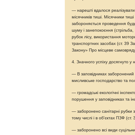
— нарешті вдалося реалізувати
місячників тиші. Місячники тиші
забороняється проведення будь-
шуму і занепокоєння (стрільба,
рубок лісу, використання мотор
транспортних засобах (ст. 39 За
Закону» Про місцеве самоврядув
4. Значного успіху досягнуто у
— В заповідниках заборонений с
мисливське господарство та по
— громадські екологічні інспек
порушення у заповідниках та інш
— заборонено санітарні рубки з 
тому числі і в об'єктах ПЗФ (ст.
— заборонено всі види суцільни