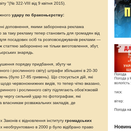
ту "(№ 322-VIII від 9 квітня 2015).
ужного
удару по браконьєрству:
сені доповнення, якими заборонена реклама
 за таку рекламу тепер становить для громадян від
а для посадових осіб та розповсюджувачів реклами —
ж статтею заборонено не тільки виготовлення, збут,
ьєрських знарядь.
рушення порядку придбання, збуту чи
ного і рослинного світу) штрафи збільшені в 20-30
Погода
вень (було 17-85 гривень). Що стосується дій, які
Погода у
вологість:
 щодо червонокнижних видів, то тепер чітко вказано,
ринного і рослинного світу підлягають обов'язковій
тиск:
шу чергу сильний удар по фотографам, які
вітер:
 та власникам розважальних закладів, де
Погода н
Законів є відновлення інституту
громадських
Новин
ких необгрунтовано в 2000 р було відібрано право