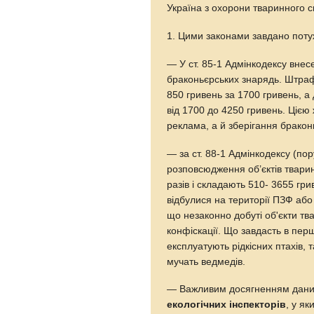
Україна з охорони тваринного сві
1. Цими законами завдано пот
— У ст. 85-1 Адмінкодексу вне
браконьєрських знарядь. Штраф
850 гривень за 1700 гривень, 
від 1700 до 4250 гривень. Цією 
реклама, а й зберігання бракон
— за ст. 88-1 Адмінкодексу (по
розповсюдження об’єктів тварин
разів і складають 510- 3655 гри
відбулися на території ПЗФ або
що незаконно добуті об'єкти тва
конфіскації. Що завдасть в пер
експлуатують рідкісних птахів,
мучать ведмедів.
— Важливим досягненням даних 
екологічних інспекторів
, у я