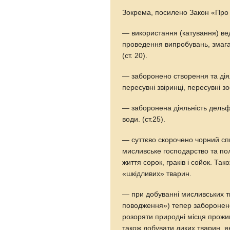
Зокрема, посилено Закон «Про 
— використання (катування) вед
проведення випробувань, змага
(ст. 20).
— заборонено створення та діял
пересувні звіринці, пересувні з
— заборонена діяльність дельф
води. (ст.25).
— суттєво скорочено чорний спи
мисливське господарство та по
життя сорок, граків і сойок. Т
«шкідливих» тварин.
— при добуванні мисливських тв
поводження») тепер заборонено
розоряти природні місця прожив
також добувати диких тварин, я