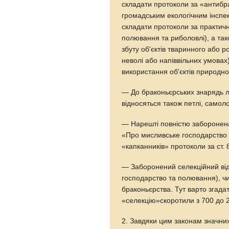
складати протоколи за «антибр
громадським екологічним інспек
складати протоколи за практич
полювання та риболовлі), а так
збуту об'єктів тваринного або 
неволі або напіввільних умовах)
використання об'єктів природно
— До браконьєрських знарядь ло
відносяться також петлі, самол
— Нарешті повністю заборонена 
«Про мисливське господарство 
«капканників» протоколи за ст. 
— Заборонений селекційний від
господарство та полювання), ч
браконьєрства. Тут варто згадат
«селекцію»скоротили з 700 до 20
2. Завдяки цим законам значних