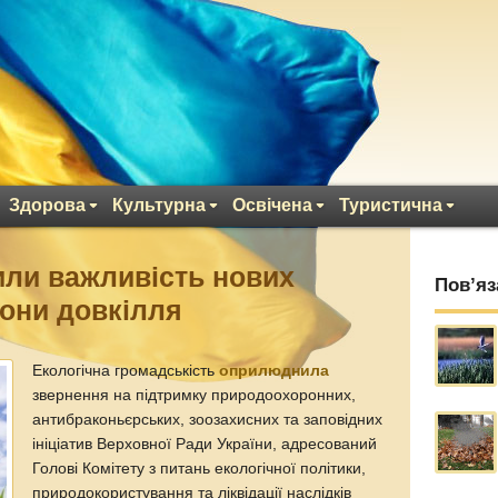
Здорова
Культурна
Освічена
Туристична
или важливість нових
Пов’яз
рони довкілля
Екологічна громадськість
оприлюднила
звернення на підтримку природоохоронних,
антибраконьєрських, зоозахисних та заповідних
ініціатив Верховної Ради України, адресований
Голові Комітету з питань екологічної політики,
природокористування та ліквідації наслідків