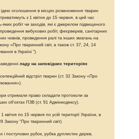
 ідею оголошення в місцях розмноження тварин
 триватимуть з 1 квітня до 15 червня, в цей час
яких робіт чи заходів, які є джерелом підвищеного
 проведення вибухових робіт, феєрверків, санітарних
них човнів, проведення ралі та інших змагань на
кону «Про тваринний світ, а також ст. 37, 24, 14
ання в Україні ").
 наведенні
ладу на заповідних територіях
елекційний відстріл тварин (ст. 32 Закону «Про
лювання»).
тори отримали право складати протоколи за
их об'єктах ПЗВ (ст. 91 Адмінкодексу).
1 квітня по 15 червня по усій території України, в
 39 Закону "Про тваринний світ).
х і поступових рубок, рубка дуплистих дерев,