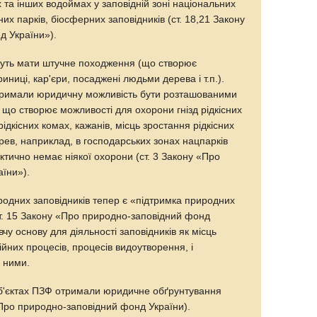
ах та інших водоймах у заповідній зоні національних
их парків, біосферних заповідників (ст. 18,21 Закону
д України»).
уть мати штучне походження (що створює
иниці, кар'єри, посаджені людьми дерева і т.п.).
отримали юридичну можливість бути розташованими
, що створює можливості для охорони гнізд рідкісних
рідкісних комах, кажанів, місць зростання рідкісних
рев, наприклад, в господарських зонах нацпарків
актично немає ніякої охорони (ст. 3 Закону «Про
їни»).
родних заповідників тепер є «підтримка природних
ст. 15 Закону «Про природно-заповідний фонд
чу основу для діяльності заповідників як місць
ійних процесів, процесів видоутворення, і
 ними.
 об'єктах ПЗФ отримали юридичне обґрунтування
 "Про природно-заповідний фонд України).