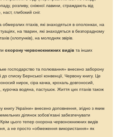
гопаду, розливу, сніжної лавини, страждають від
наст, глибокий сніг.
обмерзлих птахів, які знаходяться в ополонках, на
туаціях, на тварин, які знаходяться в безпорадному
ахів (хлопунків), на молодняк звірів.
или
охорону червонокнижних видів
та інших
ське господарство та полювання» внесено заборону
 до списку Бернської конвенції, Червону книгу. Це
ноносий нирок, сіра качка, крохаль довгоносий,
, курочка водяна, пастушок. Життя цих птахів також
у книгу України» внесено доповнення, згідно з яким
 земельних ділянок зобов'язані забезпечувати
 Крім цього тепер охорона червонокнижних видів
ння, а не просто «обмеження використання» як