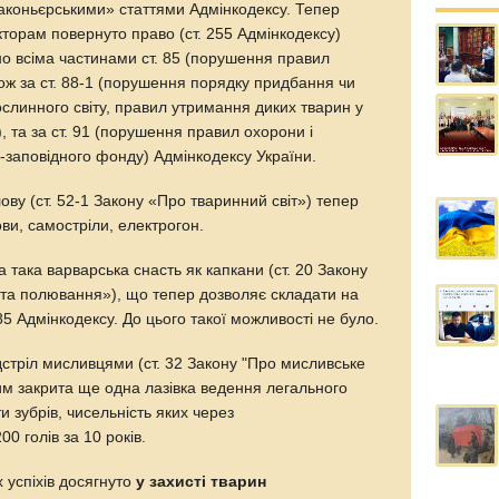
аконьєрськими» статтями Адмінкодексу. Тепер
торам повернуто право (ст. 255 Адмінкодексу)
но всіма частинами ст. 85 (порушення правил
ож за ст. 88-1 (порушення порядку придбання чи
рослинного світу, правил утримання диких тварин у
, та за ст. 91 (порушення правил охорони і
-заповідного фонду) Адмінкодексу України.
ву (ст. 52-1 Закону «Про тваринний світ») тепер
ови, самостріли, електрогон.
така варварська снасть як капкани (ст. 20 Закону
та полювання»), що тепер дозволяє складати на
85 Адмінкодексу. До цього такої можливості не було.
стріл мисливцями (ст. 32 Закону "Про мисливське
им закрита ще одна лазівка ведення легального
и зубрів, чисельність яких через
0 голів за 10 років.
 успіхів досягнуто
у захисті тварин