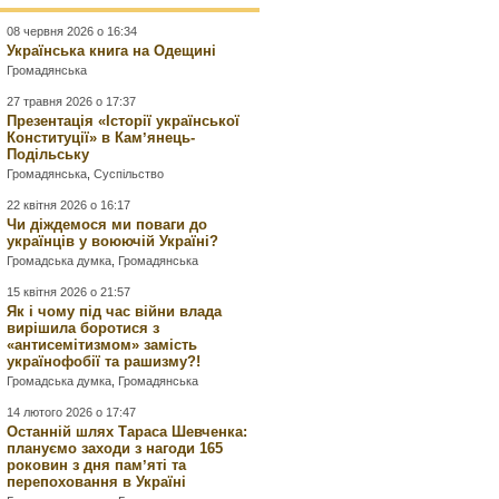
08 червня 2026 о 16:34
Українська книга на Одещині
Громадянська
27 травня 2026 о 17:37
Презентація «Історії української
Конституції» в Камʼянець-
Подільську
Громадянська
,
Суспільство
22 квітня 2026 о 16:17
Чи діждемося ми поваги до
українців у воюючій Україні?
Громадська думка
,
Громадянська
15 квітня 2026 о 21:57
Як і чому під час війни влада
вирішила боротися з
«антисемітизмом» замість
українофобії та рашизму?!
Громадська думка
,
Громадянська
14 лютого 2026 о 17:47
Останній шлях Тараса Шевченка:
плануємо заходи з нагоди 165
роковин з дня памʼяті та
перепоховання в Україні