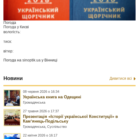
Погода
Погода у
Києві
вологість:
тиск:
вітер:
Погода на
sinoptik.ua
у Вінниці
Новини
Дивитися всі
08 червня 2026 о 16:34
Українська книга на Одещині
Громадянська
27 травня 2026 о 17:37
Презентація «Історії української Конституції» в
Камʼянець-Подільську
Громадянська
,
Суспільство
22 квітня 2026 о 16:17