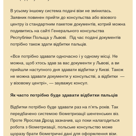
В усьому іншому система подачі візи не змінилась.
Заявник повинен прийти до консульства або візового
центру із стандартним пакетом документів, котрий можна
подивитись на сайті Генерального консульства
Республіки Польща у Львові. Під час подачі документів
потрібно також здати відбитки пальців.
«Все потрібно здавати одночасно і у одному місці. Не
можна, щоб хтось здав за вас документи у Львові, а ви
прийшли наступного дня здавати відбитки у Києві. Також
не можна здавати документи у консульстві, а відбитки —
у візовому центрі», — зауважує консул.
Як часто потрібно буде здавати відбитки пальців
Відбитки потрібно буде здавати раз на п’ять років. Так
передбачено системою біометризації шенгенських віз.
Проте Ярослав Дрозд зазначив, що поки налагодиться
робота з біометризації, польське консульство може
щоразу брати біометричні дані для оформлення візи.