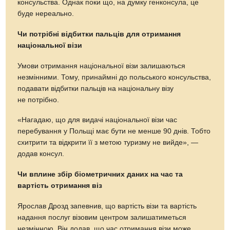
консульства. Однак поки що, на думку генконсула, це
буде нереально.
Чи потрібні відбитки пальців для отримання
національної візи
Умови отримання національної візи залишаються
незмінними. Тому, принаймні до польського консульства,
подавати відбитки пальців на національну візу
не потрібно.
«Нагадаю, що для видачі національної візи час
перебування у Польщі має бути не менше 90 днів. Тобто
схитрити та відкрити її з метою туризму не вийде», —
додав консул.
Чи вплине збір біометричних даних на час та
вартість отримання віз
Ярослав Дрозд запевнив, що вартість візи та вартість
надання послуг візовим центром залишатиметься
незмінною. Він додав, що час отримання візи може