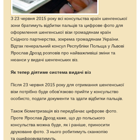
З 23 червня 2015 року всі консульства країн шенгенської
зони братимуть відбитки пальців та цифрове фото для
оформлення шенгенської візи громадянам країн
Східного партнерства, зокрема громадянам України.
Відтак генеральний консул Республіки Польща у Львові
Ярослав Дрозд розповів про найважливіші зміни та
нюанси у видачі шенгенських віз.
Як тепер діятиме система видачі віз
Після 23 червня 2015 року для отримання шенгенської
візи потрібно буде обов’язково прийти у консульство
особисто, подати документи та здати відбитки пальців.
Також біометризація віз передбачає цифрове фото.
Проте Ярослав Дрозд каже, що до польського
консульства можна буде, як і раніше, приносити
друковане фото. З нього робитимуть сканкопію
та оцифровуватимуть.