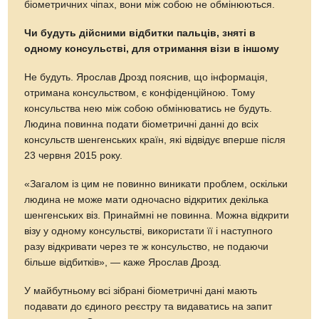
біометричних чіпах, вони між собою не обмінюються.
Чи будуть дійсними відбитки пальців, зняті в
одному консульстві, для отримання візи в іншому
Не будуть. Ярослав Дрозд пояснив, що інформація,
отримана консульством, є конфіденційною. Тому
консульства нею між собою обмінюватись не будуть.
Людина повинна подати біометричні данні до всіх
консульств шенгенських країн, які відвідує вперше після
23 червня 2015 року.
«Загалом із цим не повинно виникати проблем, оскільки
людина не може мати одночасно відкритих декілька
шенгенських віз. Принаймні не повинна. Можна відкрити
візу у одному консульстві, використати її і наступного
разу відкривати через те ж консульство, не подаючи
більше відбитків», — каже Ярослав Дрозд.
У майбутньому всі зібрані біометричні дані мають
подавати до єдиного реєстру та видаватись на запит