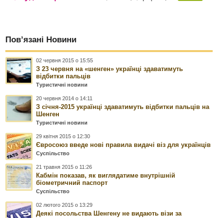
Пов’язані Новини
02 червня 2015 о 15:55
З 23 червня на «шенген» українці здаватимуть
відбитки пальців
Туристичні новини
20 червня 2014 о 14:11
З січня-2015 українці здаватимуть відбитки пальців на
Шенген
Туристичні новини
29 квітня 2015 о 12:30
Євросоюз введе нові правила видачі віз для українців
Суспільство
21 травня 2015 о 11:26
Кабмін показав, як виглядатиме внутрішній
біометричний паспорт
Суспільство
02 лютого 2015 о 13:29
Деякі посольства Шенгену не видають візи за