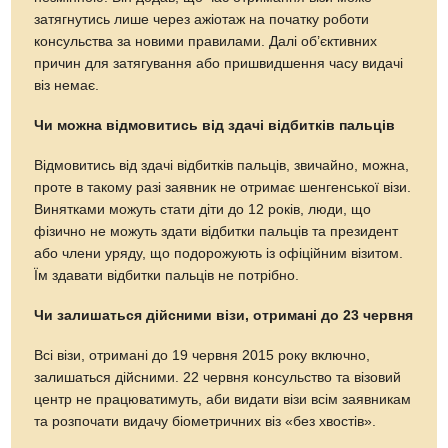
затягнутись лише через ажіотаж на початку роботи
консульства за новими правилами. Далі об’єктивних
причин для затягування або пришвидшення часу видачі
віз немає.
Чи можна відмовитись від здачі відбитків пальців
Відмовитись від здачі відбитків пальців, звичайно, можна,
проте в такому разі заявник не отримає шенгенської візи.
Винятками можуть стати діти до 12 років, люди, що
фізично не можуть здати відбитки пальців та президент
або члени уряду, що подорожують із офіційним візитом.
Їм здавати відбитки пальців не потрібно.
Чи залишаться дійсними візи, отримані до 23 червня
Всі візи, отримані до 19 червня 2015 року включно,
залишаться дійсними. 22 червня консульство та візовий
центр не працюватимуть, аби видати візи всім заявникам
та розпочати видачу біометричних віз «без хвостів».