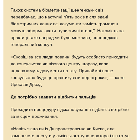
Також система біометризації шенгенських віз
передбачає, що наступні п’ять років після здачі
біометричних даних всі документи замість громадян
можуть оформлювати туристичні агенції. Натомість на
практиці таке навряд чи буде можливо, попереджає
генеральний консул.
«Скоріш за все люди повинні будуть особисто приходити
до консульства чи візового центру щоразу, коли
подаватимуть документи на візу. Принаймні наше
консульство буде це практикувати перші роки», — каже
Ярослав Дрозд.
Де потрібно здавати відбитки пальців
Проходити процедуру відскановування відбитків потрібно
за місцем проживання.
«Навіть якщо ви із Дніпропетровська чи Києва, але
замовляєте послуги у львівського туроператора і він готує