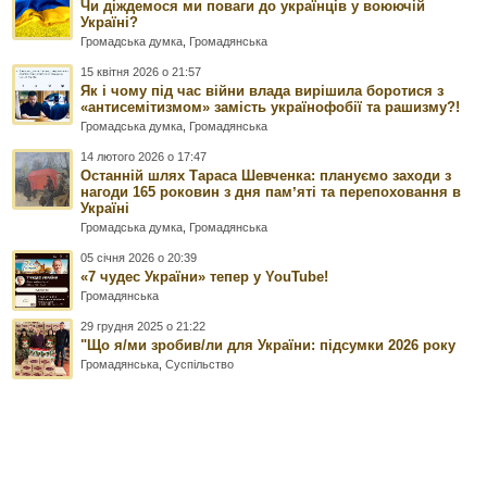
Чи діждемося ми поваги до українців у воюючій
Україні?
Громадська думка
,
Громадянська
15 квітня 2026 о 21:57
Як і чому під час війни влада вирішила боротися з
«антисемітизмом» замість українофобії та рашизму?!
Громадська думка
,
Громадянська
14 лютого 2026 о 17:47
Останній шлях Тараса Шевченка: плануємо заходи з
нагоди 165 роковин з дня памʼяті та перепоховання в
Україні
Громадська думка
,
Громадянська
05 січня 2026 о 20:39
«7 чудес України» тепер у YouTube!
Громадянська
29 грудня 2025 о 21:22
"Що я/ми зробив/ли для України: підсумки 2026 року
Громадянська
,
Суспільство