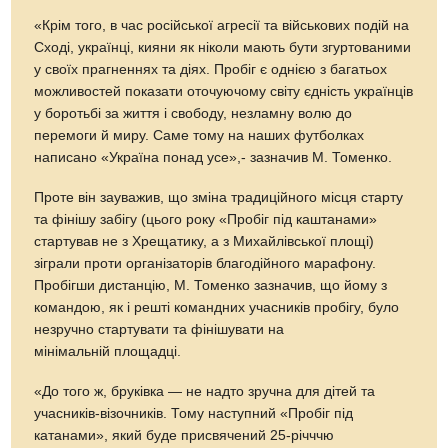
«Крім того, в час російської агресії та військових подій на
Сході, українці, кияни як ніколи мають бути згуртованими
у своїх прагненнях та діях. Пробіг є однією з багатьох
можливостей показати оточуючому світу єдність українців
у боротьбі за життя і свободу, незламну волю до
перемоги й миру. Саме тому на наших футболках
написано «Україна понад усе»,- зазначив М. Томенко.
Проте він зауважив, що зміна традиційного місця старту
та фінішу забігу (цього року «Пробіг під каштанами»
стартував не з Хрещатику, а з Михайлівської площі)
зіграли проти організаторів благодійного марафону.
Пробігши дистанцію, М. Томенко зазначив, що йому з
командою, як і решті командних учасників пробігу, було
незручно стартувати та фінішувати на
мінімальній площадці.
«До того ж, бруківка — не надто зручна для дітей та
учасників-візочників. Тому наступний «Пробіг під
катанами», який буде присвячений 25-річччю