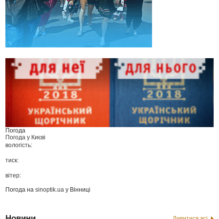
Погода
Погода у
Києві
вологість:
тиск:
вітер:
Погода на
sinoptik.ua
у Вінниці
Новини
Дивитися всі