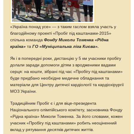
«Україна понад усе» — з таким гаслом взяла участь у
благодійному проекті «Пробіг під каштанами-2015»
спільна команда
Фонду Миколи Томенка «Рідна
країна»
та
ГО «Муніципальна ліга Києва».
Як і в попередні роки, дистанцію у 5 км учасники пробігу
долали заради допомоги дітям з вродженими вадами
серця: на кошти, зібрані під час «Пробігу під каштанами»
буде придбано необхідне медичне обладнання та
матеріали для Центру дитячої кардіології та кардіохірургії
МОЗ України.
Традиційним Пробіг є і для віце-президента
Національного олімпійського комітету, засновника Фонду
«Рідна країна» Миколи Томенка. За його словами, кожен
учасник «Пробігу під каштанами» робить неоціненний
вклад у рятування десятків дитячих життів.