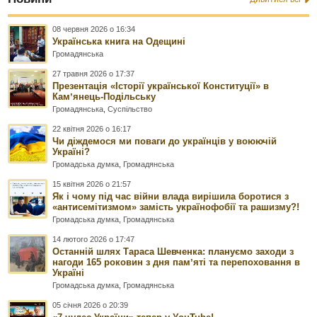
08 червня 2026 о 16:34
Українська книга на Одещині
Громадянська
27 травня 2026 о 17:37
Презентація «Історії української Конституції» в
Камʼянець-Подільську
Громадянська
,
Суспільство
22 квітня 2026 о 16:17
Чи діждемося ми поваги до українців у воюючій
Україні?
Громадська думка
,
Громадянська
15 квітня 2026 о 21:57
Як і чому під час війни влада вирішила боротися з
«антисемітизмом» замість українофобії та рашизму?!
Громадська думка
,
Громадянська
14 лютого 2026 о 17:47
Останній шлях Тараса Шевченка: плануємо заходи з
нагоди 165 роковин з дня памʼяті та перепоховання в
Україні
Громадська думка
,
Громадянська
05 січня 2026 о 20:39