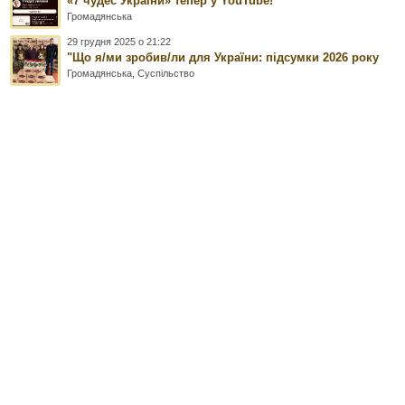
«7 чудес України» тепер у YouTube!
Громадянська
29 грудня 2025 о 21:22
"Що я/ми зробив/ли для України: підсумки 2026 року
Громадянська
,
Суспільство