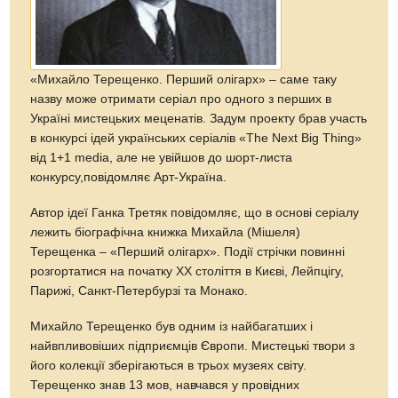
«Михайло Терещенко. Перший олігарх» – саме таку
назву може отримати серіал про одного з перших в
Україні мистецьких меценатів. Задум проекту брав участь
в конкурсі ідей українських серіалів «The Next Big Thing»
від 1+1 media, але не увійшов до шорт-листа
конкурсу,повідомляє Арт-Україна.
Автор ідеї Ганка Третяк повідомляє, що в основі серіалу
лежить біографічна книжка Михайла (Мішеля)
Терещенка – «Перший олігарх». Події стрічки повинні
розгортатися на початку ХХ століття в Києві, Лейпцігу,
Парижі, Санкт-Петербурзі та Монако.
Михайло Терещенко був одним із найбагатших і
найвпливовіших підприємців Європи. Мистецькі твори з
його колекції зберігаються в трьох музеях світу.
Терещенко знав 13 мов, навчався у провідних