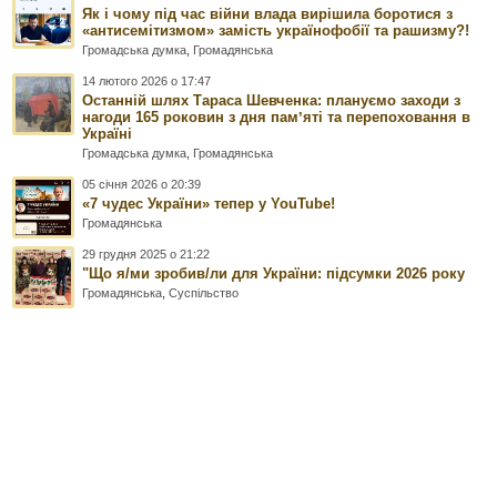
Як і чому під час війни влада вирішила боротися з
«антисемітизмом» замість українофобії та рашизму?!
Громадська думка
,
Громадянська
14 лютого 2026 о 17:47
Останній шлях Тараса Шевченка: плануємо заходи з
нагоди 165 роковин з дня памʼяті та перепоховання в
Україні
Громадська думка
,
Громадянська
05 січня 2026 о 20:39
«7 чудес України» тепер у YouTube!
Громадянська
29 грудня 2025 о 21:22
"Що я/ми зробив/ли для України: підсумки 2026 року
Громадянська
,
Суспільство