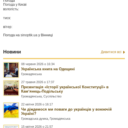
Погода
Погода у
Києві
вологість:
тиск:
вітер:
Погода на
sinoptik.ua
у Вінниці
Новини
Дивитися всі
08 червня 2026 о 16:34
Українська книга на Одещині
Громадянська
27 травня 2026 о 17:37
Презентація «Історії української Конституції» в
Камʼянець-Подільську
Громадянська
,
Суспільство
22 квітня 2026 о 16:17
Чи діждемося ми поваги до українців у воюючій
Україні?
Громадська думка
,
Громадянська
15 квітня 2026 о 21:57