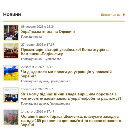
Новини
Дивитися всі
08 червня 2026 о 16:34
Українська книга на Одещині
Громадянська
27 травня 2026 о 17:37
Презентація «Історії української Конституції» в
Камʼянець-Подільську
Громадянська
,
Суспільство
22 квітня 2026 о 16:17
Чи діждемося ми поваги до українців у воюючій
Україні?
Громадська думка
,
Громадянська
15 квітня 2026 о 21:57
Як і чому під час війни влада вирішила боротися з
«антисемітизмом» замість українофобії та рашизму?!
Громадська думка
,
Громадянська
14 лютого 2026 о 17:47
Останній шлях Тараса Шевченка: плануємо заходи з
нагоди 165 роковин з дня памʼяті та перепоховання в
Україні