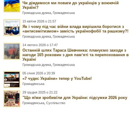
Чи діждемося ми поваги до українців у воюючій
Україні?
Громадська думка
,
Громадянська
15 квітня 2026 о 21:57
Як і чому під час війни влада вирішила боротися з
«антисемітизмом» замість українофобії та рашизму?!
Громадська думка
,
Громадянська
14 лютого 2026 о 17:47
Останній шлях Тараса Шевченка: плануємо заходи з
нагоди 165 роковин з дня памʼяті та перепоховання в
Україні
Громадська думка
,
Громадянська
05 січня 2026 о 20:39
«7 чудес України» тепер у YouTube!
Громадянська
29 грудня 2025 о 21:22
"Що я/ми зробив/ли для України: підсумки 2026 року
Громадянська
,
Суспільство