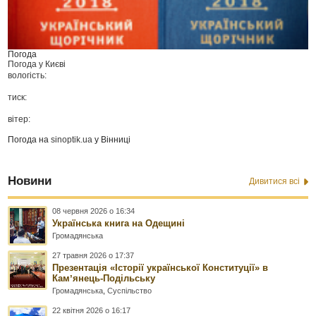
Погода
Погода у
Києві
вологість:
тиск:
вітер:
Погода на
sinoptik.ua
у Вінниці
Новини
Дивитися всі
08 червня 2026 о 16:34
Українська книга на Одещині
Громадянська
27 травня 2026 о 17:37
Презентація «Історії української Конституції» в
Камʼянець-Подільську
Громадянська
,
Суспільство
22 квітня 2026 о 16:17