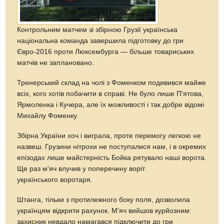
Контрольним матчем зі збірною Грузії українська
національна команда завершила підготовку до гри
Євро-2016 проти Люксембурга — більше товариських
матчів не заплановано.
Тренерський склад на чолі з Фоменком подивився майже
всіх, кого хотів побачити в справі. Не було лише П'ятова,
Ярмоленка і Кучера, але їх можливості і так добре відомі
Михайлу Фоменку.
Збірна України хоч і виграла, проте перемогу легкою не
назвеш. Грузини нітрохи не поступалися нам, і в окремих
епізодах лише майстерність Бойка рятувало наші ворота.
Ще раз м'яч влучив у поперечину воріт
українського воротаря.
Штанга, тільки з протилежного боку поля, дозволила
українцям відкрити рахунок. М'яч вийшов курйозним:
захисник невдало намагався підключити до гри