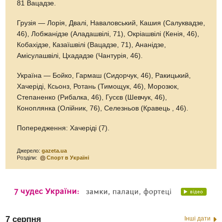
81 Вацадзе.
Грузія — Лорія, Двалі, Наваловський, Кашия (Салуквадзе,
46), Лобжанідзе (Аладашвілі, 71), Окріашвілі (Кенія, 46),
Кобахідзе, Казаїшвілі (Вацадзе, 71), Ананідзе,
Амісулашвілі, Цхададзе (Чантурія, 46).
Україна — Бойко, Гармаш (Сидорчук, 46), Ракицький,
Хачеріді, Ксьонз, Ротань (Тимощук, 46), Морозюк,
Степаненко (Рибалка, 46), Гусєв (Шевчук, 46),
Коноплянка (Олійник, 76), Селезньов (Кравець , 46).
Попередження: Хачеріді (7).
Джерело:
gazeta.ua
Розділи:
Спорт в Україні
7 серпня
Інші дати