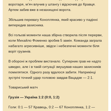
воротаря, м'яч влучив у штангу і відскочив до Кравця.
Артем забив вже в незахищені ворота.
Збільшив перевагу Коноплянка, який красиво у падінні
випередив захисника.
Всі гольові моменти наша збірна створила після перерви,
коли Михайло Фоменко зробив 5 замін. Команда заграла
набагато агресивніше, звідси і небезпечні моменти біля
воріт грузинів.
В обороні ж проблем вистачало. Суперник грав не надто
швидко, але і в такій ситуації змушував наших захисників
помилятися. Одного разу вдалося забити. Наприкінці
зустрічі точний удар головою завдав Вацадзе — 2:1.
Товариський матч
Грузія — Україна 1:2 (0:0, 1:2)
Голи: 0:1 — 57 Кравець, 0:2 — 67 Коноплянка, 1:2 —