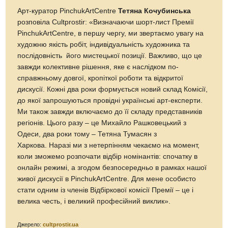
Арт-куратор PinchukArtCentre
Тетяна Кочубинська
розповіла Cultprostir: «Визначаючи шорт-лист Премії
PinchukArtCentre, в першу чергу, ми звертаємо увагу на
художню якість робіт, індивідуальність художника та
послідовність його мистецької позиції. Важливо, що це
завжди колективне рішення, яке є наслідком по-
справжньому довгої, кропіткої роботи та відкритої
дискусії. Кожні два роки формується новий склад Комісії,
до якої запрошуються провідні українські арт-експерти.
Ми також завжди включаємо до її складу представників
регіонів. Цього разу – це Михайло Рашковецький з
Одеси, два роки тому – Тетяна Тумасян з
Харкова. Наразі ми з нетерпінням чекаємо на момент,
коли зможемо розпочати відбір номінантів: спочатку в
онлайн режимі, а згодом безпосередньо в рамках нашої
живої дискусії в PinchukArtCentre. Для мене особисто
стати одним із членів Відбіркової комісії Премії – це і
велика честь, і великий професійний виклик».
Джерело:
cultprostir.ua