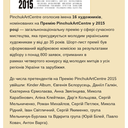
PinchukArtCentre оголосив імена
16 художників
,
номінованих на
Премію PinchukArtCentre у 2015
році
— загальнонаціональну премію у сфері сучасного
мистецтва, яка присуджується молодим українським
художникам у віці до 35 років. Шорт-лист премії був
сформований відбірковою комісією за результатами
відбору з понад 800 заявок, отриманих в
рамках четвертого конкурсу від молодих митців з усіх
регіонів України та зарубіжжя.
До числа претендентів на Премію PinchukArtCentre 2015
увійшли: Kinder Album, Євгенія Бєлорусець, Данiїл Галкiн,
Єкатерина Єрмолаєва, Анна Звягінцева, Микола
Карабінович, Аліна Клейтман, Дар'я Кольцова, Сергій
Мельниченко, Роман Михайлов, Сергій Петлюк, Микола
Рідний, Іван Світличний, Сергій Якименко, група
Мельничук-Бурлака та Відкрита група (Юрій Білей, Павло
Ковач, Антон Варга).