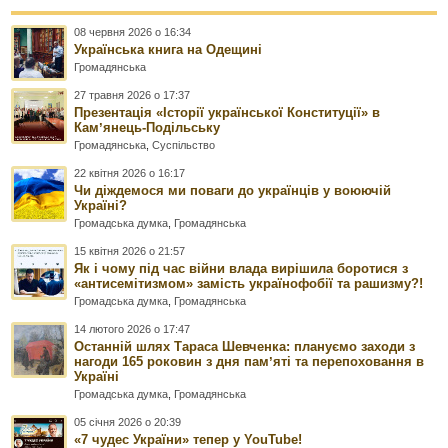
08 червня 2026 о 16:34
Українська книга на Одещині
Громадянська
27 травня 2026 о 17:37
Презентація «Історії української Конституції» в
Камʼянець-Подільську
Громадянська
,
Суспільство
22 квітня 2026 о 16:17
Чи діждемося ми поваги до українців у воюючій
Україні?
Громадська думка
,
Громадянська
15 квітня 2026 о 21:57
Як і чому під час війни влада вирішила боротися з
«антисемітизмом» замість українофобії та рашизму?!
Громадська думка
,
Громадянська
14 лютого 2026 о 17:47
Останній шлях Тараса Шевченка: плануємо заходи з
нагоди 165 роковин з дня памʼяті та перепоховання в
Україні
Громадська думка
,
Громадянська
05 січня 2026 о 20:39
«7 чудес України» тепер у YouTube!