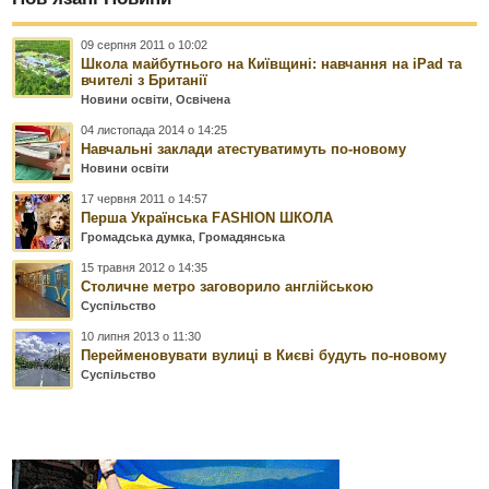
09 серпня 2011 о 10:02
Школа майбутнього на Київщині: навчання на iPad та
вчителі з Британії
Новини освіти
,
Освічена
04 листопада 2014 о 14:25
Навчальні заклади атестуватимуть по-новому
Новини освіти
17 червня 2011 о 14:57
Перша Українська FАSHION ШКОЛА
Громадська думка
,
Громадянська
15 травня 2012 о 14:35
Столичне метро заговорило англійською
Суспільство
10 липня 2013 о 11:30
Перейменовувати вулиці в Києві будуть по-новому
Суспільство