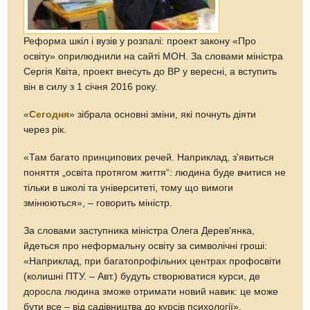
Реформа шкіл і вузів у розпалі: проект закону «Про
освіту» оприлюднили на сайті МОН. За словами міністра
Сергія Квіта, проект внесуть до ВР у вересні, а вступить
він в силу з 1 січня 2016 року.
«
Сегодня
» зібрала основні зміни, які почнуть діяти
через рік.
«Там багато принципових речей. Наприклад, з'явиться
поняття „освіта протягом життя“: людина буде вчитися не
тільки в школі та університеті, тому що вимоги
змінюються», – говорить міністр.
За словами заступника міністра Олега Дерев'янка,
йдеться про неформальну освіту за символічні гроші:
«Наприклад, при багатопрофільних центрах профосвіти
(колишні ПТУ. – Авт.) будуть створюватися курси, де
доросла людина зможе отримати новий навик: це може
бути все – від садівництва до курсів психології».