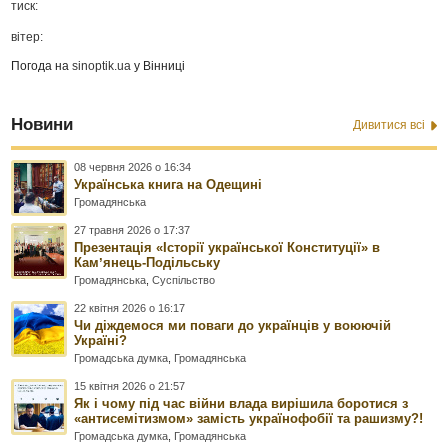
тиск:
вітер:
Погода на
sinoptik.ua
у Вінниці
Новини
Дивитися всі
08 червня 2026 о 16:34
Українська книга на Одещині
Громадянська
27 травня 2026 о 17:37
Презентація «Історії української Конституції» в
Камʼянець-Подільську
Громадянська
,
Суспільство
22 квітня 2026 о 16:17
Чи діждемося ми поваги до українців у воюючій
Україні?
Громадська думка
,
Громадянська
15 квітня 2026 о 21:57
Як і чому під час війни влада вирішила боротися з
«антисемітизмом» замість українофобії та рашизму?!
Громадська думка
,
Громадянська