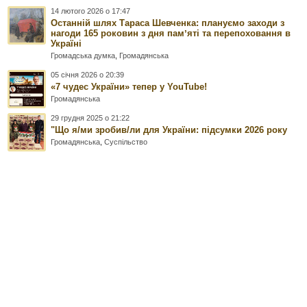
14 лютого 2026 о 17:47
Останній шлях Тараса Шевченка: плануємо заходи з
нагоди 165 роковин з дня памʼяті та перепоховання в
Україні
Громадська думка
,
Громадянська
05 січня 2026 о 20:39
«7 чудес України» тепер у YouTube!
Громадянська
29 грудня 2025 о 21:22
"Що я/ми зробив/ли для України: підсумки 2026 року
Громадянська
,
Суспільство