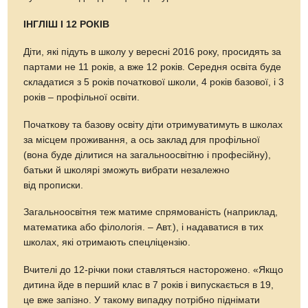
ІНГЛІШ І 12 РОКІВ
Діти, які підуть в школу у вересні 2016 року, просидять за
партами не 11 років, а вже 12 років. Середня освіта буде
складатися з 5 років початкової школи, 4 років базової, і 3
років – профільної освіти.
Початкову та базову освіту діти отримуватимуть в школах
за місцем проживання, а ось заклад для профільної
(вона буде ділитися на загальноосвітню і професійну),
батьки й школярі зможуть вибрати незалежно
від прописки.
Загальноосвітня теж матиме спрямованість (наприклад,
математика або філологія. – Авт.), і надаватися в тих
школах, які отримають спецліцензію.
Вчителі до 12-річки поки ставляться насторожено. «Якщо
дитина йде в перший клас в 7 років і випускається в 19,
це вже запізно. У такому випадку потрібно піднімати