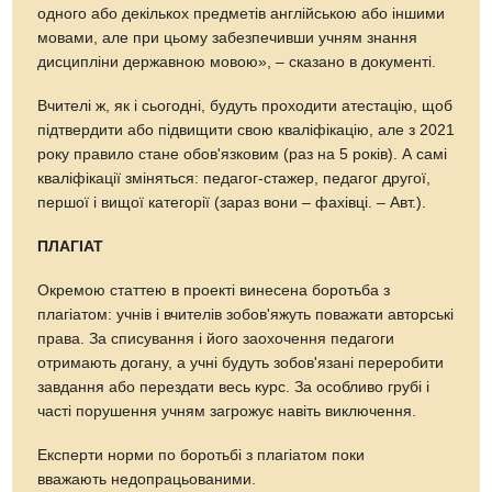
одного або декількох предметів англійською або іншими
мовами, але при цьому забезпечивши учням знання
дисципліни державною мовою», – сказано в документі.
Вчителі ж, як і сьогодні, будуть проходити атестацію, щоб
підтвердити або підвищити свою кваліфікацію, але з 2021
року правило стане обов'язковим (раз на 5 років). А самі
кваліфікації зміняться: педагог-стажер, педагог другої,
першої і вищої категорії (зараз вони – фахівці. – Авт.).
ПЛАГІАТ
Окремою статтею в проекті винесена боротьба з
плагіатом: учнів і вчителів зобов'яжуть поважати авторські
права. За списування і його заохочення педагоги
отримають догану, а учні будуть зобов'язані переробити
завдання або перездати весь курс. За особливо грубі і
часті порушення учням загрожує навіть виключення.
Експерти норми по боротьбі з плагіатом поки
вважають недопрацьованими.