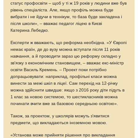
статус профосвіти – щоб у ті ж 19 років у людини вже був
рівень спеціаліста. Але, якщо профіль можна буде
вибрати і не йдучи в технікум, то база буде закладена і
після школи», – вважає педагог ліцею в Києві
Катерина Лебедко.
Експерти ж вважають, що реформа необхідна. «У Європі
немає країн, де до вузу можна вступати після 11 років
навчання, а й проводити зараз цю реформу складно у
зв'язку з економічним становищем, – вважає екс-міністр
освіти Василь Кремень. – Проект поки потрібно
допрацьовувати: наприклад, профільні класи можна
винести за межі шкіл в ліцеї. Сам перехід на 12-річку
можна здійснити швидше: якщо з 2016 року діти підуть в
1 клас за новою системою, то шестикласників можна
починати вчити вже за базовою середньою освітою».
Також, за проектом, у школярів можуть з'явитися
предмети, що викладаються іноземною мовою.
«Установа може прийняти рішення про викладання