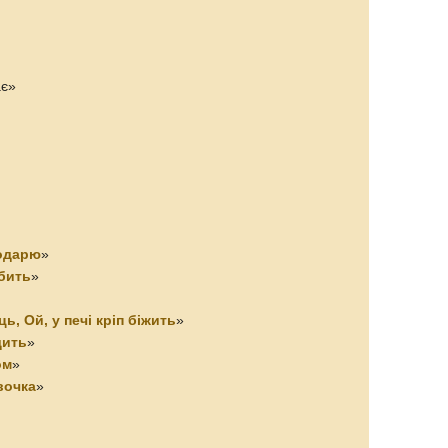
ає»
подарю
»
юбить
»
ць, Ой, у печі кріп біжить
»
дить
»
ом
»
вочка
»