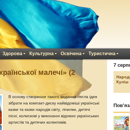
Здорова
Культурна
Освічена
Туристична
7 серп
раїнської малечі» (2
Народ
Куліш
В основу створення такого видання лягла ідея
зібрати на компакт-диску найвідоміші українські
Пов’яз
казки та казки народів світу, лічилки, дитячі
пісні, колискові у виконанні відомих українських
артистів та дитячих колективів.