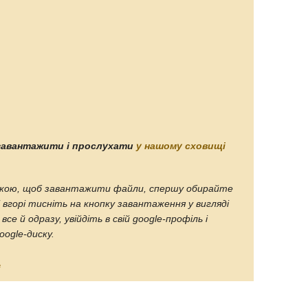
а завантажити і прослухати
у нашому сховищі
анкою, щоб завантажити файли, спершу обирайте
і вгорі тисніть на кнопку завантаження у вигляді
се й одразу, увійдіть в свій google-профіль і
ogle-диску.
е