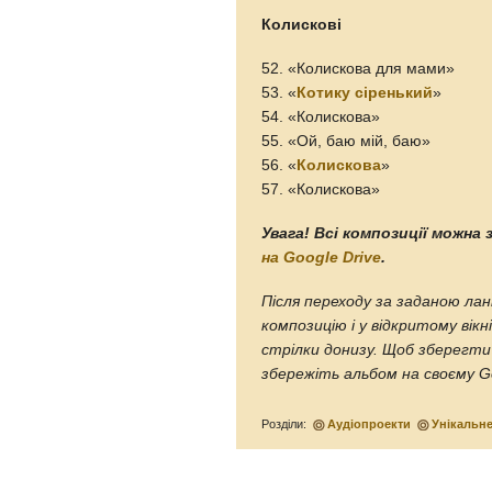
Колискові
52. «Колискова для мами»
53. «
Котику сіренький
»
54. «Колискова»
55. «Ой, баю мій, баю»
56. «
Колискова
»
57. «Колискова»
Увага! Всі композиції можн
на Google Drive
.
Після переходу за заданою л
композицію і у відкритому вікн
стрілки донизу. Щоб зберегти в
збережіть альбом на своєму Go
Розділи:
Аудіопроекти
Унікальн