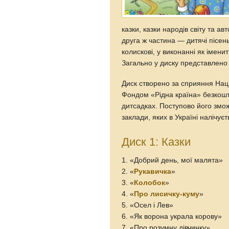
казки, казки народів світу та ав
друга ж частина — дитячі пісень
колискові, у виконанні як іменит
Загально у диску представлено 7
Диск створено за сприяння Нац
Фондом «Рідна країна» безкошто
дитсадках. Поступово його змож
заклади, яких в Україні налічує
Диск 1: Казки
1. «Добрий день, мої малята»
2. «
Рукавичка
»
3. «
Колобок
»
4. «
Про лисичку-куму
»
5. «Осел і Лев»
6. «Як ворона украла корову»
7. «Про розумну дівчинку»