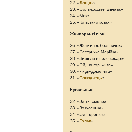
22. «
Дощик
»
23. «Ой, виходьте, дівчата»
24. «Мак»
25. «Київський козак»
Жниварські пісні
26. «Женчичок-бренчичок»
27. «Сестричка Марійка»
28. «Вийшли в поле косарі»
29. «Ой, на горі жито»
30. «Як діждемо літа»
31. «
Повзунець
»
Купальські
32. «0й ти, хмеле»
33. «Зозуленька»
34. «Ой, горошек»
З5. «
Гопак
»