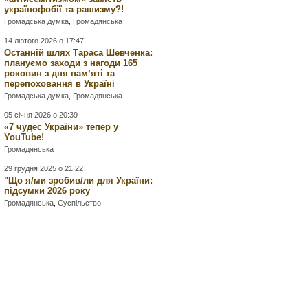
українофобії та рашизму?!
Громадська думка
,
Громадянська
14 лютого 2026 о 17:47
Останній шлях Тараса Шевченка:
плануємо заходи з нагоди 165
роковин з дня памʼяті та
перепоховання в Україні
Громадська думка
,
Громадянська
05 січня 2026 о 20:39
«7 чудес України» тепер у
YouTube!
Громадянська
29 грудня 2025 о 21:22
"Що я/ми зробив/ли для України:
підсумки 2026 року
Громадянська
,
Суспільство