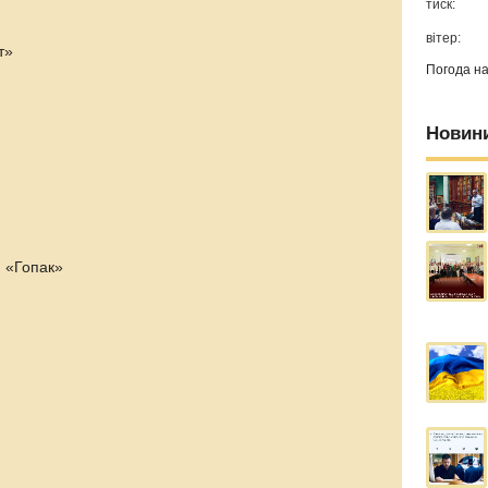
тиск:
вітер:
т»
Погода н
Новин
. «Гопак»