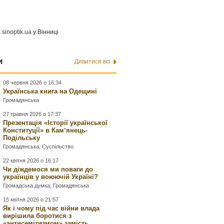
а
sinoptik.ua
у Вінниці
и
Дивитися всі
08 червня 2026 о 16:34
Українська книга на Одещині
Громадянська
27 травня 2026 о 17:37
Презентація «Історії української
Конституції» в Камʼянець-
Подільську
Громадянська
,
Суспільство
22 квітня 2026 о 16:17
Чи діждемося ми поваги до
українців у воюючій Україні?
Громадська думка
,
Громадянська
15 квітня 2026 о 21:57
Як і чому під час війни влада
вирішила боротися з
«антисемітизмом» замість