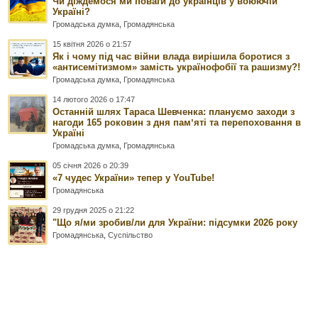
Чи діждемося ми поваги до українців у воюючій
Україні?
Громадська думка
,
Громадянська
15 квітня 2026 о 21:57
Як і чому під час війни влада вирішила боротися з
«антисемітизмом» замість українофобії та рашизму?!
Громадська думка
,
Громадянська
14 лютого 2026 о 17:47
Останній шлях Тараса Шевченка: плануємо заходи з
нагоди 165 роковин з дня памʼяті та перепоховання в
Україні
Громадська думка
,
Громадянська
05 січня 2026 о 20:39
«7 чудес України» тепер у YouTube!
Громадянська
29 грудня 2025 о 21:22
"Що я/ми зробив/ли для України: підсумки 2026 року
Громадянська
,
Суспільство