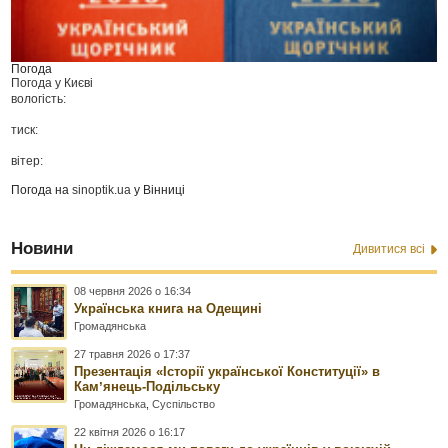
Погода
Погода у
Києві
вологість:
тиск:
вітер:
Погода на
sinoptik.ua
у Вінниці
Новини
Дивитися всі
08 червня 2026 о 16:34
Українська книга на Одещині
Громадянська
27 травня 2026 о 17:37
Презентація «Історії української Конституції» в
Камʼянець-Подільську
Громадянська
,
Суспільство
22 квітня 2026 о 16:17