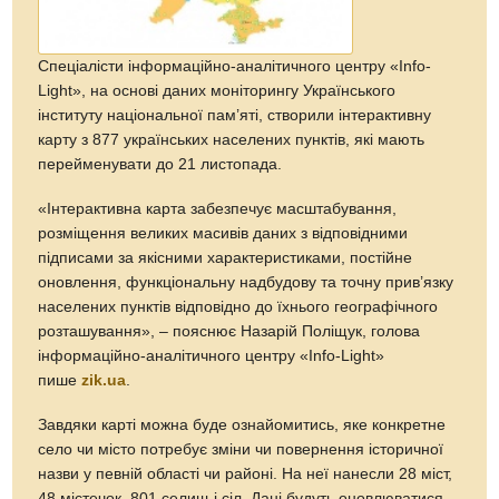
Спеціалісти інформаційно-аналітичного центру «Info-
Light», на основі даних моніторингу Українського
інституту національної пам’яті, створили інтерактивну
карту з 877 українських населених пунктів, які мають
перейменувати до 21 листопада.
«Інтерактивна карта забезпечує масштабування,
розміщення великих масивів даних з відповідними
підписами за якісними характеристиками, постійне
оновлення, функціональну надбудову та точну прив’язку
населених пунктів відповідно до їхнього географічного
розташування», – пояснює Назарій Поліщук, голова
інформаційно-аналітичного центру «Info-Light»
пише
zik.ua
.
Завдяки карті можна буде ознайомитись, яке конкретне
село чи місто потребує зміни чи повернення історичної
назви у певній області чи районі. На неї нанесли 28 міст,
48 містечок, 801 селищ і сіл. Дані будуть оновлюватися.