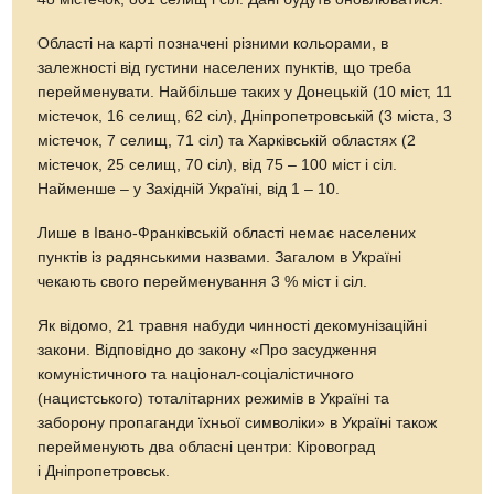
Області на карті позначені різними кольорами, в
залежності від густини населених пунктів, що треба
перейменувати. Найбільше таких у Донецькій (10 міст, 11
містечок, 16 селищ, 62 сіл), Дніпропетровській (3 міста, 3
містечок, 7 селищ, 71 сіл) та Харківській областях (2
містечок, 25 селищ, 70 сіл), від 75 – 100 міст і сіл.
Найменше – у Західній Україні, від 1 – 10.
Лише в Івано-Франківській області немає населених
пунктів із радянськими назвами. Загалом в Україні
чекають свого перейменування 3 % міст і сіл.
Як відомо, 21 травня набуди чинності декомунізаційні
закони. Відповідно до закону «Про засудження
комуністичного та націонал-соціалістичного
(нацистського) тоталітарних режимів в Україні та
заборону пропаганди їхньої символіки» в Україні також
перейменують два обласні центри: Кіровоград
і Дніпропетровськ.