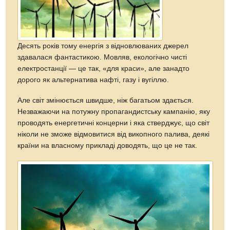
Десять років тому енергія з відновлюваних джерел
здавалася фантастикою. Мовляв, екологічно чисті
електростанції — це так, «для краси», але занадто
дорого як альтернатива нафті, газу і вугіллю.
Але світ змінюється швидше, ніж багатьом здається.
Незважаючи на потужну пропагандистську кампанію, яку
проводять енергетичні концерни і яка стверджує, що світ
ніколи не зможе відмовитися від викопного палива, деякі
країни на власному прикладі доводять, що це не так.