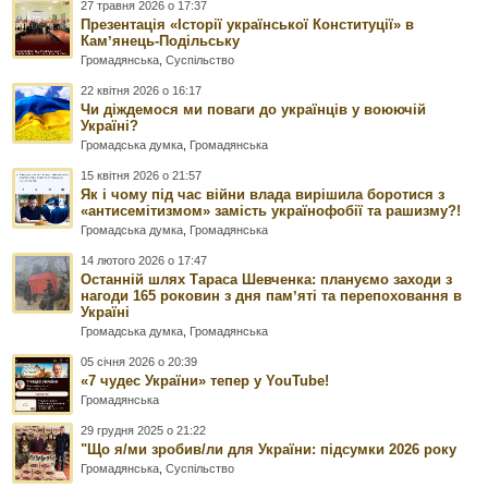
27 травня 2026 о 17:37
Презентація «Історії української Конституції» в
Камʼянець-Подільську
Громадянська
,
Суспільство
22 квітня 2026 о 16:17
Чи діждемося ми поваги до українців у воюючій
Україні?
Громадська думка
,
Громадянська
15 квітня 2026 о 21:57
Як і чому під час війни влада вирішила боротися з
«антисемітизмом» замість українофобії та рашизму?!
Громадська думка
,
Громадянська
14 лютого 2026 о 17:47
Останній шлях Тараса Шевченка: плануємо заходи з
нагоди 165 роковин з дня памʼяті та перепоховання в
Україні
Громадська думка
,
Громадянська
05 січня 2026 о 20:39
«7 чудес України» тепер у YouTube!
Громадянська
29 грудня 2025 о 21:22
"Що я/ми зробив/ли для України: підсумки 2026 року
Громадянська
,
Суспільство