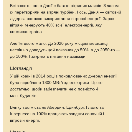
Всі знають, що в Данії є багато вітряних млинів. З часом
їх перетворили на вітряні турбіни. І ось, Данія — світовий
лідер за часткою використання вітрової енергії. Зараз
вітряки генерують 40% всієї електроенергії, яку
споживає країна.
Але їм цього мало. До 2020 року місцеві мешканці
неспішно доведуть цей показник до 50%, а до 2050-го —
до 100%. І закриють питання назавжди.
Шотландія
У цій країні в 2014 році з поновлюваних джерел енергії
було вироблено 1300 МВт*год електрики. Цього
достатньо, щоби забезпечити нею повністю 4
млн. будинків.
Влітку такі міста як Абердин, Единбург, Глазго та
Інвернесс на 100% працюють завдяки сонячній і
вітровій енергії.