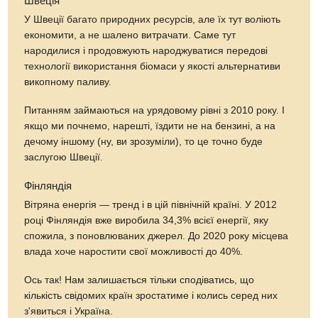
Швеція
У Швеції багато природних ресурсів, але їх тут воліють
економити, а не шалено витрачати. Саме тут
народилися і продовжують народжуватися передові
технології використання біомаси у якості альтернативи
викопному паливу.
Питанням займаються на урядовому рівні з 2010 року. І
якщо ми почнемо, нарешті, їздити не на бензині, а на
дечому іншому (ну, ви зрозуміли), то це точно буде
заслугою Швеції.
Фінляндія
Вітряна енергія — тренд і в цій північній країні. У 2012
році Фінляндія вже виробила 34,3% всієї енергії, яку
спожила, з поновлюваних джерел. До 2020 року місцева
влада хоче наростити свої можливості до 40%.
Ось так! Нам залишається тільки сподіватись, що
кількість свідомих країн зростатиме і колись серед них
з'явиться і Україна.