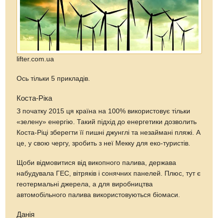
lifter.com.ua
Ось тільки 5 прикладів.
Коста-Ріка
З початку 2015 ця країна на 100% використовує тільки
«зелену» енергію. Такий підхід до енергетики дозволить
Коста-Ріці зберегти її пишні джунглі та незаймані пляжі. А
це, у свою чергу, зробить з неї Мекку для еко-туристів.
Щоби відмовитися від викопного палива, держава
набудувала ГЕС, вітряків і сонячних панелей. Плюс, тут є
геотермальні джерела, а для виробництва
автомобільного палива використовуються біомаси.
Данія