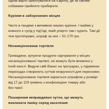
однак варто орієнтуватися на Європу, де за своїми
собаками прийнято прибирати.
Куріння в заборонених місцях
Часто в тандемі з випивкою маємо куріння. І майже у
кожного є сусід у під’їзді, який уперто там і курить. Такі дії
теж протиправні, штраф за них – 51-170 грн.
Несанкціонована торгівля
Громадяни, купуючи продукти харчування у місцях
несанкціонованої торгівлі, не можуть бути впевнені у
їхній якості. Ведучи свій бізнес на тротуарах, у підземних
переходах створюють суттєві незручності для перехожих.
Несанкціонована торгівля карається штрафом у розмірі
від 17 до 119 гривень з конфіскацією товару або
без такої.
Поширення неправдивих чуток, що можуть
викликати паніку серед населення