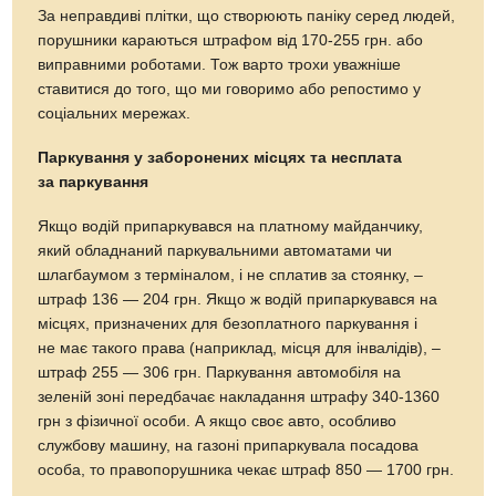
За неправдиві плітки, що створюють паніку серед людей,
порушники караються штрафом від 170-255 грн. або
виправними роботами. Тож варто трохи уважніше
ставитися до того, що ми говоримо або репостимо у
соціальних мережах.
Паркування у заборонених місцях та несплата
за паркування
Якщо водій припаркувався на платному майданчику,
який обладнаний паркувальними автоматами чи
шлагбаумом з терміналом, і не сплатив за стоянку, –
штраф 136 — 204 грн. Якщо ж водій припаркувався на
місцях, призначених для безоплатного паркування і
не має такого права (наприклад, місця для інвалідів), –
штраф 255 — 306 грн. Паркування автомобіля на
зеленій зоні передбачає накладання штрафу 340-1360
грн з фізичної особи. А якщо своє авто, особливо
службову машину, на газоні припаркувала посадова
особа, то правопорушника чекає штраф 850 — 1700 грн.