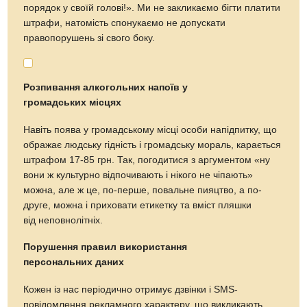
порядок у своїй голові!». Ми не закликаємо бігти платити
штрафи, натомість спонукаємо не допускати
правопорушень зі свого боку.
Розпивання алкогольних напоїв у
громадських місцях
Навіть поява у громадському місці особи напідпитку, що
ображає людську гідність і громадську мораль, карається
штрафом 17-85 грн. Так, погодитися з аргументом «ну
вони ж культурно відпочивають і нікого не чіпають»
можна, але ж це, по-перше, повальне пияцтво, а по-
друге, можна і приховати етикетку та вміст пляшки
від неповнолітніх.
Порушення правил використання
персональних даних
Кожен із нас періодично отримує дзвінки і SMS-
повідомлення рекламного характеру, що викликають