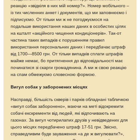
реакцію «звідкіля в них мій номер?». Номер мобільного –
із тих численних анкет і документів, що ми заповнюємо і
підписуємо. От тільки ми ж не погоджуємося на
подальше використання наших даних в особистих цілях
на кшталт «акційного чищення кондиціонерів». Так-от
частина таких випадків є порушенням правил
використання персональних даних і передбачає штраф
від 1700—8500 грн. От тільки випадків сплати штрафів
майже немає, бо притягнення до відповідальності має
починатися зі скарги громадянина. А ми ж свою реакцію
на спам обмежуємо словесною формою.
Вигул собак у заборонених місцях
Насправді, більшість скверів і парків обладнані табличкою
«вигул собак заборонено», маючи на меті відокремити
собачі екскременти від людей, які відпочивають на
газонах. За вигул чотирилапих друзів у невідведених для
цього місцях передбачено штраф 17-51 грн. Звісно,
справедливим буде зауваження «а де ж вигулювати?»,