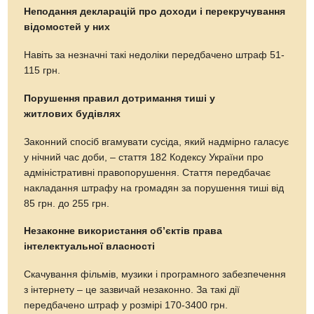
Неподання декларацій про доходи і перекручування
відомостей у них
Навіть за незначні такі недоліки передбачено штраф 51-
115 грн.
Порушення правил дотримання тиші у
житлових будівлях
Законний спосіб вгамувати сусіда, який надмірно галасує
у нічний час доби, – стаття 182 Кодексу України про
адміністративні правопорушення. Стаття передбачає
накладання штрафу на громадян за порушення тиші від
85 грн. до 255 грн.
Незаконне використання об’єктів права
інтелектуальної власності
Скачування фільмів, музики і програмного забезпечення
з інтернету – це зазвичай незаконно. За такі дії
передбачено штраф у розмірі 170-3400 грн.