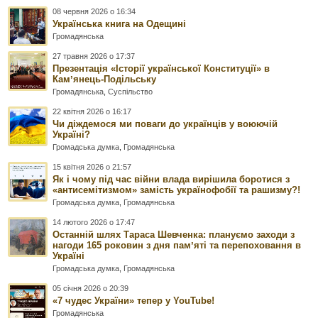
08 червня 2026 о 16:34
Українська книга на Одещині
Громадянська
27 травня 2026 о 17:37
Презентація «Історії української Конституції» в
Камʼянець-Подільську
Громадянська
,
Суспільство
22 квітня 2026 о 16:17
Чи діждемося ми поваги до українців у воюючій
Україні?
Громадська думка
,
Громадянська
15 квітня 2026 о 21:57
Як і чому під час війни влада вирішила боротися з
«антисемітизмом» замість українофобії та рашизму?!
Громадська думка
,
Громадянська
14 лютого 2026 о 17:47
Останній шлях Тараса Шевченка: плануємо заходи з
нагоди 165 роковин з дня памʼяті та перепоховання в
Україні
Громадська думка
,
Громадянська
05 січня 2026 о 20:39
«7 чудес України» тепер у YouTube!
Громадянська