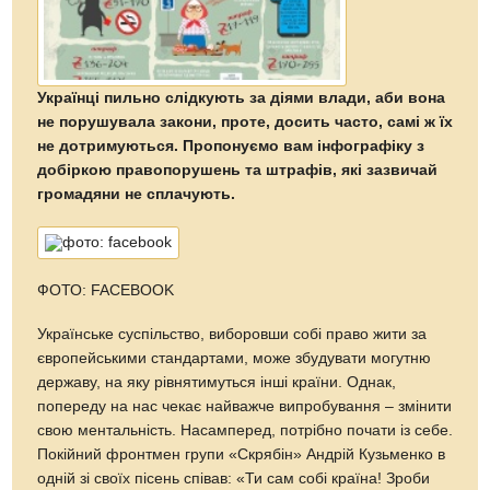
Українці пильно слідкують за діями влади, аби вона
не порушувала закони, проте, досить часто, самі ж їх
не дотримуються. Пропонуємо вам інфографіку з
добіркою правопорушень та штрафів, які зазвичай
громадяни не сплачують.
ФОТО: FACEBOOK
Українське суспільство, виборовши собі право жити за
європейськими стандартами, може збудувати могутню
державу, на яку рівнятимуться інші країни. Однак,
попереду на нас чекає найважче випробування – змінити
свою ментальність. Насамперед, потрібно почати із себе.
Покійний фронтмен групи «Скрябін» Андрій Кузьменко в
одній зі своїх пісень співав: «Ти сам собі країна! Зроби