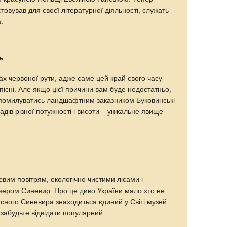
товував для своєї літературної діяльності, служать
.
ь
х червоної рути, адже саме цей край свого часу
пісні. Але якщо цієї причини вам буде недостатньо,
 помилуватись ландшафтним заказником Буковинські
дів різної потужності і висоти – унікальне явище
евим повітрям, екологічно чистими лісами і
ером Синевир. Про це диво України мало хто не
расного Синевира знаходиться єдиний у Світі музей
е забудьте відвідати популярний