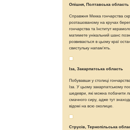
Опішня, Полтавська область
Справжня Мекка гончарства скр
розташованому на кручах берег
гончарства та Інститут керамоло
матимете унікальний шанс позна
розвивається в цьому краї оста
свистульку напам'ять.
Іза, Закарпатська область
Побувавши у столиці гончарств
Іза. У цьому закарпатському п
шедеври, які можна побачити ли
смачного сиру, адже тут знаход
відомі на всю околицю.
Струсів, Тернопільська обла