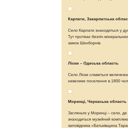
Карпати, Закарпатська облас
Село Карпати знаходиться у дуж
Тут протікає безліч мінеральни
замок Шенборнів.
Ліски – Одеська область
Село Ліски славиться величезн
невелике поселення в 1800 чол
Моринці, Черкаська область
Загляньте у Моринці – село, де
знаходиться музейний комплекс,
заповідника «Батьківщина Тара