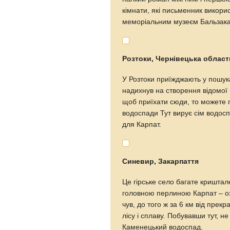
кімнати, які письменник викорис
меморіальним музеєм Бальзака
Розтоки, Чернівецька област
У Розтоки приїжджають у пошука
надихнув на створення відомої 
щоб приїхати сюди, то можете
водоспади Тут вирує сім водоспа
для Карпат.
Синевир, Закарпаття
Це гірське село багате криштал
головною перлиною Карпат – оз
чув, до того ж за 6 км від прек
лісу і сплаву. Побувавши тут, н
Каменецький водоспад.