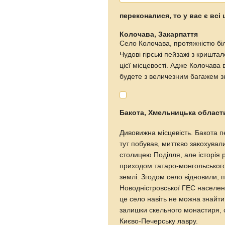
переконалися, то у вас є всі
Колочава, Закарпаття
Село Колочава, протяжністю бі
Чудові гірські пейзажі з кришт
цієї місцевості. Адже Колочава 
будете з величезним багажем з
Бакота, Хмельницька област
Дивовижна місцевість. Бакота пе
тут побував, миттєво закохувал
столицею Поділля, але історія 
приходом татаро-монгольськог
землі. Згодом село відновили, п
Новодністровської ГЕС населенн
це село навіть не можна знайти 
залишки скельного монастиря, 
Києво-Печерську лавру.