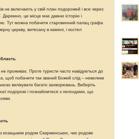
ів не включають у свій план подорожей і все через
ї. Даремно, це місце має давню історію і
ою. Тут можна побачити старовинний палац графа
черну церкву, витесану в камені, і костел
область
о не проживає. Проте туристи часто навідуються до
ма, щоб побачити так званий Божий слід – невелике
магає вилікувати багато захворювань. Виберіть
воєї подорожі і познайомтеся з легендами, що
появи.
асть
 з козацьким родом Скаржинських, чиє родове