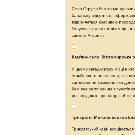
Село Струсів багато мандрівник
банальну відсутність інформаці
відрізняється красивою природ
Голуховського в стилі ампір, пе
святого Антонія.
Кам'яне село, Житомирська 
У цьому загадковому місці ніхт
скам'янілого поселення, зокре
заглиблення в камені, яке допо
Кам'яне село одним з пунктів с
розповідають про історію його 
Трикрати, Миколаївська обл
Трикратський край асоціюється