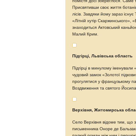
помістя досі збереглося. Саме 
Присвятивши своє життя ботаніц
лісів. Завдяки йому зараз існує 
«Літній хутір Скаржинського», «
знаходиться Актовський каньйо
Малий Крим.
Підгірці, Львівська область
Підгірці в минулому іменували
чудовий замок «Золотої підкови
прогулятися у французькому пар
Воздвиження та святого Йосипа
Верхівня, Житомирська обла
Село Верхівня відоме тим, що 
письменника Оноре де Бальзака
палкий роман між ним і першо