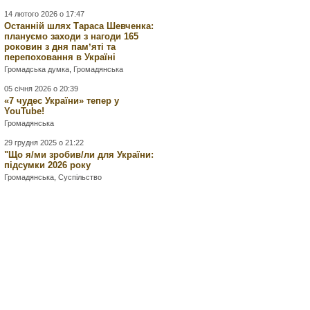
14 лютого 2026 о 17:47
Останній шлях Тараса Шевченка:
плануємо заходи з нагоди 165
роковин з дня памʼяті та
перепоховання в Україні
Громадська думка
,
Громадянська
05 січня 2026 о 20:39
«7 чудес України» тепер у
YouTube!
Громадянська
29 грудня 2025 о 21:22
"Що я/ми зробив/ли для України:
підсумки 2026 року
Громадянська
,
Суспільство