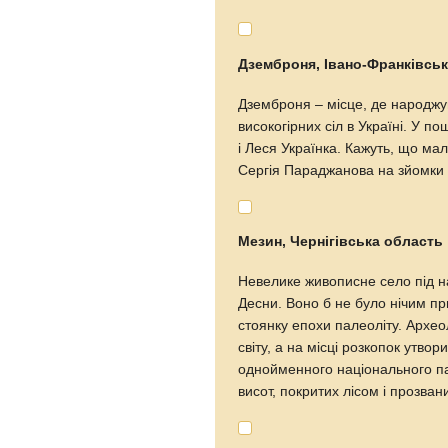
Дземброня, Івано-Франківсь
Дземброня – місце, де народжу
високогірних сіл в Україні. У
і Леся Українка. Кажуть, що м
Сергія Параджанова на зйомки ку
Мезин, Чернігівська область
Невелике живописне село під н
Десни. Воно б не було нічим при
стоянку епохи палеоліту. Архео
світу, а на місці розкопок утво
однойменного національного па
висот, покритих лісом і прозв