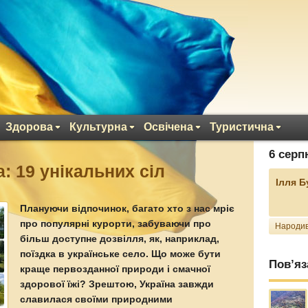
Здорова
Культурна
Освічена
Туристична
6 серп
: 19 унікальних сіл
Ілля 
Плануючи відпочинок, багато хто з нас мріє
про популярні курорти, забуваючи про
Народив
більш доступне дозвілля, як, наприклад,
поїздка в українське село. Що може бути
Пов’яз
краще первозданної природи і смачної
здорової їжі? Зрештою, Україна завжди
славилася своїми природними