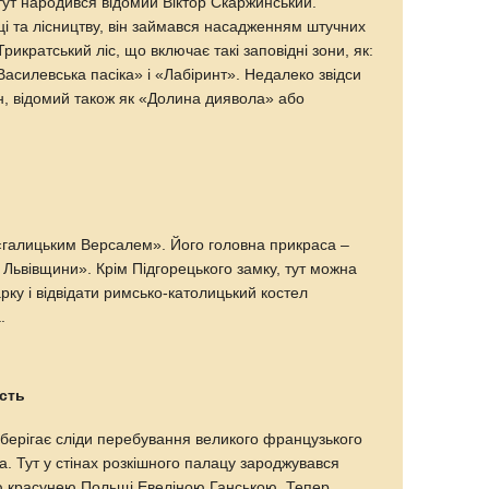
тут народився відомий Віктор Скаржинський.
і та лісництву, він займався насадженням штучних
Трикратський ліс, що включає такі заповідні зони, як:
Василевська пасіка» і «Лабіринт». Недалеко звідси
н, відомий також як «Долина диявола» або
 «галицьким Версалем». Його головна прикраса –
 Львівщини». Крім Підгорецького замку, тут можна
ку і відвідати римсько-католицький костел
.
сть
зберігає сліди перебування великого французького
. Тут у стінах розкішного палацу зароджувався
ю красунею Польщі Евеліною Ганською. Тепер