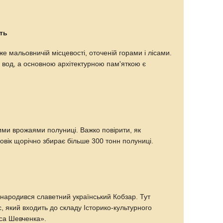
ть
е мальовничій місцевості, оточеній горами і лісами.
х вод, а основною архітектурною пам'яткою є
ими врожаями полуниці. Важко повірити, як
овік щорічно збирає більше 300 тонн полуниці.
 народився славетний український Кобзар. Тут
 який входить до складу Історико-культурного
са Шевченка».