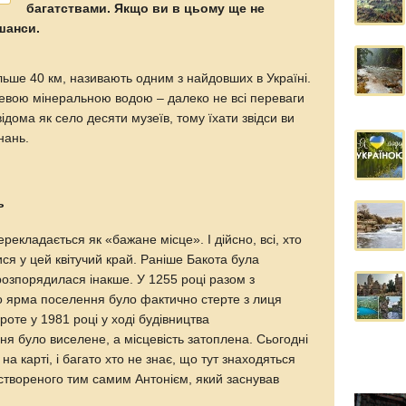
багатствами. Якщо ви в цьому ще не
 шанси.
льше 40 км, називають одним з найдовших в Україні.
алевою мінеральною водою – далеко не всі переваги
відома як село десяти музеїв, тому їхати звідси ви
нань.
ь
рекладається як «бажане місце». І дійсно, всі, хто
ися у цей квітучий край. Раніше Бакота була
розпорядилася інакше. У 1255 році разом з
о ярма поселення було фактично стерте з лиця
роте у 1981 році у ході будівництва
я було виселене, а місцевість затоплена. Сьогодні
на карті, і багато хто не знає, що тут знаходяться
створеного тим самим Антонієм, який заснував