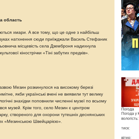
ка область
ються хмари. А все тому, що це одне з найбільш
 пошуках натхнення сюди приїжджали Василь Стефаник
альовнича місцевість села Дземброня надихнула
льтової кінострічки «Тіні забутих предків».
азвою Мезин розкинулося на високому березі
мітне, якби українські вчені не виявили тут велику
логічні знахідки поповнили численні музеї по всьому
рився музей. Крім того, село Мезин є центром
Погода
Погода у
рку, створеного для охорони тутешніх деснянських
вологість:
аних «Мезинською Швейцарією».
тиск:
вітер: