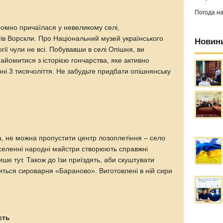
Погода н
омно причаїлася у невеликому селі,
ів Ворскли. Про Національний музей українського
Новин
гії чули не всі. Побувавши в селі Опішня, ви
йомитися з історією гончарства, яке активно
нні 3 тисячоліття. Не забудьте придбати опішнянську
а, не можна пропустити центр лозоплетіння – село
оселенні народні майстри створюють справжні
ше тут. Також до Ізи приїздять, аби скуштувати
иться сироварня «Бараново». Виготовлені в ній сири
сть