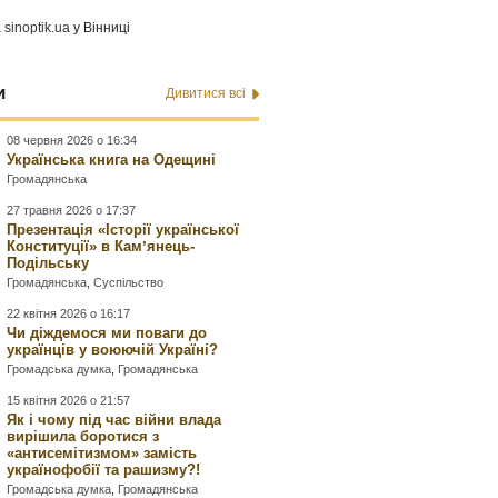
а
sinoptik.ua
у Вінниці
и
Дивитися всі
08 червня 2026 о 16:34
Українська книга на Одещині
Громадянська
27 травня 2026 о 17:37
Презентація «Історії української
Конституції» в Камʼянець-
Подільську
Громадянська
,
Суспільство
22 квітня 2026 о 16:17
Чи діждемося ми поваги до
українців у воюючій Україні?
Громадська думка
,
Громадянська
15 квітня 2026 о 21:57
Як і чому під час війни влада
вирішила боротися з
«антисемітизмом» замість
українофобії та рашизму?!
Громадська думка
,
Громадянська