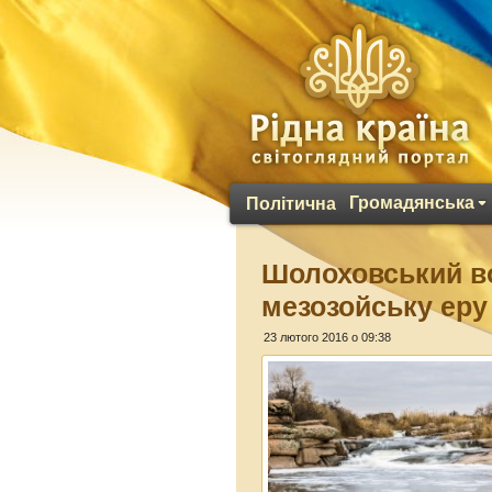
Громадянська
Політична
Шолоховський в
мезозойську еру
23 лютого 2016 о 09:38