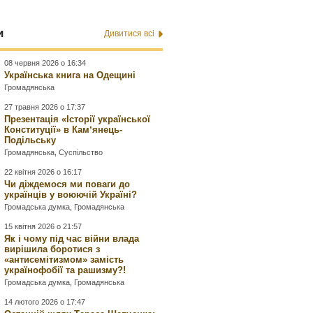
и
Дивитися всі
08 червня 2026 о 16:34
Українська книга на Одещині
Громадянська
27 травня 2026 о 17:37
Презентація «Історії української
Конституції» в Камʼянець-
Подільську
Громадянська
,
Суспільство
22 квітня 2026 о 16:17
Чи діждемося ми поваги до
українців у воюючій Україні?
Громадська думка
,
Громадянська
15 квітня 2026 о 21:57
Як і чому під час війни влада
вирішила боротися з
«антисемітизмом» замість
українофобії та рашизму?!
Громадська думка
,
Громадянська
14 лютого 2026 о 17:47