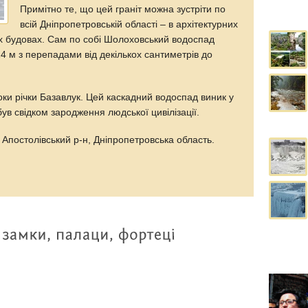
Примітно те, що цей граніт можна зустріти по
всій Дніпропетровській області – в архітектурних
 будовах. Сам по собі Шолоховський водоспад
4 м з перепадами від декількох сантиметрів до
ки річки Базавлук. Цей каскадний водоспад виник у
був свідком зародження людської цивілізації.
, Апостолівський р-н, Дніпропетровська область.