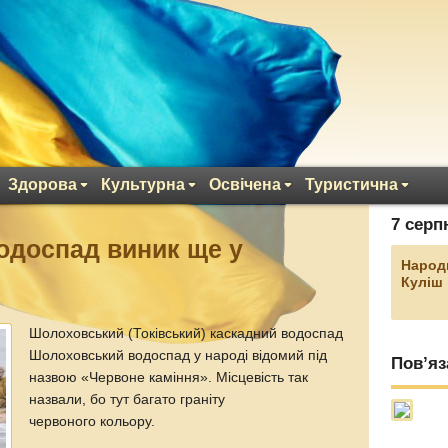
Здорова
Культурна
Освічена
Туристична
7 серп
одоспад виник ще у
Народ
Куліш
Шолоховський (Токівський) каскадний водоспад
Шолоховський водоспад у народі відомий під
Пов’яз
назвою «Червоне каміння». Місцевість так
назвали, бо тут багато граніту
червоного кольору.