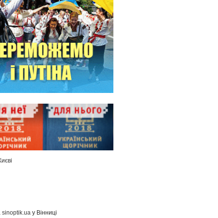
Києві
а
sinoptik.ua
у Вінниці