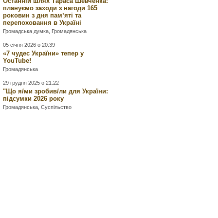
Останній шлях Тараса Шевченка:
плануємо заходи з нагоди 165
роковин з дня памʼяті та
перепоховання в Україні
Громадська думка
,
Громадянська
05 січня 2026 о 20:39
«7 чудес України» тепер у
YouTube!
Громадянська
29 грудня 2025 о 21:22
"Що я/ми зробив/ли для України:
підсумки 2026 року
Громадянська
,
Суспільство