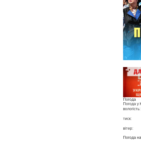
Погода
Погода у
вологість:
тиск:
вітер:
Погода н