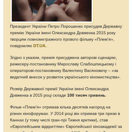
Президент України Петро Порошенко присудив Державну
премію України імені Олександра Довженка 2015 року
творцям повнометражного ігрового фільму «Плем'я»,
повідомляє
DT.UA.
Згідно з указом, премія присуджена авторові сценарію,
режисеру-постановнику Мирославу Слабошпицькому і
операторові-постановнику Валентину Васяновичу – «за
видатний внесок у розвиток українського кіномистецтва».
Розмір Державної премії України імені Олександра
Довженка в 2015 році складе
100 тисяч гривень
.
Фільм «Плем'я» отримав кілька десятків нагород на
різних кінофорумах. У 2014 році він отримав три призи в
Каннах (у тому числі гран-прі Тижня критики), став
«Європейським відкриттям» Європейської кіноакадемії за