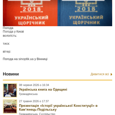
Погода
Погода у
Києві
вологість:
тиск:
вітер:
Погода на
sinoptik.ua
у Вінниці
Новини
Дивитися всі
08 червня 2026 о 16:34
Українська книга на Одещині
Громадянська
27 травня 2026 о 17:37
Презентація «Історії української Конституції» в
Камʼянець-Подільську
Громадянська
,
Суспільство