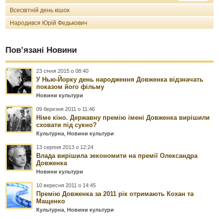
Всесвітній день кішок
Народився Юрій Федькович
Пов’язані Новини
23 січня 2015 о 08:40
У Нью-Йорку день народження Довженка відзначать
показом його фільму
Новини культури
09 березня 2011 о 11:46
Німе кіно. Державну премію імені Довженка вирішили
сховати під сукно?
Культурна
,
Новини культури
13 серпня 2013 о 12:24
Влада вирішила зекономити на премії Олександра
Довженка
Новини культури
10 вересня 2011 о 14:45
Премію Довженка за 2011 рік отримають Кохан та
Мащенко
Культурна
,
Новини культури