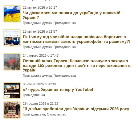
22 квітня 2026 о 16:17
Чи діждемося ми поваги до українців у воюючій
Україні?
Громадська думка
,
Громадянська
15 квітня 2026 о 21:57
Як і чому під час війни влада вирішила боротися з
«антисемітизмом» замість українофобії та рашизму?!
Громадська думка
,
Громадянська
14 лютого 2026 о 17:47
Останній шлях Тараса Шевченка: плануємо заходи з
нагоди 165 роковин з дня памʼяті та перепоховання в
Україні
Громадська думка
,
Громадянська
05 січня 2026 о 20:39
«7 чудес України» тепер у YouTube!
Громадянська
29 грудня 2025 о 21:22
"Що я/ми зробив/ли для України: підсумки 2026 року
Громадянська
,
Суспільство