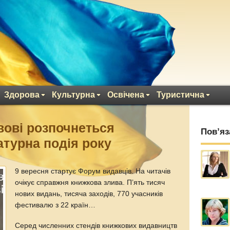
Здорова
Культурна
Освічена
Туристична
вові розпочнеться
Пов’яз
атурна подія року
9 вересня стартує Форум видавців. На читачів
очікує справжня книжкова злива. П’ять тисяч
нових видань, тисяча заходів, 770 учасників
фестивалю з 22 країн…
Серед численних стендів книжкових видавництв