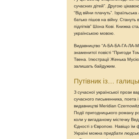
сучасних дітей”. Другою цікаво
“Від війни плачуть”. Ізраїльськ
батько пішов на війну. Стануть
підлітків” Шона Кові. Книжка ст
українською мовою.
Видавництво “А-БА-БА-ГА-ЛА-МА
знаменитої повісті “Пригоди Т
Твена. Ілюстрації Женька Мусієн
залишать байдужим.
Путівник із… галиць
З сучасної української прози в
сучасного письменника, поета 
видавництві Meridian Czernowitz
Події пригодницького роману р
коли у вигаданому містечку Вед
Єдності з Європою. Навіщо їм ф
Україні можна придбати людськ