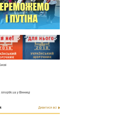
Києві
а
sinoptik.ua
у Вінниці
и
Дивитися всі