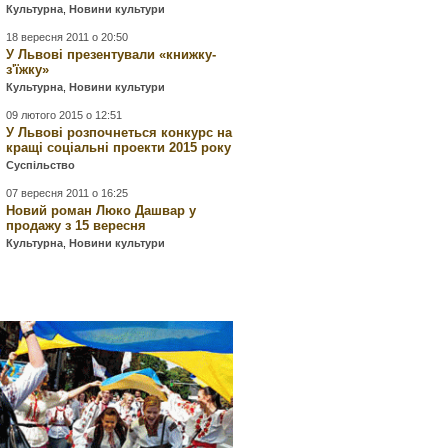
Культурна
,
Новини культури
18 вересня 2011 о 20:50
У Львові презентували «книжку-
з'їжку»
Культурна
,
Новини культури
09 лютого 2015 о 12:51
У Львові розпочнеться конкурс на
кращі соціальні проекти 2015 року
Суспільство
07 вересня 2011 о 16:25
Новий роман Люко Дашвар у
продажу з 15 вересня
Культурна
,
Новини культури