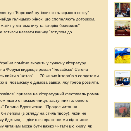
зентує “Короткий путівник із галицького сексу”
знайде галицьких жінок, що спопеляють доторком,
 магічну математику та історію безмежної
же встигли назвати книжку “вступом до
країни помітно входить у сучасну літературу.
 на Форумі видавців роман “Іловайськ” Євгена
ось вийти з “котла” — 70 живих інтерв’ю з солдатами.
ю в Іловайську є димова завіса, яку треба розвіяти.
озвілля” привезе на літературний фестиваль роман
ром якого є письменниця, заступник головного
ок” Галина Вдовиченко. “Процес читання
би легким (з огляду на стиль твору), якби не
ому йдеться,— ділиться враженнями від книжки
у читачам може бути важко читати цю книгу, як