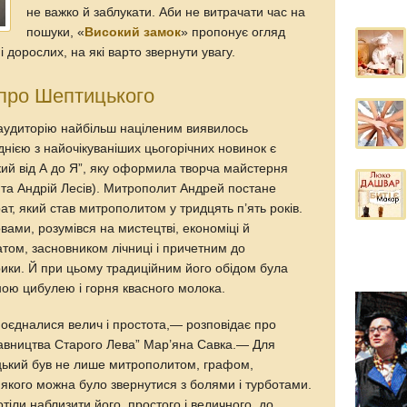
не важко й заблукати. Аби не витрачати час на
пошуки, «
Високий замок
» пропонує огляд
і дорослих, на які варто звернути увагу.
 про Шептицького
у аудиторію найбільш націленим виявилось
нією з найочікуваніших цьогорічних новинок є
ий від А до Я”, яку оформила творча майстерня
та Андрій Лесів). Митрополит Андрей постане
ат, який став митрополитом у тридцять п’ять років.
вами, розумівся на мистецтві, економіці й
том, засновником лічниці і причетним до
ики. Й при цьому традиційним його обідом була
ною цибулею і горня квасного молока.
поєдналися велич і простота,— розповідає про
авництва Старого Лева” Мар’яна Савка.— Для
ький був не лише митрополитом, графом,
 якого можна було звернутися з болями і турботами.
отіли наблизити його, простого і величного, до