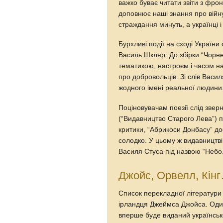
важко буває читати звіти з фр
доповнює наші знання про війну 
страждання минуть, а українці і
Бурхливі події на сході України
Василь Шкляр. До збірки “Чорне 
тематикою, настроєм і часом н
про добровольців. Зі слів Васи
жодного імені реальної людини
Поціновувачам поезії слід звер
(“Видавництво Старого Лева”) 
критики, “Абрикоси Донбасу” дос
солодко. У цьому ж видавництві 
Василя Стуса під назвою “Небо.
Джойс, Орвелл, Кін
Список перекладної літератури
ірландця Джеймса Джойса. Один 
вперше буде виданий українськ