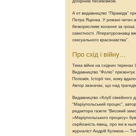
добірним песимізмом.
А от видавництво “Піраміда” пре
Петра Яценка. У романі читач 
безкорисливе кохання за гроші,
самотності. Літературознавці в
сексуального краєзнавства”.
Про схід і війну…
Тема війни на східних теренах У
Видавництво “Фоліо” презентує
Положія. Історії тих, кому вдал
Автор зазначає, що над трагедіє
Видавництво «Клуб сімейного д
“Маріупольський процес”, авто
редактора газети “Високий зам
«Маріупольського процесу» був 
серйозність явищ, про які в нь
журналіст Андрій Куликов.— Том