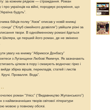
онту: за кожним рядком — страждання. Роман
і про українців на війні, породжує розуміння, що
 Україна будуть”.
 очима бійців полку “Азов” описав у новій книжці
сонце” (“Клуб сімейного дозвілля”) увійшли різні за
аписання твори. В однойменному романі йдеться
ля Шкляра, це перший його роман, де не змінено
.
нути увагу на книжку “Абрикоси Донбасу”
поетеси з Луганщини Любові Якимчук. Як зазначають
тигають цілком в пору і смакують водночас гірко і
вийде збірка віршів, перекладів, статей і листів
 Кручі. Провалля. Вода”.
г…
 очолює роман “Улісс” (“Видавництво Жупанського”)
з найвизначніших творів світової літератури
ою мовою у повному обсязі.