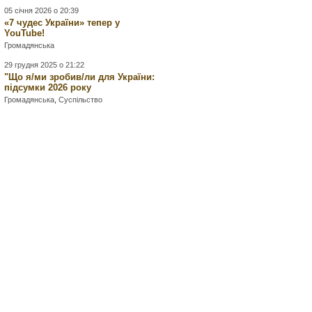
05 січня 2026 о 20:39
«7 чудес України» тепер у
YouTube!
Громадянська
29 грудня 2025 о 21:22
"Що я/ми зробив/ли для України:
підсумки 2026 року
Громадянська
,
Суспільство