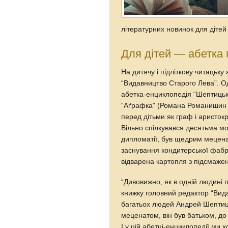
літературних новинок для дітей 
Для дітей — абетка
На дитячу і підліткову читацьк
“Видавництво Старого Лева”. Од
абетка-енциклопедія “Шептицьк
“Аґрафка” (Романа Романишин 
перед дітьми як граф і аристокр
Вільно спілкувався десятьма мо
дипломатії, був щедрим мецена
заснування кондитерської фабр
відварена картопля з підсмаже
“Дивовижно, як в одній людині 
книжку головний редактор “Вид
багатьох людей Андрей Шептиц
меценатом, він був батьком, до
І у цій абетці-енциклопедії ми х