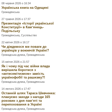
08 червня 2026 о 16:34
Українська книга на Одещині
Громадянська
27 травня 2026 о 17:37
Презентація «Історії української
Конституції» в Камʼянець-
Подільську
Громадянська
,
Суспільство
22 квітня 2026 о 16:17
Чи діждемося ми поваги до
українців у воюючій Україні?
Громадська думка
,
Громадянська
15 квітня 2026 о 21:57
Як і чому під час війни влада
вирішила боротися з
«антисемітизмом» замість
українофобії та рашизму?!
Громадська думка
,
Громадянська
14 лютого 2026 о 17:47
Останній шлях Тараса Шевченка:
плануємо заходи з нагоди 165
роковин з дня памʼяті та
перепоховання в Україні
Громадська думка
,
Громадянська