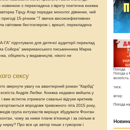
ю новинкою є перекладена з івриту поетична книжка
а авторка Тірцу Атар передає монолог дівчинки, чий
 в пригоді 15-річним “7 звичок високоефективних
ала світовим бестселером і, врешті, перекладена
-ГА” підготувало для дитячої аудиторії переклад
ома Сойєра” американського письменника Марка
ка, обіцяють у видавництві, нікого не
Погода
Погода у
кого сексу
вологість:
арто звернути увагу на авантюрний роман “Карбід”
тиск:
і есеїста Андрія Любки. Книжка недавно вийшла у
вітер:
 і вже встигла отримати схвальні відгуки критиків.
Погода н
озгортаються впродовж тривожного літа 2015 року,
медів група ентузіастів вирішує збудувати Фонтан
онтан, чому за ними плаче в’язниця і за скільки в
Новин
у нирку? Про все це автор пише з гумором і