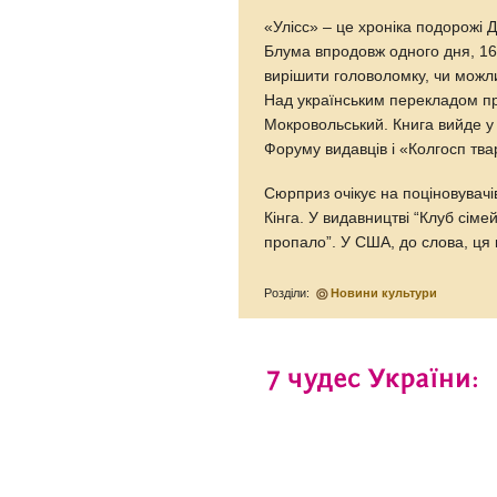
«Улісс» – це хроніка подорожі
Блума впродовж одного дня, 16
вирішити головоломку, чи можл
Над українським перекладом п
Мокровольський. Книга вийде у с
Форуму видавців і «Колгосп тв
Сюрприз очікує на поціновувачі
Кінга. У видавництві “Клуб сім
пропало”. У США, до слова, ця 
Розділи:
Новини культури