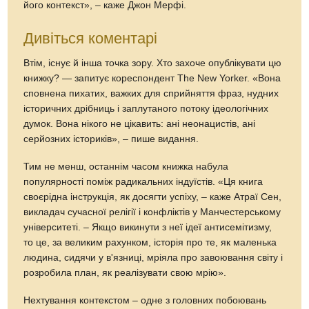
його контекст», – каже Джон Мерфі.
Дивіться коментарі
Втім, існує й інша точка зору. Хто захоче опублікувати цю
книжку? — запитує кореспондент The New Yorker. «Вона
сповнена пихатих, важких для сприйняття фраз, нудних
історичних дрібниць і заплутаного потоку ідеологічних
думок. Вона нікого не цікавить: ані неонацистів, ані
серйозних істориків», – пише видання.
Тим не менш, останнім часом книжка набула
популярності поміж радикальних індуїстів. «Ця книга
своєрідна інструкція, як досягти успіху, – каже Атраї Сен,
викладач сучасної релігії і конфліктів у Манчестерському
університеті. – Якщо викинути з неї ідеї антисемітизму,
то це, за великим рахунком, історія про те, як маленька
людина, сидячи у в'язниці, мріяла про завоювання світу і
розробила план, як реалізувати свою мрію».
Нехтування контекстом – одне з головних побоювань