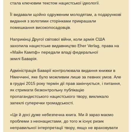
стала ключовим текстом нацистської ідеології.
Її видавали щойно одруженим молодятам, а подарункові
видання з золотими сторінками прикрашали
помешкання високопосадовців.
Наприкінці Другої світової війни, коли армія США
захопила нацистське видавництво Eher Verlag, права на
«Майн Кампф» передали владі федеральної
землі Баварія.
Адміністрація Баварії контролювала видання книжки в
Німеччині, яке було можливим лише за певних умов. Але
в грудні 2015 року термін дії прав закінчується, і питання,
як стримати безконтрольну публікацію
пропагандистського нацистського твору, викликало
запеклі суперечки громадськості.
«Це й досі дуже небезпечна книга. Ми й зараз маємо
проблеми з неонацистами, до того ж існує ризик
неправильної інтерпретації твору, якщо не враховувати