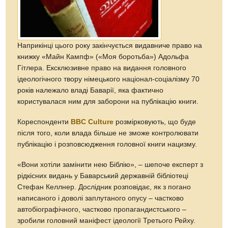
Наприкінці цього року закінчується видавниче право на
книжку «Майн Кампф» («Моя боротьба») Адольфа
Гітлера. Ексклюзивне право на видання головного
ідеологічного твору німецького націонал-соціалізму 70
років належало владі Баварії, яка фактично
користувалася ним для заборони на публікацію книги.
Кореспонденти
BBC Culture
розмірковують, що буде
після того, коли влада більше не зможе контролювати
публікацію і розповсюдження головної книги нацизму.
«Вони хотіли замінити нею Біблію», – шепоче експерт з
рідкісних видань у Баварський державній бібліотеці
Стефан Келлнер. Дослідник розповідає, як з погано
написаного і доволі заплутаного опусу – частково
автобіографічного, частково пропагандистського –
зробили головний маніфест ідеології Третього Рейху.