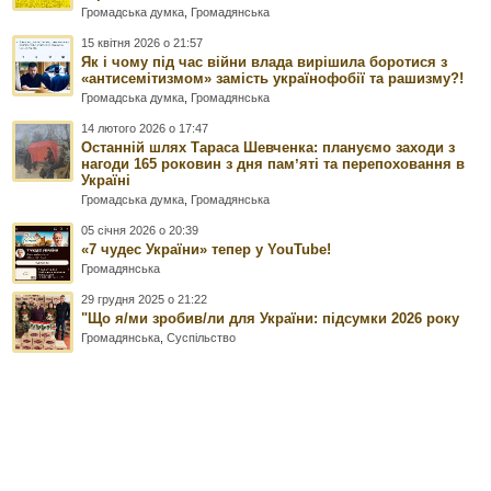
Громадська думка
,
Громадянська
15 квітня 2026 о 21:57
Як і чому під час війни влада вирішила боротися з
«антисемітизмом» замість українофобії та рашизму?!
Громадська думка
,
Громадянська
14 лютого 2026 о 17:47
Останній шлях Тараса Шевченка: плануємо заходи з
нагоди 165 роковин з дня памʼяті та перепоховання в
Україні
Громадська думка
,
Громадянська
05 січня 2026 о 20:39
«7 чудес України» тепер у YouTube!
Громадянська
29 грудня 2025 о 21:22
"Що я/ми зробив/ли для України: підсумки 2026 року
Громадянська
,
Суспільство