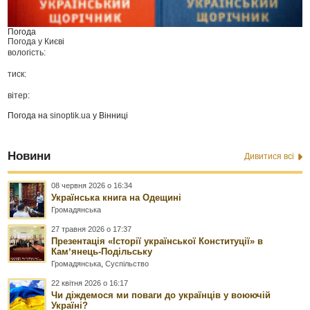
Погода
Погода у
Києві
вологість:
тиск:
вітер:
Погода на
sinoptik.ua
у Вінниці
Новини
Дивитися всі
08 червня 2026 о 16:34
Українська книга на Одещині
Громадянська
27 травня 2026 о 17:37
Презентація «Історії української Конституції» в
Камʼянець-Подільську
Громадянська
,
Суспільство
22 квітня 2026 о 16:17
Чи діждемося ми поваги до українців у воюючій
Україні?