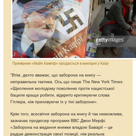
Примірник «Майн Кампф» продається в книгарні у Каїрі
"Втім, дехто вважає, що заборона на книгу —
неправильна тактика. Ось що пише The New York Times:
«Щеплення молодому поколінню проти нацистської
бацили краще робити, відкрито критикуючи слова
Гітлера, ніж приховуючи їх у тіні заборони».
Крім того, всесвітня заборона на книгу й так неможлива,
зазначає продюсер програми BBC Джон Мерфі.
«Заборона на видання книжки владою Баварії – це
радше демонстрація своєї позиції, ніж реальна