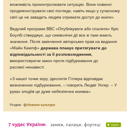
можливість проконтролювати ситуацію. Вони повинні
продемонструвати свої погляди, навіть якщо у сучасному
світі це не завадить людям отримати доступ до книги».
Ведучий програми BBC «Опублікувати або спалити» Кріс
Боулбі cтверджує, що символічні дії все ж таки мають
значення. Після закінчення авторських прав на видання
«Майн Кампф»
держава планує притягувати до
відповідальності за її розповсюдження,
використовуючи закон проти підбурювання до
расової ненависті.
«З нашої точки зору, ідеологія Гітлера відповідає
визначенню підбурювання, – говорить Людвіг Унгер. – У
руках злодіїв це дуже небезпечна книжка».
Розділи:
Новини культури