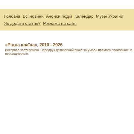
Головна
Всі новини
Анонси подій
Календар
Музеї України
Як додати статтю?
Реклама на сайті
«Рідна країна», 2010 - 2026
Всі права застережені. Передрук дозволений лише за умови прямого посилання на
першоджерело.