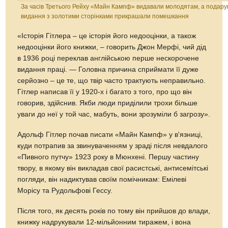
За часів Третього Рейху «Майн Кампф» видавали молодятам, а подару
видання з золотими сторінками прикрашали помешкання
«Історія Гітлера – це історія його недооцінки, а також
недооцінки його книжки, – говорить Джон Мерфі, чий дід
в 1936 році переклав англійською перше нескорочене
видання праці. — Головна причина сприймати її дуже
серйозно – це те, що твір часто трактують неправильно.
Гітлер написав її у 1920-х і багато з того, про що він
говорив, здійснив. Якби люди приділили трохи більше
уваги до неї у той час, мабуть, вони зрозуміли б загрозу».
Адольф Гітлер почав писати «Майн Кампф» у в'язниці,
куди потрапив за звинуваченням у зраді після невдалого
«Пивного путчу» 1923 року в Мюнхені. Першу частину
твору, в якому він викладав свої расистські, антисемітські
погляди, він надиктував своїм помічникам: Емілеві
Морісу та Рудольфові Гессу.
Після того, як десять років по тому він прийшов до влади,
книжку надрукували 12-мільйонним тиражем, і вона