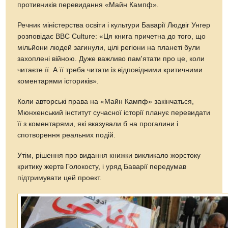
противників перевидання «Майн Кампф».
Речник міністерства освіти і культури Баварії Людвіг Унгер
розповідає BBC Culture: «Ця книга причетна до того, що
мільйони людей загинули, цілі регіони на планеті були
захоплені війною. Дуже важливо пам'ятати про це, коли
читаєте її. А її треба читати із відповідними критичними
коментарями істориків».
Коли авторські права на «Майн Кампф» закінчаться,
Мюнхенський інститут сучасної історії планує перевидати
її з коментарями, які вказували б на прогалини і
спотворення реальних подій.
Утім, рішення про видання книжки викликало жорстоку
критику жертв Голокосту, і уряд Баварії передумав
підтримувати цей проект.