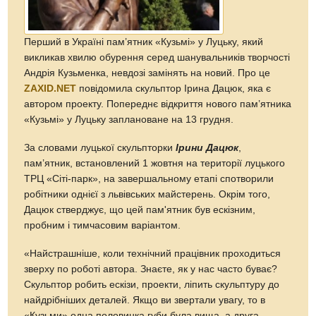
Перший в Україні пам’ятник «Кузьмі» у Луцьку, який
викликав хвилю обурення серед шанувальників творчості
Андрія Кузьменка, невдозі замінять на новий. Про це
ZAXID.NET
повідомила скульптор Ірина Дацюк, яка є
автором проекту. Попереднє відкриття нового пам’ятника
«Кузьмі» у Луцьку заплановане на 13 грудня.
За словами луцької скульпторки
Ірини Дацюк
,
пам’ятник, встановлений 1 жовтня на території луцького
ТРЦ «Сіті-парк», на завершальному етапі спотворили
робітники однієї з львівських майстерень. Окрім того,
Дацюк стверджує, що цей пам'ятник був ескізним,
пробним і тимчасовим варіантом.
«Найстрашніше, коли технічний працівник проходиться
зверху по роботі автора. Знаєте, як у нас часто буває?
Скульптор робить ескізи, проекти, ліпить скульптуру до
найдрібніших деталей. Якщо ви звертали увагу, то в
«Кузьми» одна половинка губи була вища, а друга