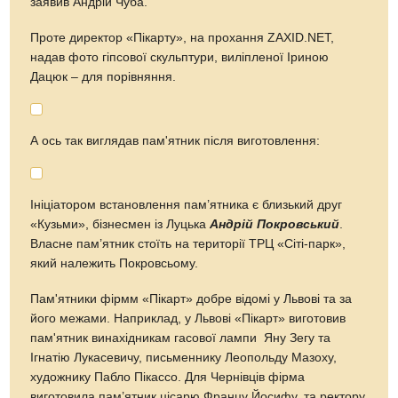
заявив Андрій Чуба.
Проте директор «Пікарту», на прохання ZAXID.NET,
надав фото гіпсової скульптури, виліпленої Іриною
Дацюк – для порівняння.
А ось так виглядав пам'ятник після виготовлення:
Ініціатором встановлення пам’ятника є близький друг
«Кузьми», бізнесмен із Луцька
Андрій Покровський
.
Власне пам’ятник стоїть на території ТРЦ «Сіті-парк»,
який належить Покровсьому.
Пам'ятники фірмм «Пікарт» добре відомі у Львові та за
його межами. Наприклад, у Львові «Пікарт» виготовив
пам'ятник винахідникам гасової лампи Яну Зегу та
Ігнатію Лукасевичу, письменнику Леопольду Мазоху,
художнику Пабло Пікассо. Для Чернівців фірма
виготовила пам’ятник цісарю Францу Йосифу, та ректору