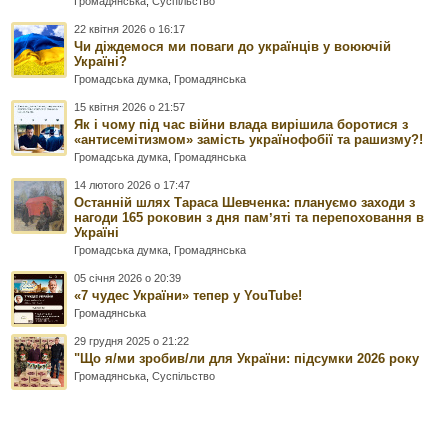
Громадянська
,
Суспільство
22 квітня 2026 о 16:17
Чи діждемося ми поваги до українців у воюючій
Україні?
Громадська думка
,
Громадянська
15 квітня 2026 о 21:57
Як і чому під час війни влада вирішила боротися з
«антисемітизмом» замість українофобії та рашизму?!
Громадська думка
,
Громадянська
14 лютого 2026 о 17:47
Останній шлях Тараса Шевченка: плануємо заходи з
нагоди 165 роковин з дня памʼяті та перепоховання в
Україні
Громадська думка
,
Громадянська
05 січня 2026 о 20:39
«7 чудес України» тепер у YouTube!
Громадянська
29 грудня 2025 о 21:22
"Що я/ми зробив/ли для України: підсумки 2026 року
Громадянська
,
Суспільство