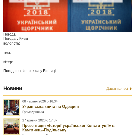
Погода
Погода у
Києві
вологість:
тиск:
вітер:
Погода на
sinoptik.ua
у Вінниці
Новини
Дивитися всі
08 червня 2026 о 16:34
Українська книга на Одещині
Громадянська
27 травня 2026 о 17:37
Презентація «Історії української Конституції» в
Камʼянець-Подільську