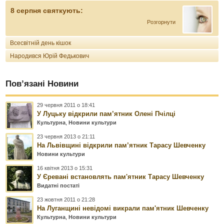
8 серпня святкують:
Розгорнути
Всесвітній день кішок
Народився Юрій Федькович
Пов’язані Новини
29 червня 2011 о 18:41
У Луцьку відкрили пам’ятник Олені Пчілці
Культурна
,
Новини культури
23 червня 2013 о 21:11
На Львівщині відкрили пам’ятник Тарасу Шевченку
Новини культури
16 квітня 2013 о 15:31
У Єревані встановлять пам'ятник Тарасу Шевченку
Видатні постаті
23 жовтня 2011 о 21:28
На Луганщині невідомі викрали пам'ятник Шевченку
Культурна
,
Новини культури