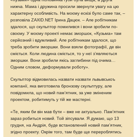
нижча. Мама і дружина просили звернути увагу на цю
характерну особливість. На моєму ескізі було саме так, –
розповіла ZAXID.NET Ірина Дацюк. – Але робітникам
здалося, що скульптор помилився і вони зробили по-
своєму. У моєму проекті немає зморшок, «Кузьма» там
серйозний і вдумливий. Але робітникам здалося, що
треба зробити зморшки. Вони взяли фотографії, де він
сміється. Коли людина сміється, то у неї з’являються
зморшки. Вони зробили якісь заглибини під очима…
Одним словом, деформували роботу».
Скульптор відмовилась назвати назвати львывськоъ
компанії, яка виготовила бронзову скульптуру, але
повідомила, що новий пам’ятник, за уже зміненим
проектом, робитимуть у тій же мастерні.
«Те, яким би він мав бути – вже не актуально. Пам’ятник
зараз робиться новий. Той зіпсували. Я думаю, що 13
грудня, на Андрія, буде встановлений новий пам’ятник,
згідно проекту. Окрім того, там буде ще перероблятись