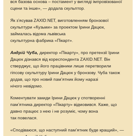
вся базова основа – постамент у вигляді імпровізованої
сцени та інше», — додала скульптор.
Як з’ясував ZAXID.NET, виготовленням бронзової
скульптури «Кузьми» за проектом Ірини Дацюк,
займалась відома львівська
скульптурна фабрика «Пікарт».
Андрій Чуба,
директор «Пікарту», про претензії Ірини
Дацюк дізнався від кореспондента ZAXID.NET. Він
стверджує, що його працівники лише перетворили
гіпсову скульптуру Ірини Дацюк у бронзову. Чуба також
додав, що про новий пам'ятник йому наразі
нічого невідомо.
Коментувати закиди Ірини Дацюк у спотворенні
пам’ятника директор «Пікарту» відмовився. Каже, що
давно працює з нею і не розуміє, чому вона
так повелася.
«Сподіваюся, що наступний пам'ятник буде кращий», —