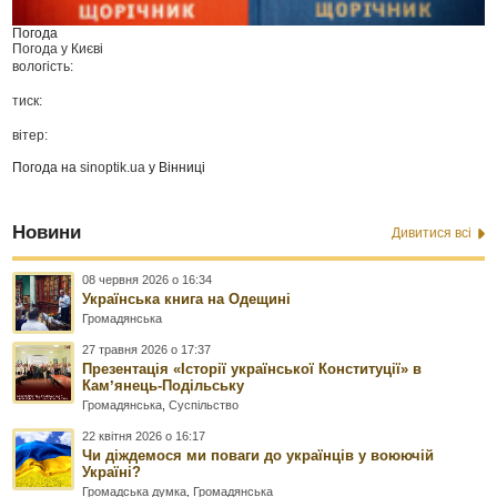
Погода
Погода у
Києві
вологість:
тиск:
вітер:
Погода на
sinoptik.ua
у Вінниці
Новини
Дивитися всі
08 червня 2026 о 16:34
Українська книга на Одещині
Громадянська
27 травня 2026 о 17:37
Презентація «Історії української Конституції» в
Камʼянець-Подільську
Громадянська
,
Суспільство
22 квітня 2026 о 16:17
Чи діждемося ми поваги до українців у воюючій
Україні?
Громадська думка
,
Громадянська