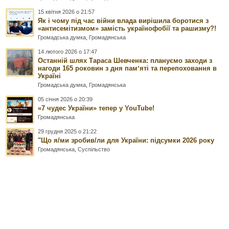
15 квітня 2026 о 21:57
Як і чому під час війни влада вирішила боротися з
«антисемітизмом» замість українофобії та рашизму?!
Громадська думка
,
Громадянська
14 лютого 2026 о 17:47
Останній шлях Тараса Шевченка: плануємо заходи з
нагоди 165 роковин з дня памʼяті та перепоховання в
Україні
Громадська думка
,
Громадянська
05 січня 2026 о 20:39
«7 чудес України» тепер у YouTube!
Громадянська
29 грудня 2025 о 21:22
"Що я/ми зробив/ли для України: підсумки 2026 року
Громадянська
,
Суспільство