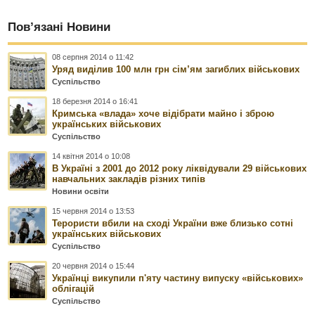
Пов’язані Новини
08 серпня 2014 о 11:42
Уряд виділив 100 млн грн сім’ям загиблих військових
Суспільство
18 березня 2014 о 16:41
Кримська «влада» хоче відібрати майно і зброю
українських військових
Суспільство
14 квітня 2014 о 10:08
В Україні з 2001 до 2012 року ліквідували 29 військових
навчальних закладів різних типів
Новини освіти
15 червня 2014 о 13:53
Терористи вбили на сході України вже близько сотні
українських військових
Суспільство
20 червня 2014 о 15:44
Українці викупили п'яту частину випуску «військових»
облігацій
Суспільство