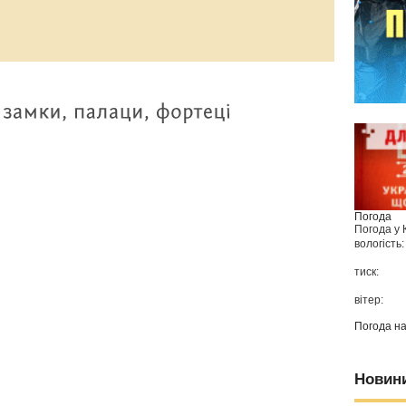
Погода
Погода у
вологість:
тиск:
вітер:
Погода н
Новин