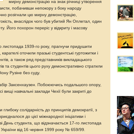
мирну демонстрацію на знак річниці утворення
шисти, побачивши непокору з боку народу
ічно розігнали цю мирну демонстрацію,
окість, внаслідок чого був убитий Ян Оплетал, один
ту. Його похорон переріс у відкриту і масову
о листопада 1939-го року, прагнучи придушити
карателі оточили празькі студентські гуртожитки і
тів, а також ряд представників викладацького
стів та студентів цього руху демонстративно стратили
йону Рузіне без суду.
табір Заксенхаузен. Побоюючись подальшого опору,
і вищі навчальні заклади Чехії були закриті до
и глибоку солідарність до принципів демократії, з
приєдналося до цієї міжнародної ініціативи і
ві День студента, що відзначається 17-го листопада
України від 16 червня 1999 року № 659/99.