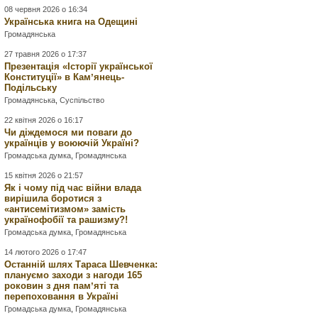
08 червня 2026 о 16:34
Українська книга на Одещині
Громадянська
27 травня 2026 о 17:37
Презентація «Історії української
Конституції» в Камʼянець-
Подільську
Громадянська
,
Суспільство
22 квітня 2026 о 16:17
Чи діждемося ми поваги до
українців у воюючій Україні?
Громадська думка
,
Громадянська
15 квітня 2026 о 21:57
Як і чому під час війни влада
вирішила боротися з
«антисемітизмом» замість
українофобії та рашизму?!
Громадська думка
,
Громадянська
14 лютого 2026 о 17:47
Останній шлях Тараса Шевченка:
плануємо заходи з нагоди 165
роковин з дня памʼяті та
перепоховання в Україні
Громадська думка
,
Громадянська