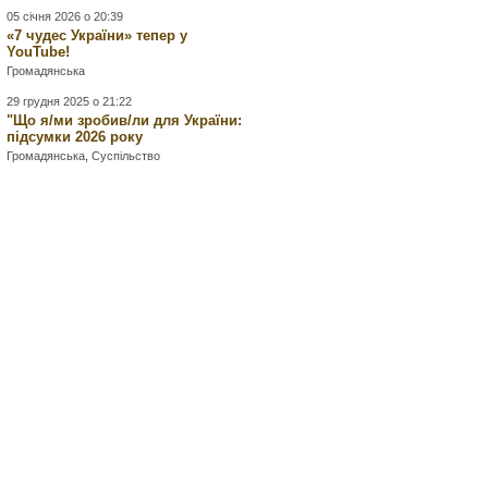
05 січня 2026 о 20:39
«7 чудес України» тепер у
YouTube!
Громадянська
29 грудня 2025 о 21:22
"Що я/ми зробив/ли для України:
підсумки 2026 року
Громадянська
,
Суспільство