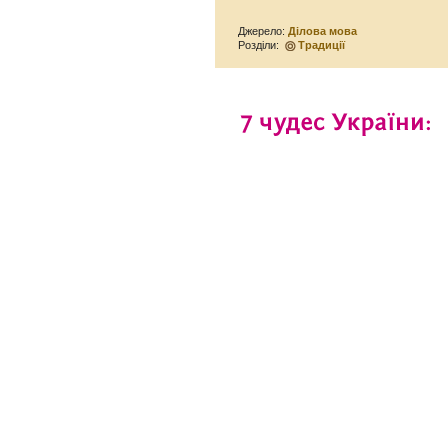
Джерело:
Ділова мова
Розділи:
Традиції