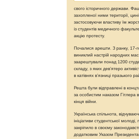
свого історичного держави. Фа
захопленої ними території, цин
застосовуючи властиву їм жорст
із студентів медичного факульте
акцію протесту.
Почалися арешти. З ранку, 17-г
виниклий настрій народних мас, 
заарештували понад 1200 студен
складу, з яких дев’ятеро активі
в катівнях в’язниці празького ра
Решта були відправлені в конц
за особистим наказом Гітлера вс
кінця війни.
Українська спільнота, відчуваюч
ініціативи студентської молоді, 
закріпило в своєму законодавст
додатковим Указом Президента 