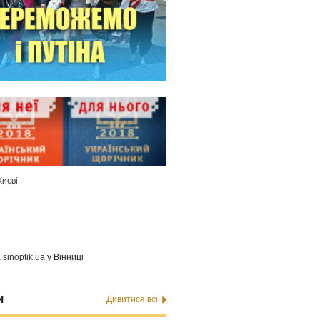
Києві
а
sinoptik.ua
у Вінниці
и
Дивитися всі