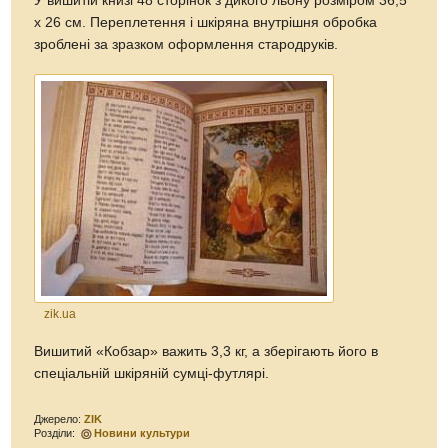
У вишитій книзі 48 сторінок з дикого льону розміром 36,5
х 26 см. Переплетення і шкіряна внутрішня обробка
зроблені за зразком оформлення стародруків.
zik.ua
Вишитий «Кобзар» важить 3,3 кг, а зберігають його в
спеціальній шкіряній сумці-футлярі.
Джерело:
ZIK
Розділи:
Новини культури