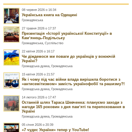
08 червня 2026 о 16:34
Українська книга на Одещині
Громадянська
27 травня 2026 о 17:37
Презентація «Історії української Конституції» в
Камʼянець-Подільську
Громадянська
,
Суспільство
22 квітня 2026 о 16:17
Чи діждемося ми поваги до українців у воюючій
Україні?
Громадська думка
,
Громадянська
15 квітня 2026 о 21:57
Як і чому під час війни влада вирішила боротися з
«антисемітизмом» замість українофобії та рашизму?!
Громадська думка
,
Громадянська
14 лютого 2026 о 17:47
Останній шлях Тараса Шевченка: плануємо заходи з
нагоди 165 роковин з дня памʼяті та перепоховання в
Україні
Громадська думка
,
Громадянська
05 січня 2026 о 20:39
«7 чудес України» тепер у YouTube!