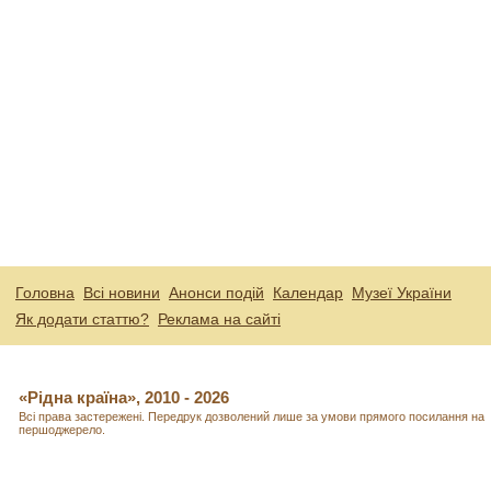
Головна
Всі новини
Анонси подій
Календар
Музеї України
Як додати статтю?
Реклама на сайті
«Рідна країна», 2010 - 2026
Всі права застережені. Передрук дозволений лише за умови прямого посилання на
першоджерело.