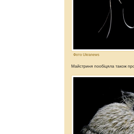
Фото Ukranews
Майстриня пообіцяла також про