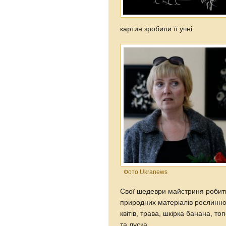
картин зробили її учні.
Фото Ukranews
Свої шедеври майстриня робить 
природних матеріалів рослинно
квітів, трава, шкірка банана, то
та луска.