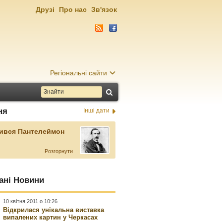
Друзі
Про нас
Зв'язок
Регіональні сайти
ня
Інші дати
ився Пантелеймон
Розгорнути
ані Новини
10 квітня 2011 о 10:26
Відкрилася унікальна виставка
випалених картин у Черкасах