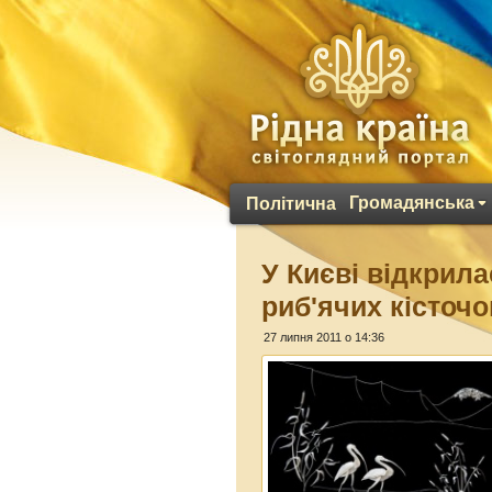
Громадянська
Політична
У Києві відкрила
риб'ячих кісточо
27 липня 2011 о 14:36