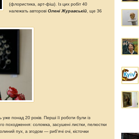
(флористика, арт-фіш). Із цих робіт 40
належать авторові
Олені Журавській
, ще 36
уже понад 20 років. Перші її роботи були із
го походження: соломка, засушені листки, пелюстки
полиний пух, а згодом — риб'ячі очі, кісточки