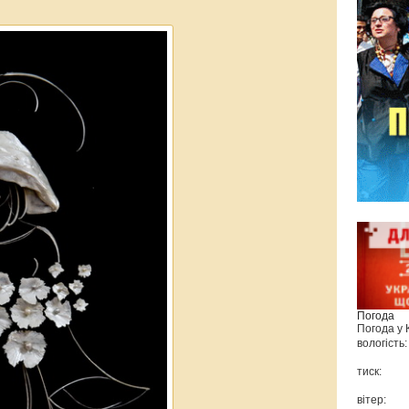
Погода
Погода у
вологість:
тиск:
вітер: