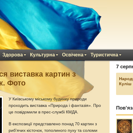
Здорова
Культурна
Освічена
Туристична
7 серп
ся виставка картин з
Народ
к. Фото
Куліш
У Київському міському будинку природи
проходить виставка «Природа і фантазія». Про
Пов’яз
це повідомили в прес-службі КМДА.
В експозиції представлено понад 70 картин з
риб'ячих кісточок, тополиного пуху та соломи