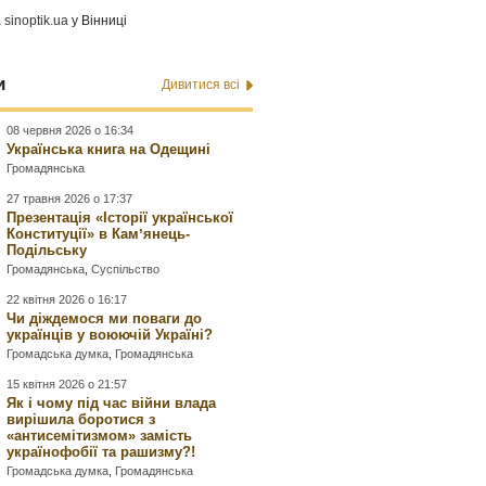
а
sinoptik.ua
у Вінниці
и
Дивитися всі
08 червня 2026 о 16:34
Українська книга на Одещині
Громадянська
27 травня 2026 о 17:37
Презентація «Історії української
Конституції» в Камʼянець-
Подільську
Громадянська
,
Суспільство
22 квітня 2026 о 16:17
Чи діждемося ми поваги до
українців у воюючій Україні?
Громадська думка
,
Громадянська
15 квітня 2026 о 21:57
Як і чому під час війни влада
вирішила боротися з
«антисемітизмом» замість
українофобії та рашизму?!
Громадська думка
,
Громадянська