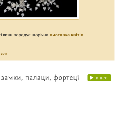
ті киян порадує щорічна
виставка квітів
.
тури