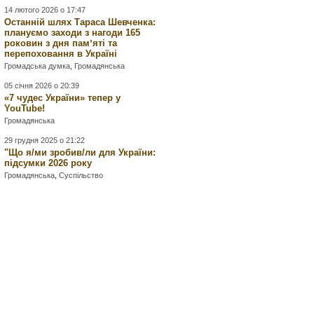
14 лютого 2026 о 17:47
Останній шлях Тараса Шевченка:
плануємо заходи з нагоди 165
роковин з дня памʼяті та
перепоховання в Україні
Громадська думка
,
Громадянська
05 січня 2026 о 20:39
«7 чудес України» тепер у
YouTube!
Громадянська
29 грудня 2025 о 21:22
"Що я/ми зробив/ли для України:
підсумки 2026 року
Громадянська
,
Суспільство