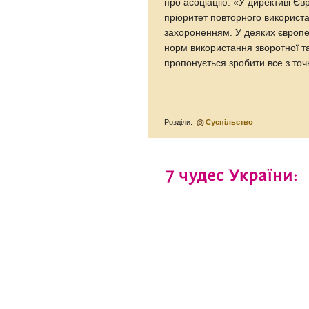
про асоціацію. «У директиві Є
пріоритет повторного використ
захороненням. У деяких європе
норм використання зворотної тар
пропонується зробити все з точ
Розділи:
Суспільство