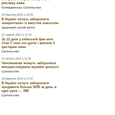
рекламу пива
Громадянська
,
Суспільство
26 березня 2015 о 19:29
В Україні хочуть заборонити
«енергетики» із вмістом алкоголю
Здоровий спосіб життя
21 червня 2012 о 11:18
За 12 днів у київській фан-зоні
з'їли 7 тонн хот-догів і випили 3
цистерни пива
Суспільство
21 лютого 2013 о 11:35
Чиновникам можуть заборонити
використовувати музейні цінності
Суспільство
18 вересня 2014 о 17:57
В Україні хочуть заборонити
продавати більше $200 за день в
одні руки — ЗМІ
Суспільство