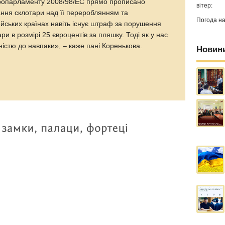
вропарламенту 2008/98/EC прямо прописано
вітер:
ання склотари над її перероблянням та
Погода н
йських країнах навіть існує штраф за порушення
и в розмірі 25 євроцентів за пляшку. Тоді як у нас
ністю до навпаки», – каже пані Коренькова.
Новин