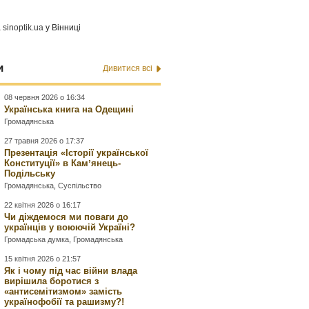
а
sinoptik.ua
у Вінниці
и
Дивитися всі
08 червня 2026 о 16:34
Українська книга на Одещині
Громадянська
27 травня 2026 о 17:37
Презентація «Історії української
Конституції» в Камʼянець-
Подільську
Громадянська
,
Суспільство
22 квітня 2026 о 16:17
Чи діждемося ми поваги до
українців у воюючій Україні?
Громадська думка
,
Громадянська
15 квітня 2026 о 21:57
Як і чому під час війни влада
вирішила боротися з
«антисемітизмом» замість
українофобії та рашизму?!