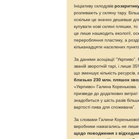
Ініціативу склодувів
розкритику
розливають у скляну тару. Біль
оскільки це значно дешевше дл
купувати нові скляні пляшки, то
це лише нашкодить екології, ос
переробляння пластику, а розді
кільканадцяти населених пункт
За даними асоціації “Укрпиво”, 
званій зворотній тарі, і лише 3
що зменшує кількість ресурсів,
близько 230 млн. пляшок зво
«Укрпиво» Галина Коренькова. 
призведе до додаткових витрат 
знадобиться у шість разів більш
вартості пива для споживача”.
За словами Галини Коренькової,
виробники намагались не лише 
щодо поводження з відхода