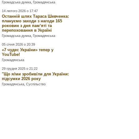
Громадська думка
,
Громадянська
14 лютого 2026 о 17:47
Останній шлях Тараса Шевченка:
плануємо заходи з нагоди 165
роковин з дня памʼяті та
перепоховання в Україні
Громадська думка
,
Громадянська
05 січня 2026 о 20:39
«7 чудес України» тепер у
YouTube!
Громадянська
29 грудня 2025 о 21:22
"Що я/ми зробив/ли для України:
підсумки 2026 року
Громадянська
,
Суспільство