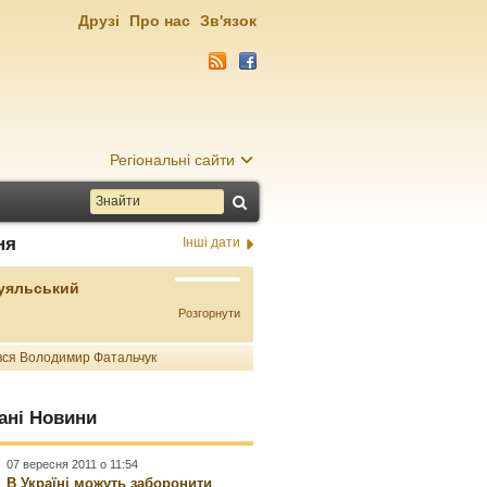
Друзі
Про нас
Зв'язок
Регіональні сайти
ня
Інші дати
Буяльський
Розгорнути
ся Володимир Фатальчук
ані Новини
07 вересня 2011 о 11:54
В Україні можуть заборонити