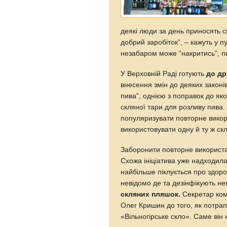
деякі люди за день приносять с
добрий заробіток”, – кажуть у п
незабаром може “накритись”, 
У Верховній Раді готують
до др
внесення змін до деяких законі
пива”, однією з поправок до як
скляної тари для розливу пива.
популяризувати повторне викори
використовувати одну й ту ж скл
Заборонити повторне використа
Схожа ініціатива уже надходила 
найбільше піклується про здоро
невідомо де та дезінфікують н
скляних пляшок.
Секретар комі
Олег Кришин до того, як потра
«Вільногірське скло». Саме він