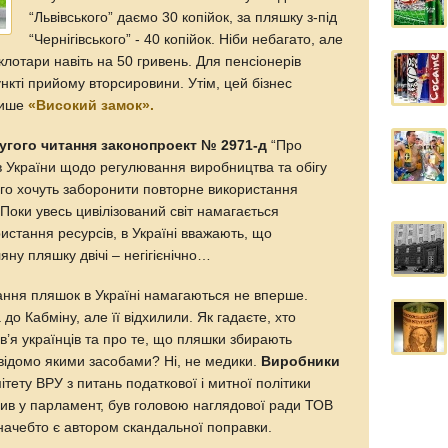
“Львівського” даємо 30 копійок, за пляшку з-під
“Чернігівського” - 40 копійок. Ніби небагато, але
клотари навіть на 50 гривень. Для пенсіонерів
ункті прийому вторсировини. Утім, цей бізнес
пише
«Високий замок».
угого читання законопроект № 2971-д
“Про
в України щодо регулювання виробництва та обігу
ого хочуть заборонити повторне використання
 Поки увесь цивілізований світ намагається
стання ресурсів, в Україні вважають, що
яну пляшку двічі – негігієнічно…
ння пляшок в Україні намагаються не вперше.
до Кабміну, але її відхилили. Як гадаєте, хто
в’я українців та про те, що пляшки збирають
евідомо якими засобами? Ні, не медики.
Виробники
тету ВРУ з питань податкової і митної політики
пив у парламент, був головою наглядової ради ТОВ
 начебто є автором скандальної поправки.