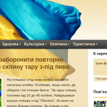
Здорова
Культурна
Освічена
Туристична
6 серп
ь заборонити повторно
Ілля 
 скляну тару з-під пива
Народив
На пляшках з-під пива можна заробити
непогану копійку. Особливо, якщо знати, де
збирати і які пляшки брати. “За одну пляшку
Пов’яз
платимо від 10 до 40 копійок. Найдешевше
коштує пляшка з-під “Оболоні”, бо вони не
хочуть більше платити. За пляшку з-під