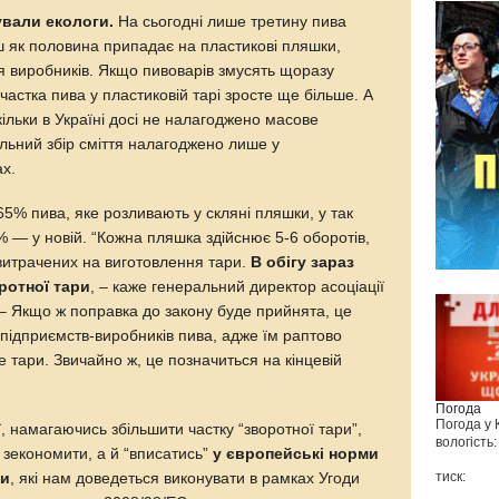
вали екологи.
На сьогодні лише третину пива
ш як половина припадає на пластикові пляшки,
я виробників. Якщо пивоварів змусять щоразу
 частка пива у пластиковій тарі зросте ще більше. А
кільки в Україні досі не налагоджено масове
льний збір сміття налагоджено лише у
ах.
65% пива, яке розливають у скляні пляшки, у так
5% — у новій. “Кожна пляшка здійснює 5-6 оборотів,
 витрачених на виготовлення тари.
В обігу зараз
ротної тари
, – каже генеральний директор асоціації
– Якщо ж поправка до закону буде прийнята, це
підприємств-виробників пива, адже їм раптово
е тари. Звичайно ж, це позначиться на кінцевій
Погода
Погода у
 намагаючись збільшити частку “зворотної тари”,
вологість:
зекономити, а й “вписатись”
у європейські норми
тиск:
ми
, які нам доведеться виконувати в рамках Угоди