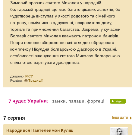
Зимовий празник святого Миколая у народній
болгарській традиції ще має багато цікавих аспектів, бо
чудотворець виступає у якості родового та сімейного
патрону, помічника в одруженні, покровителя дому,
торгівлі та примноження багатства. Зокрема, у сучасній
Болгарії святого Миколая вважають патроном банкірів.
Попри неповне збереження світоглядно-обрядового
комплексу Нікулдня болгарською діаспорою в Україні,
особливості вшанування святого Миколая болгарською
спільнотою варті уваги дослідників.
Джерело:
РІСУ
Розділи:
Традиції
7 серпня
Інші дати
Народився Пантелеймон Куліш