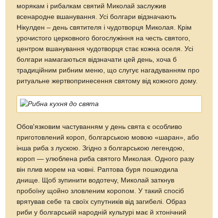
морякам і рибалкам святий Миколай заслужив
всенародне вшанування. Усі болгари відзначають
Нікулден – день святителя і чудотворця Миколая. Крім
урочистого церковного богослужіння на честь святого,
центром вшанування чудотворця стає кожна оселя. Усі
болгари намагаються відзначати цей день, хоча б
традиційним рибним меню, що слугує нагадуванням про
ритуальне жертвопринесення святому від кожного дому.
Обов'язковим частуванням у день свята є особливо
приготовлений короп, болгарською мовою «шаран», або
інша риба з лускою. Згідно з болгарською легендою,
короп — улюблена риба святого Миколая. Одного разу
він плив морем на човні. Раптова буря пошкодила
днище. Щоб зупинити водотечу, Миколай заткнув
пробоїну щойно зловленим коропом. У такий спосіб
врятував себе та своїх супутників від загибелі. Образ
риби у болгарській народній культурі має й хтонічний