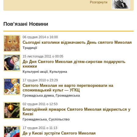
Розгорнути
Пов’язані Новини
06 грудня 2014 о 16:00
Сьогодні католики відзначають День святого Миколая
Традиції
15 листопада 2011 о 00:05
До Дня Святого Миколая дітям-сиротам подарують
книжки
Культурні акції
,
Культурна
17 грудня 2010 о 23:29
Святого Миколая не варто перетворювати на
споживацький культ — УГКЦ
Громадська думка
,
Громадянська
02 грудня 2011 о 12:53
Благодійний ярмарок Святого Миколая відкриється у
Києві
Громадянська
,
Суспільство
17 грудня 2011 о 11:13
Де у Києві зустріти Святого Миколая