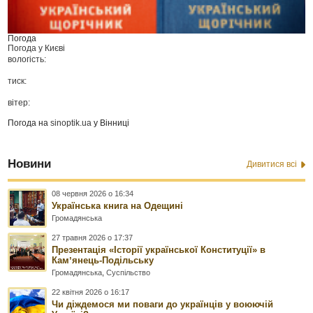
Погода
Погода у
Києві
вологість:
тиск:
вітер:
Погода на
sinoptik.ua
у Вінниці
Новини
Дивитися всі
08 червня 2026 о 16:34
Українська книга на Одещині
Громадянська
27 травня 2026 о 17:37
Презентація «Історії української Конституції» в
Камʼянець-Подільську
Громадянська
,
Суспільство
22 квітня 2026 о 16:17
Чи діждемося ми поваги до українців у воюючій