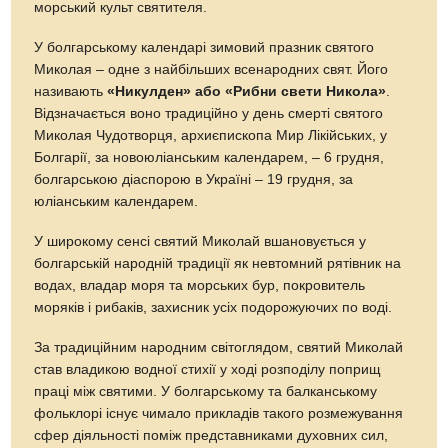
морський культ святителя.
У болгарському календарі зимовий празник святого
Миколая – одне з найбільших всенародних свят. Його
називають
«Никулден» або «Рибни свети Никола»
.
Відзначається воно традиційно у день смерті святого
Миколая Чудотворця, архиєпископа Мир Лікійських, у
Болгарії, за новоюліанським календарем, – 6 грудня,
болгарською діаспорою в Україні – 19 грудня, за
юліанським календарем.
У широкому сенсі святий Миколай вшановується у
болгарській народній традиції як невтомний рятівник на
водах, владар моря та морських бур, покровитель
моряків і рибаків, захисник усіх подорожуючих по воді.
За традиційним народним світоглядом, святий Миколай
став владикою водної стихії у ході розподілу поприщ
праці між святими. У болгарському та балканському
фольклорі існує чимало прикладів такого розмежування
сфер діяльності поміж представниками духовних сил,