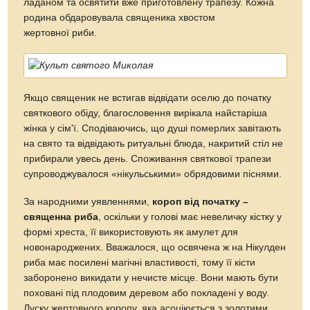
ладаном та освятити вже приготовлену трапезу. Кожна
родина обдаровувала священика хвостом
жертовної риби.
Якщо священик не встигав відвідати оселю до початку
святкового обіду, благословення вирікала найстаріша
жінка у сім'ї. Сподіваючись, що душі померлих завітають
на свято та відвідають ритуальні блюда, накритий стіл не
прибирали увесь день. Споживання святкової трапези
супроводжувалося «нікульськими» обрядовими піснями.
За народними уявленнями,
короп від початку –
священна риба
, оскільки у голові має невеличку кістку у
формі хреста, її використовують як амулет для
новонароджених. Вважалося, що освячена ж на Нікулден
риба має посилені магічні властивості, тому її кісти
заборонено викидати у нечисте місце. Вони мають бути
поховані під плодовим деревом або покладені у воду.
Луску жертовного коропу, яка асоціюється з золотими