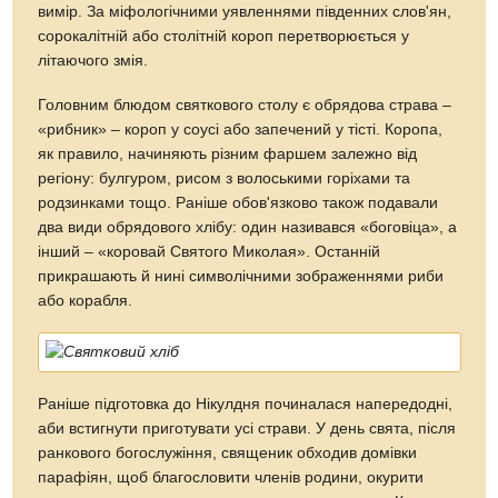
вимір. За міфологічними уявленнями південних слов'ян,
сорокалітній або столітній короп перетворюється у
літаючого змія.
Головним блюдом святкового столу є обрядова страва –
«рибник» – короп у соусі або запечений у тісті. Коропа,
як правило, начиняють різним фаршем залежно від
регіону: булгуром, рисом з волоськими горіхами та
родзинками тощо. Раніше обов'язково також подавали
два види обрядового хлібу: один називався «боговіца», а
інший – «коровай Святого Миколая». Останній
прикрашають й нині символічними зображеннями риби
або корабля.
Раніше підготовка до Нікулдня починалася напередодні,
аби встигнути приготувати усі страви. У день свята, після
ранкового богослужіння, священик обходив домівки
парафіян, щоб благословити членів родини, окурити