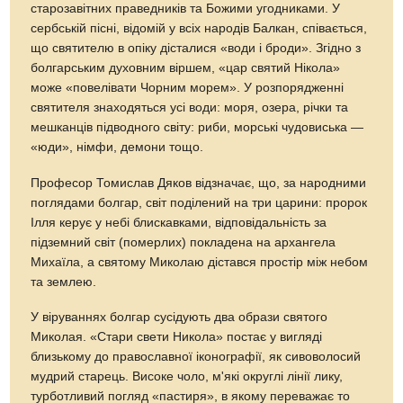
старозавітних праведників та Божими угодниками. У
сербській пісні, відомій у всіх народів Балкан, співається,
що святителю в опіку дісталися «води і броди». Згідно з
болгарським духовним віршем, «цар святий Нікола»
може «повелівати Чорним морем». У розпорядженні
святителя знаходяться усі води: моря, озера, річки та
мешканців підводного світу: риби, морські чудовиська —
«юди», німфи, демони тощо.
Професор Томислав Дяков відзначає, що, за народними
поглядами болгар, світ поділений на три царини: пророк
Ілля керує у небі блискавками, відповідальність за
підземний світ (померлих) покладена на архангела
Михаїла, а святому Миколаю дістався простір між небом
та землею.
У віруваннях болгар сусідують два образи святого
Миколая. «Стари свети Никола» постає у вигляді
близькому до православної іконографії, як сивоволосий
мудрий старець. Високе чоло, м'які округлі лінії лику,
турботливий погляд «пастиря», в якому переважає то