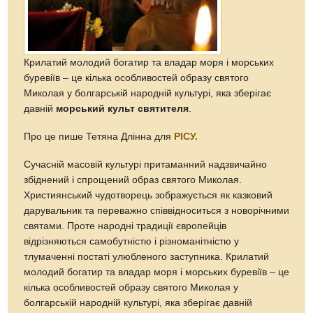
Крилатий молодий богатир та владар моря і морських
буревіїв – це кілька особливостей образу святого
Миколая у болгарській народній культурі, яка зберігає
давній
морський культ святителя
.
Про це пише Тетяна Длінна для
РІСУ.
Сучасній масовій культурі притаманний надзвичайно
збіднений і спрощений образ святого Миколая.
Християнський чудотворець зображується як казковий
дарувальник та переважно співвідноситься з новорічними
святами. Проте народні традиції європейців
відрізняються самобутністю і різноманітністю у
тлумаченні постаті улюбленого заступника. Крилатий
молодий богатир та владар моря і морських буревіїв – це
кілька особливостей образу святого Миколая у
болгарській народній культурі, яка зберігає давній