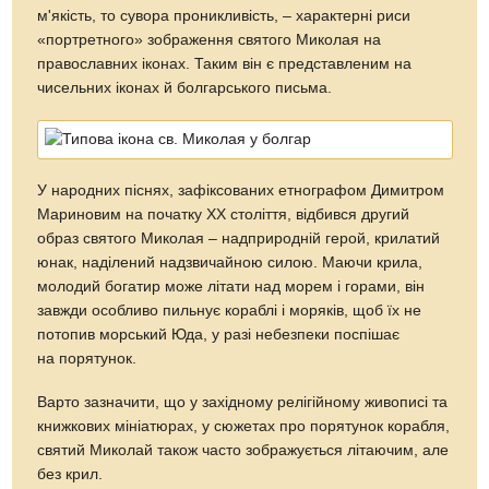
м'якість, то сувора проникливість, – характерні риси
«портретного» зображення святого Миколая на
православних іконах. Таким він є представленим на
чисельних іконах й болгарського письма.
У народних піснях, зафіксованих етнографом Димитром
Мариновим на початку XX століття, відбився другий
образ святого Миколая – надприродній герой, крилатий
юнак, наділений надзвичайною силою. Маючи крила,
молодий богатир може літати над морем і горами, він
завжди особливо пильнує кораблі і моряків, щоб їх не
потопив морський Юда, у разі небезпеки поспішає
на порятунок.
Варто зазначити, що у західному релігійному живописі та
книжкових мініатюрах, у сюжетах про порятунок корабля,
святий Миколай також часто зображується літаючим, але
без крил.