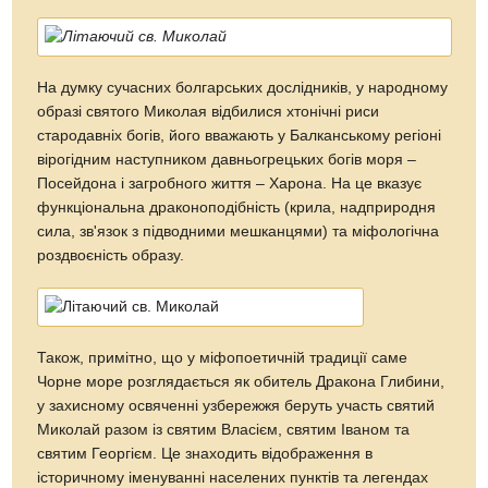
На думку сучасних болгарських дослідників, у народному
образі святого Миколая відбилися хтонічні риси
стародавніх богів, його вважають у Балканському регіоні
вірогідним наступником давньогрецьких богів моря –
Посейдона і загробного життя – Харона. На це вказує
функціональна драконоподібність (крила, надприродня
сила, зв'язок з підводними мешканцями) та міфологічна
роздвоєність образу.
Також, примітно, що у міфопоетичній традиції саме
Чорне море розглядається як обитель Дракона Глибини,
у захисному освяченні узбережжя беруть участь святий
Миколай разом із святим Власієм, святим Іваном та
святим Георгієм. Це знаходить відображення в
історичному іменуванні населених пунктів та легендах