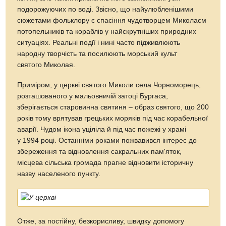
подорожуючих по воді. Звісно, що найулюбленішими
сюжетами фольклору є спасіння чудотворцем Миколаєм
потопельників та кораблів у найскрутніших природних
ситуаціях. Реальні події і нині часто підживлюють
народну творчість та посилюють морський культ
святого Миколая.
Приміром, у церкві святого Миколи села Чорноморець,
розташованого у мальовничій затоці Бургаса,
зберігається старовинна святиня – образ святого, що 200
років тому врятував грецьких моряків під час корабельної
аварії. Чудом ікона уціліла й під час пожежі у храмі
у 1994 році. Останніми роками пожвавився інтерес до
збереження та відновлення сакральних пам'яток,
місцева сільська громада прагне відновити історичну
назву населеного пункту.
Отже, за постійну, безкорисливу, швидку допомогу