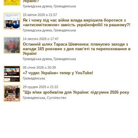
Україні?
Громадська думка
,
Громадянська
15 квітня 2026 о 21:57
Як і чому під час війни влада вирішила боротися з
«антисемітизмом» замість українофобії та рашизму?!
Громадська думка
,
Громадянська
14 лютого 2026 о 17:47
Останній шлях Тараса Шевченка: плануємо заходи з
нагоди 165 роковин з дня памʼяті та перепоховання в
Україні
Громадська думка
,
Громадянська
05 січня 2026 о 20:39
«7 чудес України» тепер у YouTube!
Громадянська
29 грудня 2025 о 21:22
"Що я/ми зробив/ли для України: підсумки 2026 року
Громадянська
,
Суспільство