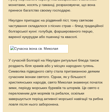
монетами, носять у гаманці, розраховуючи, що вона
принесе багатство своєму господарю.
Нікулден припадає на різдвяний піст, тому святкове
частування складалося з пісних страв – блюд традиційної
болгарської кухні: голубців, фаршированого перцю,
вареної кукурудзи або пшениці та квасолі.
У сучасній Болгарії на Нікулден ритуальні блюда також
роздають біля храмів або у місцях народних гулянь.
Символіка підводного світу стала притаманною деяким
сучасним іконам святого. Однак, як у більшості
християнських народів, свято Миколая знаменує початок
зими, періоду морських буревіїв та штормів. Це свято є
переломним для моряків та рибалок, оскільки
завершується період активної морської навігації та рибна
ловля після нього заборонена.