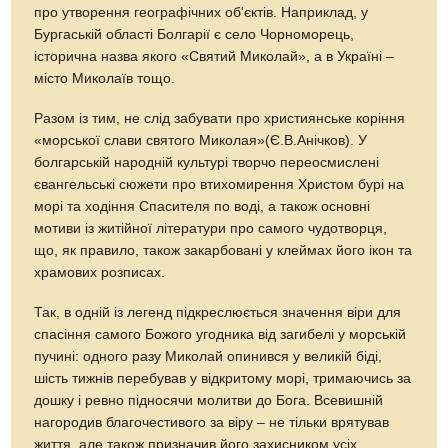
про утворення географічних об'єктів. Наприклад, у
Бургаській області Болгарії є село Чорноморець,
історична назва якого «Святий Миколай», а в Україні –
місто Миколаїв тощо.
Разом із тим, не слід забувати про християнське коріння
«морської слави святого Миколая»(Є.В.Анічков). У
болгарській народній культурі творчо переосмислені
євангельські сюжети про втихомирення Христом бурі на
морі та ходіння Спасителя по воді, а також основні
мотиви із житійної літератури про самого чудотворця,
що, як правило, також закарбовані у клеймах його ікон та
храмових розписах.
Так, в одній із легенд підкреслюється значення віри для
спасіння самого Божого угодника від загибелі у морській
пучині: одного разу Миколай опинився у великій біді,
шість тижнів перебував у відкритому морі, тримаючись за
дошку і ревно підносячи молитви до Бога. Всевишній
нагородив благочестивого за віру – не тільки врятував
життя, але також призначив його захисником усіх