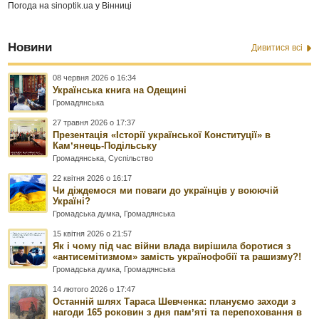
Погода на
sinoptik.ua
у Вінниці
Новини
Дивитися всі
08 червня 2026 о 16:34
Українська книга на Одещині
Громадянська
27 травня 2026 о 17:37
Презентація «Історії української Конституції» в
Камʼянець-Подільську
Громадянська
,
Суспільство
22 квітня 2026 о 16:17
Чи діждемося ми поваги до українців у воюючій
Україні?
Громадська думка
,
Громадянська
15 квітня 2026 о 21:57
Як і чому під час війни влада вирішила боротися з
«антисемітизмом» замість українофобії та рашизму?!
Громадська думка
,
Громадянська
14 лютого 2026 о 17:47
Останній шлях Тараса Шевченка: плануємо заходи з
нагоди 165 роковин з дня памʼяті та перепоховання в