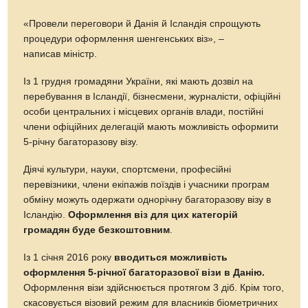
«Провели переговори й Данія й Ісландія спрощують
процедури оформлення шенгенських віз», –
написав міністр.
Із 1 грудня громадяни України, які мають дозвіл на
перебування в Ісландії, бізнесмени, журналісти, офіційні
особи центральних і місцевих органів влади, постійні
члени офіційних делегацій мають можливість оформити
5-річну багаторазову візу.
Діячі культури, науки, спортсмени, професійні
перевізники, члени екіпажів поїздів і учасники програм
обміну можуть одержати однорічну багаторазову візу в
Ісландію.
Оформлення віз для цих категорій
громадян буде безкоштовним
.
Із 1 січня 2016 року
вводиться можливість
оформлення 5-річної багаторазової візи в Данію.
Оформлення візи здійснюється протягом 3 діб. Крім того,
скасовується візовий режим для власників біометричних