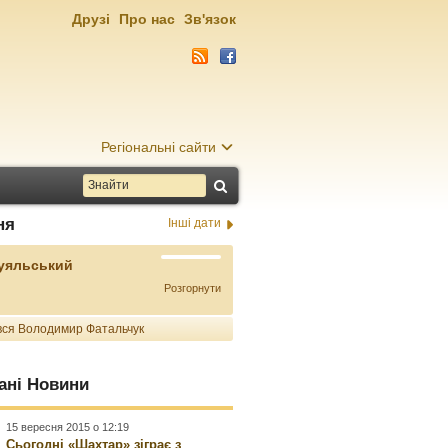
Друзі
Про нас
Зв'язок
Регіональні сайти
ня
Інші дати
Буяльський
Розгорнути
ся Володимир Фатальчук
ані Новини
15 вересня 2015 о 12:19
Сьогодні «Шахтар» зіграє з