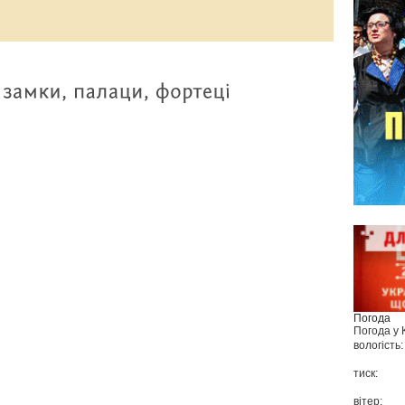
Погода
Погода у
вологість:
тиск:
вітер: