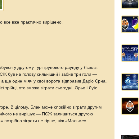
що все вже практично вирішено.
увся у другому турі групового раунду у Львові.
СЖ був на голову сильніший і забив три голи —
 а ще один м'яч у свої ворота відправив Даріо Срна.
ї трійці, хто зможе зіграти сьогодні. Орье і Луїс
.
торе. В цілому, Блан може спокійно зіграти другим
 нічого не вирішує — ПСЖ залишиться другою
 потрібно зіграти не гірше, ніж «Мальме»