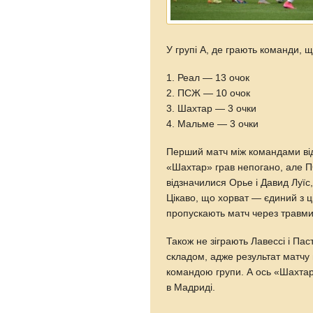
У групі А, де грають команди, 
1. Реал — 13 очок
2. ПСЖ — 10 очок
3. Шахтар — 3 очки
4. Мальме — 3 очки
Перший матч між командами відб
«Шахтар» грав непогано, але П
відзначилися Орье і Давид Луїс,
Цікаво, що хорват — єдиний з ціє
пропускають матч через травми
Також не зіграють Лавессі і Пас
складом, адже результат матчу
командою групи. А ось «Шахтар»
в Мадриді.