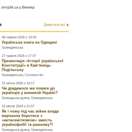
а
sinoptik.ua
у Вінниці
и
Дивитися всі
08 червня 2026 о 16:34
Українська книга на Одещині
Громадянська
27 травня 2026 о 17:37
Презентація «Історії української
Конституції» в Камʼянець-
Подільську
Громадянська
,
Суспільство
22 квітня 2026 о 16:17
Чи діждемося ми поваги до
українців у воюючій Україні?
Громадська думка
,
Громадянська
15 квітня 2026 о 21:57
Як і чому під час війни влада
вирішила боротися з
«антисемітизмом» замість
українофобії та рашизму?!
Громадська думка
,
Громадянська