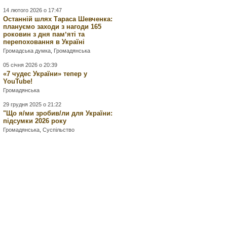
14 лютого 2026 о 17:47
Останній шлях Тараса Шевченка:
плануємо заходи з нагоди 165
роковин з дня памʼяті та
перепоховання в Україні
Громадська думка
,
Громадянська
05 січня 2026 о 20:39
«7 чудес України» тепер у
YouTube!
Громадянська
29 грудня 2025 о 21:22
"Що я/ми зробив/ли для України:
підсумки 2026 року
Громадянська
,
Суспільство