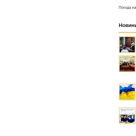
Погода н
Новин