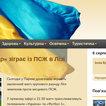
Здорова
Культурна
Освічена
Туристична
6 серп
» зіграє із ПСЖ в Лізі
Ілля 
Народив
Сьогодні у Парижі донеччани зіграють
заключний матч групового раунду Ліги
чемпіонів проти місцевого ПСЖ.
Пов’яз
У прямому ефірі о 21:30 матч транслюватимуть
телеканали «Україна» та «Футбол 1».