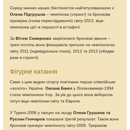
Серед чинних наших біатлоністок найтитулованішою є
Олена Підгрушна
– чемпіонка (спринт) та бронзова
призерка (гонка переслідування) світу-2013, віце-
чемпіонка цієї ж першості в естафеті.
За
Вітою Семеренко
закріпилися бронзові звання –
тричі поспіль вона фінішувала третьою на чемпіонатах
світу 2011 (індивідуальна гонка), 2012 та 2013 (обидва
рази в спринті).
Фігурне катання
Саме з цим видом спорту пов'язане перше олімпійське
«золото» України.
Оксана Баюл
у Ліллехаммері-1994
стала чемпіонкою Ігор. За рік до цього вона виборола
титул віце-чемпіонки світу та Європи.
У Турині-2006 у танцях на льоду
Олена Грушина та
Руслан Гончаров
показали третій результат. Також вони
бронзові призери чемпіонату світу-2005. Триразові