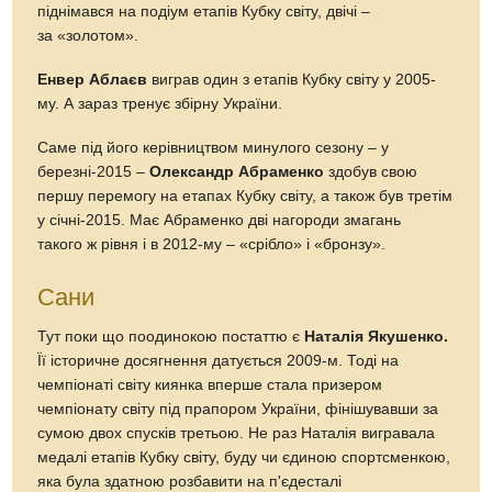
піднімався на подіум етапів Кубку світу, двічі –
за «золотом».
Енвер Аблаєв
виграв один з етапів Кубку світу у 2005-
му. А зараз тренує збірну України.
Саме під його керівництвом минулого сезону – у
березні-2015 –
Олександр Абраменко
здобув свою
першу перемогу на етапах Кубку світу, а також був третім
у січні-2015. Має Абраменко дві нагороди змагань
такого ж рівня і в 2012-му – «срібло» і «бронзу».
Сани
Тут поки що поодинокою постаттю є
Наталія Якушенко.
Її історичне досягнення датується 2009-м. Тоді на
чемпіонаті світу киянка вперше стала призером
чемпіонату світу під прапором України, фінішувавши за
сумою двох спусків третьою. Не раз Наталія вигравала
медалі етапів Кубку світу, буду чи єдиною спортсменкою,
яка була здатною розбавити на п'єдесталі