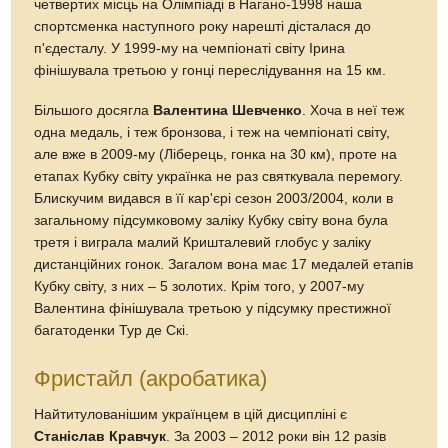
четвертих місць на Олімпіаді в Нагано-1998 наша
спортсменка наступного року нарешті дісталася до
п'єдесталу. У 1999-му на чемпіонаті світу Ірина
фінішувала третьою у гонці переслідування на 15 км.
Більшого досягла
Валентина Шевченко
. Хоча в неї теж
одна медаль, і теж бронзова, і теж на чемпіонаті світу,
але вже в 2009-му (Ліберець, гонка на 30 км), проте на
етапах Кубку світу українка не раз святкувала перемогу.
Блискучим видався в її кар'єрі сезон 2003/2004, коли в
загальному підсумковому заліку Кубку світу вона була
третя і виграла малий Кришталевий глобус у заліку
дистанційних гонок. Загалом вона має 17 медалей етапів
Кубку світу, з них – 5 золотих. Крім того, у 2007-му
Валентина фінішувала третьою у підсумку престижної
багатоденки Тур де Скі.
Фристайл (акробатика)
Найтитулованішим українцем в цій дисципліні є
Станіслав Кравчук
. За 2003 – 2012 роки він 12 разів