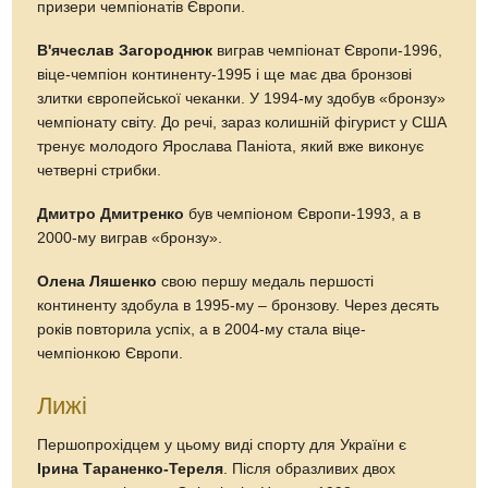
призери чемпіонатів Європи.
В'ячеслав Загороднюк
виграв чемпіонат Європи-1996,
віце-чемпіон континенту-1995 і ще має два бронзові
злитки європейської чеканки. У 1994-му здобув «бронзу»
чемпіонату світу. До речі, зараз колишній фігурист у США
тренує молодого Ярослава Паніота, який вже виконує
четверні стрибки.
Дмитро Дмитренко
був чемпіоном Європи-1993, а в
2000-му виграв «бронзу».
Олена Ляшенко
свою першу медаль першості
континенту здобула в 1995-му – бронзову. Через десять
років повторила успіх, а в 2004-му стала віце-
чемпіонкою Європи.
Лижі
Першопрохідцем у цьому виді спорту для України є
Ірина Тараненко-Тереля
. Після образливих двох