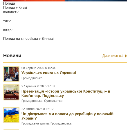
Погода
Погода у
Києві
вологість:
тиск:
вітер:
Погода на
sinoptik.ua
у Вінниці
Новини
Дивитися всі
08 червня 2026 о 16:34
Українська книга на Одещині
Громадянська
27 травня 2026 о 17:37
Презентація «Історії української Конституції» в
Камʼянець-Подільську
Громадянська
,
Суспільство
22 квітня 2026 о 16:17
Чи діждемося ми поваги до українців у воюючій
Україні?
Громадська думка
,
Громадянська