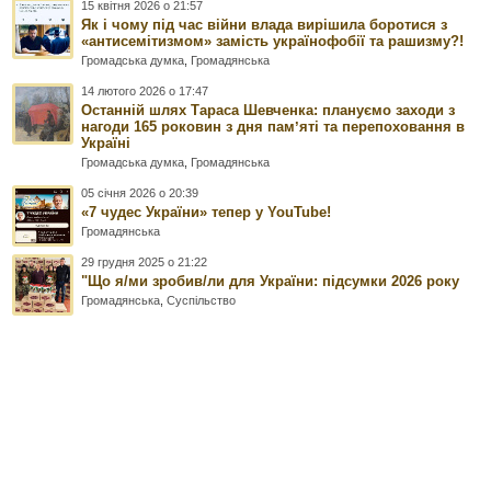
15 квітня 2026 о 21:57
Як і чому під час війни влада вирішила боротися з
«антисемітизмом» замість українофобії та рашизму?!
Громадська думка
,
Громадянська
14 лютого 2026 о 17:47
Останній шлях Тараса Шевченка: плануємо заходи з
нагоди 165 роковин з дня памʼяті та перепоховання в
Україні
Громадська думка
,
Громадянська
05 січня 2026 о 20:39
«7 чудес України» тепер у YouTube!
Громадянська
29 грудня 2025 о 21:22
"Що я/ми зробив/ли для України: підсумки 2026 року
Громадянська
,
Суспільство