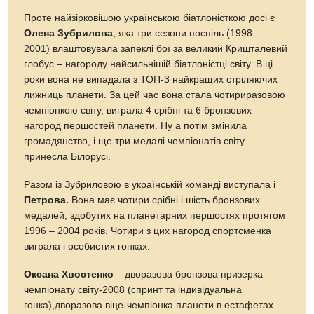
Проте найзірковішою українською біатлоністкою досі є
Олена Зубрилова
, яка три сезони поспіль (1998 —
2001) влаштовувала запеклі бої за великий Кришталевий
глобус – нагороду найсильнішій біатлоністці світу. В ці
роки вона не випадала з ТОП-3 найкращих стріляючих
лижниць планети. За цей час вона стала чотириразовою
чемпіонкою світу, виграла 4 срібні та 6 бронзових
нагород першостей планети. Ну а потім змінила
громадянство, і ще три медалі чемпіонатів світу
принесла Білорусі.
Разом із Зубриловою в українській команді виступала і
Петрова.
Вона має чотири срібні і шість бронзових
медалей, здобутих на планетарних першостях протягом
1996 – 2004 років. Чотири з цих нагород спортсменка
виграла і особистих гонках.
Оксана Хвостенко
– дворазова бронзова призерка
чемпіонату світу-2008 (спринт та індивідуальна
гонка),дворазова віце-чемпіонка планети в естафетах.