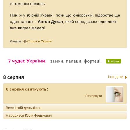
гегемонію німкень.
Нині ж у збірній Україні, поки що юніорській, підростає ще
один талант –
Антон Дукач
, який серед своїх однолітків
вже виграє медалі.
Розділи:
Спорт в Україні
8 серпня
Інші дати
8 серпня святкують:
Розгорнути
Всесвітній день кішок
Народився Юрій Федькович