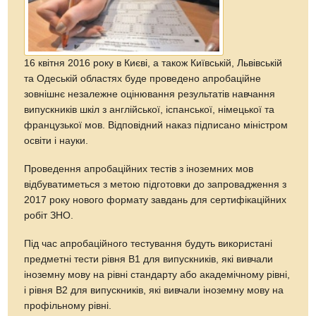
16 квітня 2016 року в Києві, а також Київській, Львівській
та Одеській областях буде проведено апробаційне
зовнішнє незалежне оцінювання результатів навчання
випускників шкіл з англійської, іспанської, німецької та
французької мов. Відповідний наказ підписано міністром
освіти і науки.
Проведення апробаційних тестів з іноземних мов
відбуватиметься з метою підготовки до запровадження з
2017 року нового формату завдань для сертифікаційних
робіт ЗНО.
Під час апробаційного тестування будуть використані
предметні тести рівня B1 для випускників, які вивчали
іноземну мову на рівні стандарту або академічному рівні,
i рівня В2 для випускників, які вивчали іноземну мову на
профільному рівні.