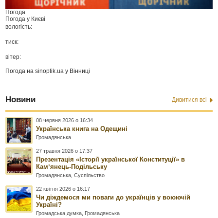
Погода
Погода у
Києві
вологість:
тиск:
вітер:
Погода на
sinoptik.ua
у Вінниці
Новини
Дивитися всі
08 червня 2026 о 16:34
Українська книга на Одещині
Громадянська
27 травня 2026 о 17:37
Презентація «Історії української Конституції» в
Камʼянець-Подільську
Громадянська
,
Суспільство
22 квітня 2026 о 16:17
Чи діждемося ми поваги до українців у воюючій
Україні?
Громадська думка
,
Громадянська