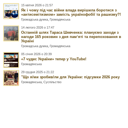
15 квітня 2026 о 21:57
Як і чому під час війни влада вирішила боротися з
«антисемітизмом» замість українофобії та рашизму?!
Громадська думка
,
Громадянська
14 лютого 2026 о 17:47
Останній шлях Тараса Шевченка: плануємо заходи з
нагоди 165 роковин з дня памʼяті та перепоховання в
Україні
Громадська думка
,
Громадянська
05 січня 2026 о 20:39
«7 чудес України» тепер у YouTube!
Громадянська
29 грудня 2025 о 21:22
"Що я/ми зробив/ли для України: підсумки 2026 року
Громадянська
,
Суспільство