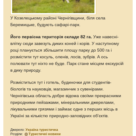
У Козелецькому районі Чернігівщини, біля села
Беремицьке, будують сафарі-парк.
Його первісна територія складе 82 га.
Уже навесні-
влітку сюди завезуть диких коней і корів. У наступному
році планується збільшити площу парку до 500 га і
розмістити тут косуль, оленів, лосів, зубрів. А ось
полювати тут ніхто не буде. Парк стане місцем екскурсій
в дику природу.
Розміститься тут і готель, будиночки для студентів-
біологів та науковців, магазинчик з сувенірами.
Чернігівська область добре відома своїми прекрасними
природними пейзажами, мінеральними джерелами,
лікувальними грязями і займає одне з перших місць в
Україні за кількістю природно-заповідних об'єктів.
Джерело:
Україна туристична
Розділи:
Туристичні новини