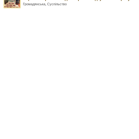
Громадянська
,
Суспільство