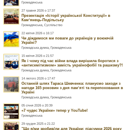
Громадянська
27 травня 2026 о 17:37
Презентація «Історії української Конституції» в
Камʼянець-Подільську
Громадянська
,
Суспільство
22 квітня 2026 о 16:17
Чи діждемося ми поваги до українців у воюючій
Україні?
Громадська думка
,
Громадянська
15 квітня 2026 о 21:57
Як і чому під час війни влада вирішила боротися з
«антисемітизмом» замість українофобії та рашизму?!
Громадська думка
,
Громадянська
14 лютого 2026 о 17:47
Останній шлях Тараса Шевченка: плануємо заходи з
нагоди 165 роковин з дня памʼяті та перепоховання в
Україні
Громадська думка
,
Громадянська
05 січня 2026 о 20:39
«7 чудес України» тепер у YouTube!
Громадянська
29 грудня 2025 о 21:22
"Що я/ми зробив/ли для України: підсумки 2026 року