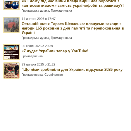
Як і чому під час війни влада вирішила боротися з
«антисемітизмом» замість українофобії та рашизму?!
Громадська думка
,
Громадянська
14 лютого 2026 о 17:47
Останній шлях Тараса Шевченка: плануємо заходи з
нагоди 165 роковин з дня памʼяті та перепоховання в
Україні
Громадська думка
,
Громадянська
05 січня 2026 о 20:39
«7 чудес України» тепер у YouTube!
Громадянська
29 грудня 2025 о 21:22
"Що я/ми зробив/ли для України: підсумки 2026 року
Громадянська
,
Суспільство