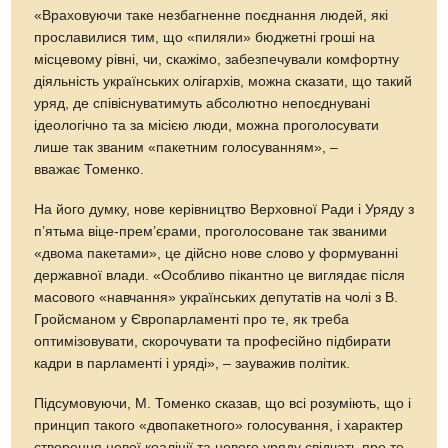
«Враховуючи таке незбагненне поєднання людей, які
прославилися тим, що «пиляли» бюджетні гроші на
місцевому рівні, чи, скажімо, забезпечували комфортну
діяльність українських олігархів, можна сказати, що такий
уряд, де співіснуватимуть абсолютно непоєднувані
ідеологічно та за місією люди, можна проголосувати
лише так званим «пакетним голосуванням», –
вважає Томенко.
На його думку, нове керівництво Верховної Ради і Уряду з
п’ятьма віце-прем’єрами, проголосоване так званими
«двома пакетами», це дійсно нове слово у формуванні
державної влади. «Особливо пікантно це виглядає після
масового «навчання» українських депутатів на чолі з В.
Гройсманом у Європарламенті про те, як треба
оптимізовувати, скорочувати та професійно підбирати
кадри в парламенті і уряді», – зауважив політик.
Підсумовуючи, М. Томенко сказав, що всі розуміють, що і
принцип такого «двопакетного» голосування, і характер
створення нової коаліції та нового уряду свідчать про те,