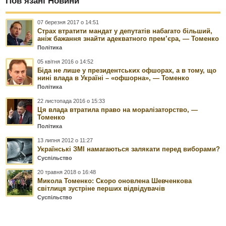
Пов’язані Новини
07 березня 2017 о 14:51
Страх втратити мандат у депутатів набагато більший,
аніж бажання знайти адекватного прем’єра, — Томенко
Політика
05 квітня 2016 о 14:52
Біда не лише у президентських офшорах, а в тому, що
нині влада в Україні – «офшорна», — Томенко
Політика
22 листопада 2016 о 15:33
Ця влада втратила право на моралізаторство, —
Томенко
Політика
13 липня 2012 о 11:27
Українські ЗМІ намагаються залякати перед виборами?
Суспільство
20 травня 2018 о 16:48
Микола Томенко: Скоро оновлена Шевченкова
світлиця зустріне перших відвідувачів
Суспільство