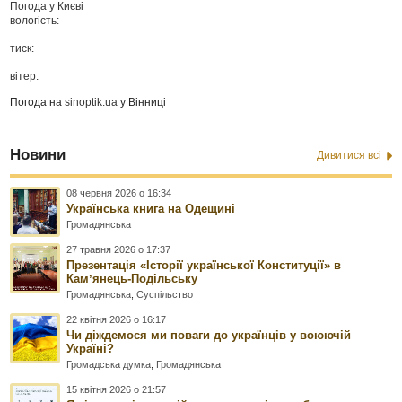
Погода у
Києві
вологість:
тиск:
вітер:
Погода на
sinoptik.ua
у Вінниці
Новини
Дивитися всі
08 червня 2026 о 16:34
Українська книга на Одещині
Громадянська
27 травня 2026 о 17:37
Презентація «Історії української Конституції» в
Камʼянець-Подільську
Громадянська
,
Суспільство
22 квітня 2026 о 16:17
Чи діждемося ми поваги до українців у воюючій
Україні?
Громадська думка
,
Громадянська
15 квітня 2026 о 21:57