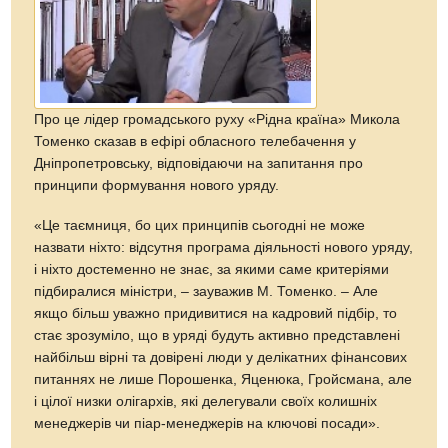
Про це лідер громадського руху «Рідна країна» Микола
Томенко сказав в ефірі обласного телебачення у
Дніпропетровську, відповідаючи на запитання про
принципи формування нового уряду.
«Це таємниця, бо цих принципів сьогодні не може
назвати ніхто: відсутня програма діяльності нового уряду,
і ніхто достеменно не знає, за якими саме критеріями
підбиралися міністри, – зауважив М. Томенко. – Але
якщо більш уважно придивитися на кадровий підбір, то
стає зрозуміло, що в уряді будуть активно представлені
найбільш вірні та довірені люди у делікатних фінансових
питаннях не лише Порошенка, Яценюка, Гройсмана, але
і цілої низки олігархів, які делегували своїх колишніх
менеджерів чи піар-менеджерів на ключові посади».