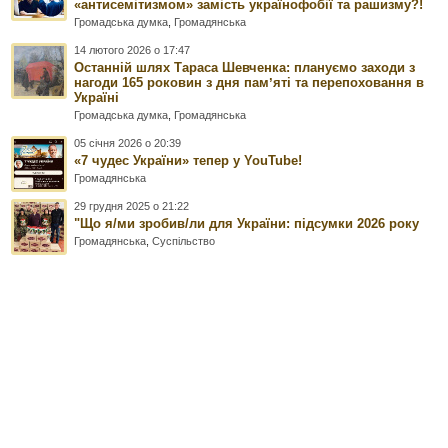
«антисемітизмом» замість українофобії та рашизму?!
Громадська думка
,
Громадянська
14 лютого 2026 о 17:47
Останній шлях Тараса Шевченка: плануємо заходи з
нагоди 165 роковин з дня памʼяті та перепоховання в
Україні
Громадська думка
,
Громадянська
05 січня 2026 о 20:39
«7 чудес України» тепер у YouTube!
Громадянська
29 грудня 2025 о 21:22
"Що я/ми зробив/ли для України: підсумки 2026 року
Громадянська
,
Суспільство