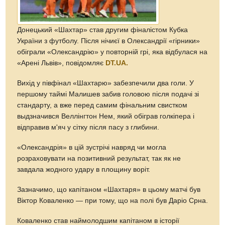
Донецький «Шахтар» став другим фіналістом Кубка
України з футболу. Після нічиєї в Олександрії «гірники»
обіграли «Олександрію» у повторній грі, яка відбулася на
«Арені Львів», повідомляє
DT.UA.
Вихід у півфінал «Шахтарю» забезпечили два голи. У
першому таймі Малишев забив головою після подачі зі
стандарту, а вже перед самим фінальним свистком
выдзначився Веллінгтон Нем, який обіграв голкіпера і
відправив м'яч у сітку після пасу з глибини.
«Олександрія» в цій зустрічі навряд чи могла
розраховувати на позитивний результат, так як не
завдала жодного удару в площину воріт.
Зазначимо, що капітаном «Шахтаря» в цьому матчі був
Віктор Коваленко — при тому, що на полі був Даріо Срна.
Коваленко став наймолодшим капітаном в історії