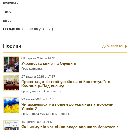
вологість:
тиск:
вітер:
Погода на
sinoptik.ua
у Вінниці
Новини
Дивитися всі
08 червня 2026 о 16:34
Українська книга на Одещині
Громадянська
27 травня 2026 о 17:37
Презентація «Історії української Конституції» в
Камʼянець-Подільську
Громадянська
,
Суспільство
22 квітня 2026 о 16:17
Чи діждемося ми поваги до українців у воюючій
Україні?
Громадська думка
,
Громадянська
15 квітня 2026 о 21:57
Як і чому під час війни влада вирішила боротися з