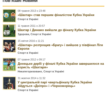
Пов’язані Новини
08 травня 2013 о 23:48
«Шахтар» став першим фіналістом Кубка України
Спорт в Україні
11 травня 2011 о 20:57
Шахтар і Динамо вийшли до фіналу Кубка України
Здорова
,
Спорт в Україні
15 квітня 2016 о 11:21
«Шахтар» розтрощив «Брагу» і вийшов у півфінал Ліги
Європи
Спорт в Україні
07 травня 2012 о 09:17
Донецьке дербі у фіналі Кубка України завершилося на
користь «Шахтаря»
Некатегоризовано
,
Спорт в Україні
31 жовтня 2014 о 11:32
У центральній парі чвертьфіналу Кубка України
зійдуться «Дніпро» і «Чорноморець»
Спорт в Україні