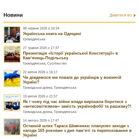
Новини
Дивитися всі
08 червня 2026 о 16:34
Українська книга на Одещині
Громадянська
27 травня 2026 о 17:37
Презентація «Історії української Конституції» в
Камʼянець-Подільську
Громадянська
,
Суспільство
22 квітня 2026 о 16:17
Чи діждемося ми поваги до українців у воюючій
Україні?
Громадська думка
,
Громадянська
15 квітня 2026 о 21:57
Як і чому під час війни влада вирішила боротися з
«антисемітизмом» замість українофобії та рашизму?!
Громадська думка
,
Громадянська
14 лютого 2026 о 17:47
Останній шлях Тараса Шевченка: плануємо заходи з
нагоди 165 роковин з дня памʼяті та перепоховання в
Україні