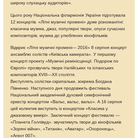
широку слухацьку аудиторію».
Цього року Національна філармонія України підготувала
12 концертів. «Літні музичні промені» дуже різноманітні:
класична музика, джаз, популярні твори, опуси сучасних
композиторів, музика до улюблених кінофільмів.
Відкриє «Літні музичні промені— 2016» 8 серпня концерт
ансамблю солістів «Київська камерата». У першому
концерті проекту «Музичні ремінісценції. Подорож по
Європі» прозвучать твори італійських та іспанських
композиторів XVIII—XX століття.
Виступлять солістки-скрипальки, зокрема Бог­дана
Півненко. Наступного дня продовжить фестиваль
Національний академічний духовий симфонічний
оркестр концертом «Вальс, вальс, вальс». А 16 серпня
цей колектив виступить із концертом «Класика у
джазовому вимірі». Заключний концерт фестивалю —
«Планета Голлівуд»: звучатимуть твори до кінофільмів
«Зоряні війни», «Титанік», «Аватар», «Охоронець»,
«Агент 007».