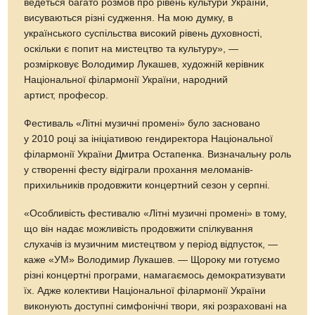
ведеться багато розмов про рівень культури України,
висуваються різні судження. На мою думку, в
українського суспільства високий рівень духовності,
оскільки є попит на мистецтво та культуру», —
розмірковує Володимир Лукашев, художній керівник
Національної філармонії України, народний
артист, професор.
Фестиваль «Літні музичні промені» було засновано
у 2010 році за ініціативою гендиректора Національної
філармонії України Дмитра Остапенка. Визначальну роль
у створенні фесту відіграли прохання меломанів-
прихильників продовжити концертний сезон у серпні.
«Особливість фестивалю «Літні музичні промені» в тому,
що він надає можливість продовжити спілкування
слухачів із музичним мистецтвом у період відпусток, —
каже «УМ» Володимир Лукашев. — Щороку ми готуємо
різні концертні програми, намагаємось демократизувати
їх. Адже колективи Національної філармонії України
виконують доступні симфонічні твори, які розраховані на