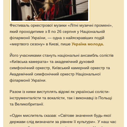
Фестиваль оркестрової музики «Літні музичні промені»,
який проходитиме з 8 по 26 серпня у Національній
філармонії України, — одна з найяскравіших подій
«мертвого сезону» в Києві, пише
Україна молода.
Його учасниками стануть національні ансамбль солістів
«Київська камерата» та академічний духовий
симфонічний оркестр, Київський камерний оркестр та
Академічний симфонічний оркестр Національної
філармонії України.
Разом із ними виступлять відомі як українські солісти-
інструменталісти та вокалісти, так і виконавці із Польщі
та Великобританії.
«Один мислитель сказав: «Світове значення будь-якої
держави слід визначати за рівнем її культури». У наш час