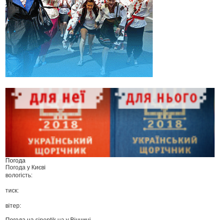
Погода
Погода у
Києві
вологість:
тиск:
вітер:
Погода на
sinoptik.ua
у Вінниці