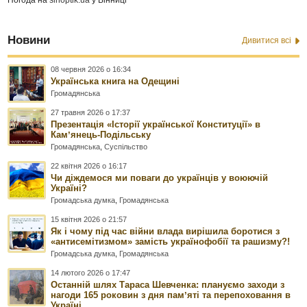
Новини
Дивитися всі
08 червня 2026 о 16:34
Українська книга на Одещині
Громадянська
27 травня 2026 о 17:37
Презентація «Історії української Конституції» в
Камʼянець-Подільську
Громадянська
,
Суспільство
22 квітня 2026 о 16:17
Чи діждемося ми поваги до українців у воюючій
Україні?
Громадська думка
,
Громадянська
15 квітня 2026 о 21:57
Як і чому під час війни влада вирішила боротися з
«антисемітизмом» замість українофобії та рашизму?!
Громадська думка
,
Громадянська
14 лютого 2026 о 17:47
Останній шлях Тараса Шевченка: плануємо заходи з
нагоди 165 роковин з дня памʼяті та перепоховання в
Україні