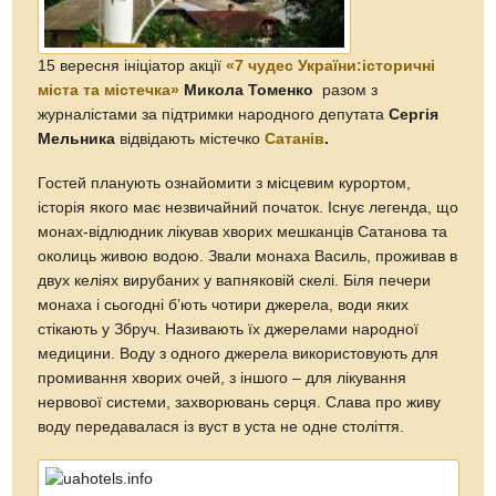
15 вересня ініціатор акції
«7 чудес України:історичні
міста та містечка»
Микола Томенко
разом з
журналістами за підтримки народного депутата
Сергія
Мельника
відвідають містечко
Сатанів
.
Гостей планують ознайомити з місцевим курортом,
історія якого має незвичайний початок. Існує легенда, що
монах-відлюдник лікував хворих мешканців Сатанова та
околиць живою водою. Звали монаха Василь, проживав в
двух келіях вирубаних у вапняковій скелі. Біля печери
монаха і сьогодні б’ють чотири джерела, води яких
стікають у Збруч. Називають їх джерелами народної
медицини. Воду з одного джерела використовують для
промивання хворих очей, з іншого – для лікування
нервової системи, захворювань серця. Слава про живу
воду передавалася із вуст в уста не одне століття.