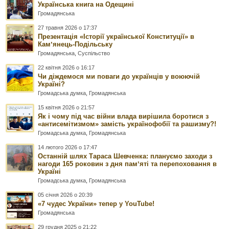
Українська книга на Одещині
Громадянська
27 травня 2026 о 17:37
Презентація «Історії української Конституції» в
Камʼянець-Подільську
Громадянська
,
Суспільство
22 квітня 2026 о 16:17
Чи діждемося ми поваги до українців у воюючій
Україні?
Громадська думка
,
Громадянська
15 квітня 2026 о 21:57
Як і чому під час війни влада вирішила боротися з
«антисемітизмом» замість українофобії та рашизму?!
Громадська думка
,
Громадянська
14 лютого 2026 о 17:47
Останній шлях Тараса Шевченка: плануємо заходи з
нагоди 165 роковин з дня памʼяті та перепоховання в
Україні
Громадська думка
,
Громадянська
05 січня 2026 о 20:39
«7 чудес України» тепер у YouTube!
Громадянська
29 грудня 2025 о 21:22