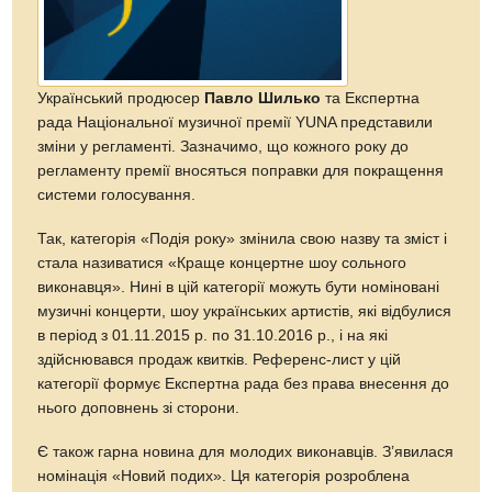
Український продюсер
Павло Шилько
та Експертна
рада Національної музичної премії YUNA представили
зміни у регламенті. Зазначимо, що кожного року до
регламенту премії вносяться поправки для покращення
системи голосування.
Так, категорія «Подія року» змінила свою назву та зміст і
стала називатися «Краще концертне шоу сольного
виконавця». Нині в цій категорії можуть бути номіновані
музичні концерти, шоу українських артистів, які відбулися
в період з 01.11.2015 р. по 31.10.2016 р., і на які
здійснювався продаж квитків. Референс-лист у цій
категорії формує Експертна рада без права внесення до
нього доповнень зі сторони.
Є також гарна новина для молодих виконавців. З’явилася
номінація «Новий подих». Ця категорія розроблена