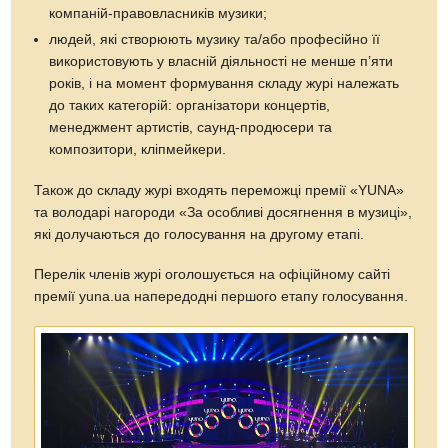
компаній-правовласників музики;
людей, які створюють музику та/або професійно її
використовують у власній діяльності не менше п’яти
років, і на момент формування складу журі належать
до таких категорій: організатори концертів,
менеджмент артистів, саунд-продюсери та
композитори, кліпмейкери.
Також до складу журі входять переможці премії «YUNA»
та володарі нагороди «За особливі досягнення в музиці»,
які долучаються до голосування на другому етапі.
Перелік членів журі оголошується на офіційному сайті
премії yuna.ua напередодні першого етапу голосування.