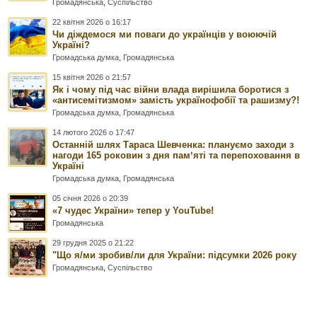
Громадянська
,
Суспільство
22 квітня 2026 о 16:17
Чи діждемося ми поваги до українців у воюючій
Україні?
Громадська думка
,
Громадянська
15 квітня 2026 о 21:57
Як і чому під час війни влада вирішила боротися з
«антисемітизмом» замість українофобії та рашизму?!
Громадська думка
,
Громадянська
14 лютого 2026 о 17:47
Останній шлях Тараса Шевченка: плануємо заходи з
нагоди 165 роковин з дня памʼяті та перепоховання в
Україні
Громадська думка
,
Громадянська
05 січня 2026 о 20:39
«7 чудес України» тепер у YouTube!
Громадянська
29 грудня 2025 о 21:22
"Що я/ми зробив/ли для України: підсумки 2026 року
Громадянська
,
Суспільство