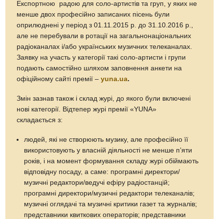
Експортною радою для соло-артистів та груп, у яких не
менше двох професійно записаних пісень були
оприлюднені у період з 01.11.2015 р. до 31.10.2016 р.,
але не перебували в ротації на загальнонаціональних
радіоканалах і/або українських музичних телеканалах.
Заявку на участь у категорії такі соло-артисти і групи
подають самостійно шляхом заповнення анкети на
офіційному сайті премії –
yuna.ua
.
Змін зазнав також і склад журі, до якого були включені
нові категорії. Відтепер журі премії «YUNA»
складається з:
людей, які не створюють музику, але професійно її
використовують у власній діяльності не менше п’яти
років, і на момент формування складу журі обіймають
відповідну посаду, а саме: програмні директори/
музичні редактори/ведучі ефіру радіостанцій;
програмні директори/музичні редактори телеканалів;
музичні оглядачі та музичні критики газет та журналів;
представники квиткових операторів; представники