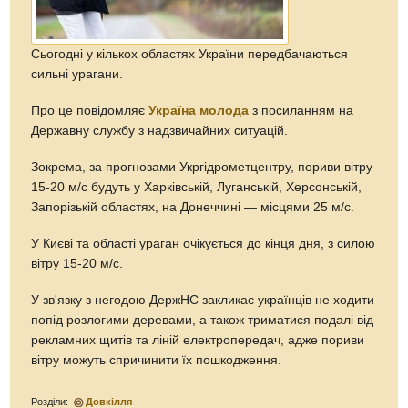
Сьогодні у кількох областях України передбачаються
сильні урагани.
Про це повідомляє
Україна молода
з посиланням на
Державну службу з надзвичайних ситуацій.
Зокрема, за прогнозами Укргідрометцентру, пориви вітру
15-20 м/с будуть у Харківській, Луганській, Херсонській,
Запорізькій областях, на Донеччині — місцями 25 м/с.
У Києві та області ураган очікується до кінця дня, з силою
вітру 15-20 м/с.
У зв'язку з негодою ДержНС закликає українців не ходити
попід розлогими деревами, а також триматися подалі від
рекламних щитів та ліній електропередач, адже пориви
вітру можуть спричинити їх пошкодження.
Розділи:
Довкілля