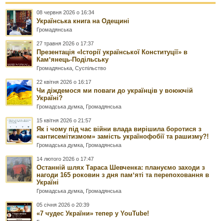
08 червня 2026 о 16:34
Українська книга на Одещині
Громадянська
27 травня 2026 о 17:37
Презентація «Історії української Конституції» в
Камʼянець-Подільську
Громадянська
,
Суспільство
22 квітня 2026 о 16:17
Чи діждемося ми поваги до українців у воюючій
Україні?
Громадська думка
,
Громадянська
15 квітня 2026 о 21:57
Як і чому під час війни влада вирішила боротися з
«антисемітизмом» замість українофобії та рашизму?!
Громадська думка
,
Громадянська
14 лютого 2026 о 17:47
Останній шлях Тараса Шевченка: плануємо заходи з
нагоди 165 роковин з дня памʼяті та перепоховання в
Україні
Громадська думка
,
Громадянська
05 січня 2026 о 20:39
«7 чудес України» тепер у YouTube!