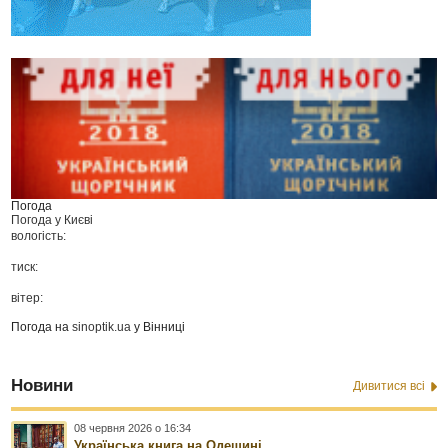
Погода
Погода у
Києві
вологість:
тиск:
вітер:
Погода на
sinoptik.ua
у Вінниці
Новини
Дивитися всі
08 червня 2026 о 16:34
Українська книга на Одещині