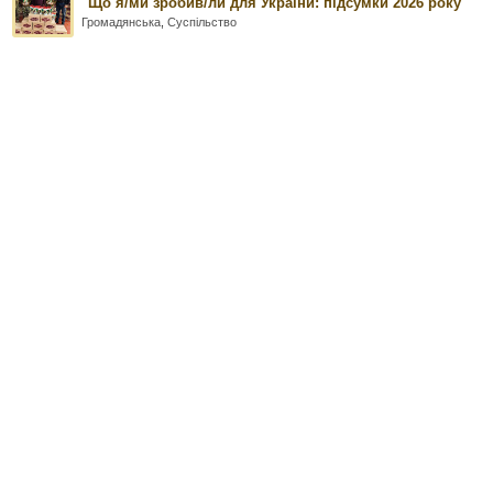
"Що я/ми зробив/ли для України: підсумки 2026 року
Громадянська
,
Суспільство