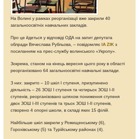
На Волині у рамках реорганізації вже закрили 40
загальноосвітніх навчальних закладів.
Про це йдеться у відповіді ОДА на запит депутата
облради Вячеслава Рубльова, – повідомляє
IA ZIK
з
посиланням на прес-службу волинського «Укропу».
Зокрема, станом на кінець вересня цього року в області
реорганізовано 64 загальноосвітні навчальні заклади.
З них: закрито – 10 шкіл І ступеня, призупинено
діяльність – 26 ЗОШ І ступеня та чотирьох ЗОШ І-ІІ
ступенів, реорганізовано шляхом пониження ступеня
двох ЗОШ І-ІІІ ступенів та трьох ЗОШ І-ІІ ступенів,
створено 4 опорні школи, в складі яких 15 філій.
Найбільше шкіл закрили у Рожищенському (6),
Горохівському (5) та Турійському районах (4).