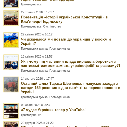
Громадянська
27 травня 2026 о 17:37
Презентація «Історії української Конституції» в
Камʼянець-Подільську
Громадянська
,
Суспільство
22 квітня 2026 о 16:17
Чи діждемося ми поваги до українців у воюючій
Україні?
Громадська думка
,
Громадянська
15 квітня 2026 о 21:57
Як і чому під час війни влада вирішила боротися з
«антисемітизмом» замість українофобії та рашизму?!
Громадська думка
,
Громадянська
14 лютого 2026 о 17:47
Останній шлях Тараса Шевченка: плануємо заходи з
нагоди 165 роковин з дня памʼяті та перепоховання в
Україні
Громадська думка
,
Громадянська
05 січня 2026 о 20:39
«7 чудес України» тепер у YouTube!
Громадянська
29 грудня 2025 о 21:22