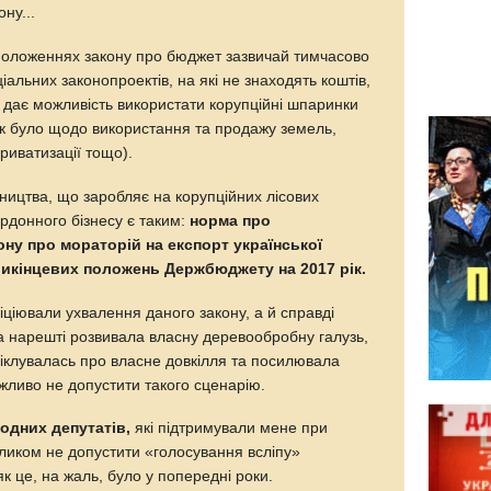
ну...
 положеннях закону про бюджет зазвичай тимчасово
іальних законопроектів, на які не знаходять коштів,
о дає можливість використати корупційні шпаринки
ак було щодо використання та продажу земель,
иватизації тощо).
ництва, що заробляє на корупційних лісових
ордонного бізнесу є таким:
норма про
ону про мораторій на експорт української
рикінцевих положень Держбюджету на 2017 рік.
ніціювали ухвалення даного закону, а й справді
а нарешті розвивала власну деревообробну галузь,
піклувалась про власне довкілля та посилювала
жливо не допустити такого сценарію.
одних депутатів,
які підтримували мене при
акликом не допустити «голосування всліпу»
к це, на жаль, було у попередні роки.