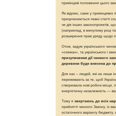
прикінцеві положення цього зако
Як відомо, саме у прикінцевих
призупиняються певні статті соц
чи дія інших законопроектів, щ
(наприклад, в минулому році т
розширення прав уряду щодо пр
Отож, задум українського чинов
«схемах», та українського і зак
призупинення дії чинного зак
деревини буде внесена до п
Для нас – людей, які не лише і
переживають за те, щоб Україн
створювала нові робочі місця, 
енергетичну незалежність — ва
Тому я
звертаюсь до всіх нар
прийнятті чинного Закону, із з
остаточного варіанту бюджету, я