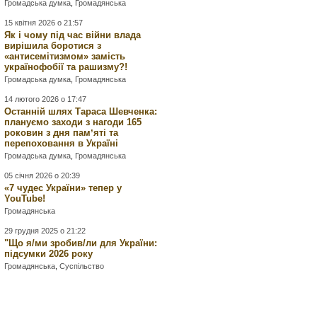
Громадська думка
,
Громадянська
15 квітня 2026 о 21:57
Як і чому під час війни влада
вирішила боротися з
«антисемітизмом» замість
українофобії та рашизму?!
Громадська думка
,
Громадянська
14 лютого 2026 о 17:47
Останній шлях Тараса Шевченка:
плануємо заходи з нагоди 165
роковин з дня памʼяті та
перепоховання в Україні
Громадська думка
,
Громадянська
05 січня 2026 о 20:39
«7 чудес України» тепер у
YouTube!
Громадянська
29 грудня 2025 о 21:22
"Що я/ми зробив/ли для України:
підсумки 2026 року
Громадянська
,
Суспільство