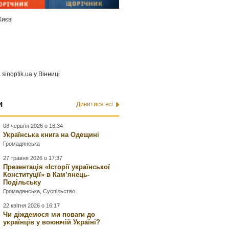
Києві
а
sinoptik.ua
у Вінниці
и
Дивитися всі
08 червня 2026 о 16:34
Українська книга на Одещині
Громадянська
27 травня 2026 о 17:37
Презентація «Історії української
Конституції» в Камʼянець-
Подільську
Громадянська
,
Суспільство
22 квітня 2026 о 16:17
Чи діждемося ми поваги до
українців у воюючій Україні?