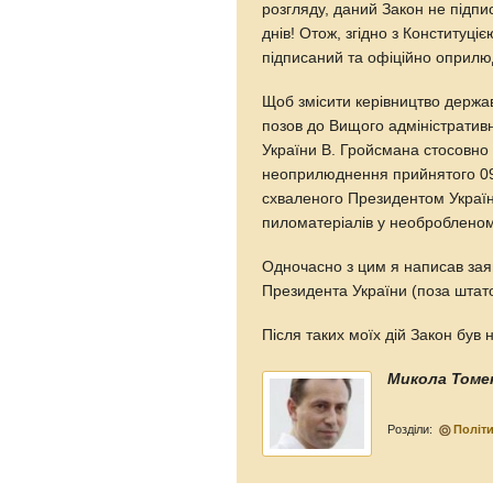
розгляду, даний Закон не підпи
днів! Отож, згідно з Конституці
підписаний та офіційно оприл
Щоб змісити керівництво держав
позов до Вищого адміністратив
України В. Гройсмана стосовно
неоприлюднення прийнятого 09
схваленого Президентом Україн
пиломатеріалів у необробленом
Одночасно з цим я написав зая
Президента України (поза штат
Після таких моїх дій Закон був
Микола Томе
Розділи:
Політ