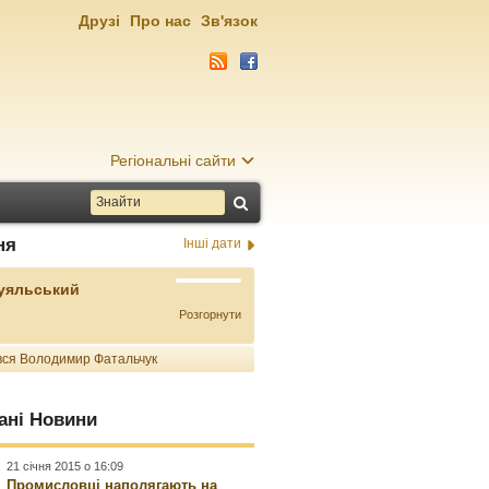
Друзі
Про нас
Зв'язок
Регіональні сайти
ня
Інші дати
Буяльський
Розгорнути
ся Володимир Фатальчук
ані Новини
21 січня 2015 о 16:09
Промисловці наполягають на