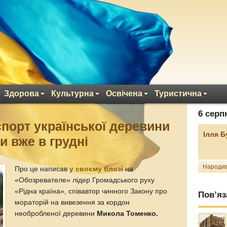
Здорова
Культурна
Освічена
Туристична
6 серп
спорт української деревини
Ілля 
и вже в грудні
Народив
Про це написав
у своєму блозі
на
«Обозревателе» лідер Громадського руху
«Рідна країна», співавтор чинного Закону про
Пов’яз
мораторій на вивезення за кордон
необробленої деревини
Микола Томенко.