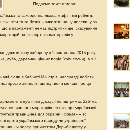
Подаємо текст автора:
раїнська та закордонна лісова мафія, які роблять
їнські ліси та за безцінь вивозити нашу деревину за
, що в парламенті немає підтримки ідеї скасування
мораторій на експорт лісоматеріалів у
ає десятирічну заборону з 1 листопада 2015 року
ка, дуба, деревини цінних порід (крім сосни), а з 1
аші люди в Кабінеті Міністрів, насправді лобісти
 лісі просто змінили тактику: вони менше про це
парламент в публічній дискусії не підтримає 226-ма
сування чинного мораторію на експорт української
тується традиційна для України «схема» – всі
ені проти українського народу чи української
станню ніч перед прийняттям Держбюджету у