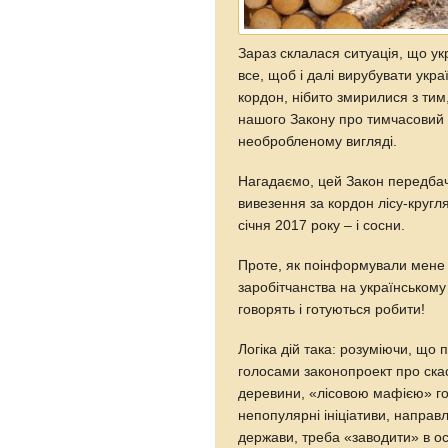
Зараз склалася ситуація, що ук
все, щоб і далі вирубувати укра
кордон, нібито змирилися з тим
нашого Закону про тимчасовий 
необробленому вигляді.
Нагадаємо, цей Закон передбач
вивезення за кордон лісу-кругля
січня 2017 року – і сосни.
Проте, як поінформували мене н
заробітчанства на українському
говорять і готуються робити!
Логіка дій така: розуміючи, що 
голосами законопроект про ска
деревини, «лісовою мафією» го
непопулярні ініціативи, направл
держави, треба «заводити» в о