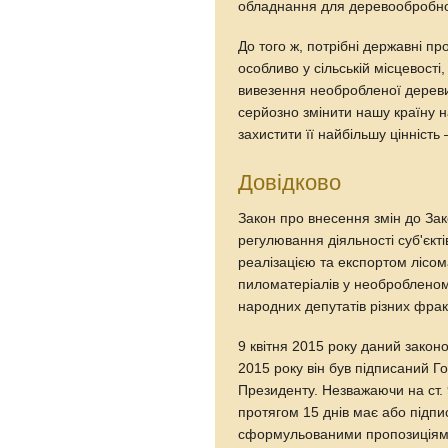
обладнання для деревообробної
До того ж, потрібні державні 
особливо у сільській місцевост
вивезення необробленої дереви
серйозно змінити нашу країну на
захистити її найбільшу цінність 
Довідково
Закон про внесення змін до За
регулювання діяльності суб'єкті
реалізацією та експортом лісом
пиломатеріалів у необробленом
народних депутатів різних фрак
9 квітня 2015 року даний зако
2015 року він був підписаний Г
Президенту. Незважаючи на ст. 
протягом 15 днів має або підпи
сформульованими пропозиціями