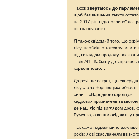
Також
звертаюсь до парламе
щоб без вивчення тексту остат
на 2017 рік, підготовленої до т
не голосувався.
Я також свідомий того, що окрі
лісу, необхідно також зупинити
під виглядом продажу так звани
– від АП і Кабміну до «правиль
кордоні тощо…
До речі, не секрет, що своєрід
лісу стала Чернівецька область.
сили – «Народного фронту» — п
кадрових призначень за квотою
де наш ліс під виглядом дров,
Румунію, а кошти осідають у пр
Так само надзвичайно важливо 
років: як зі скасуванням ввізно