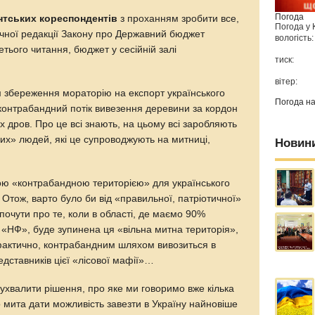
Погода
нтських кореспондентів
з проханням зробити все,
Погода у
очної редакції Закону про Державний бюджет
вологість:
ретього читання, бюджет у сесійній залі
тиск:
вітер:
м збереження мораторію на експорт українського
Погода н
 контрабандний потік вивезення деревини за кордон
х дров. Про це всі знають, на цьому всі заробляють
них» людей, які це супроводжують на митниці,
Новин
ною «контрабандною територією» для українського
 Отож, варто було би від «правильної, патріотичної»
очути про те, коли в області, де маємо 90%
 «НФ», буде зупинена ця «вільна митна територія»,
 фактично, контрабандним шляхом вивозиться в
едставників цієї «лісової мафії»…
ухвалити рішення, про яке ми говоримо вже кілька
го мита дати можливість завезти в Україну найновіше