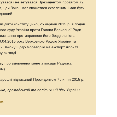
сувався і не ветувався Президентом протягом 72
єю, цей Закон мав вважатися схваленим і мав бути
юднений.
и діяти конституційно, 25 червня 2015 р. я подав
ного суду України проти Голови Верховної Ради
 визнання протиправною його бездіяльність
.04.2015 року Верховною Радою України та
и Закону щодо мораторію на експорт лісо- та
у вигляді.
ву про звільнення мене з посади Радника
ом).
 нарешті підписаний Президентом 7 липня 2015 р.
нко,
громадський та політичний діяч України
ика