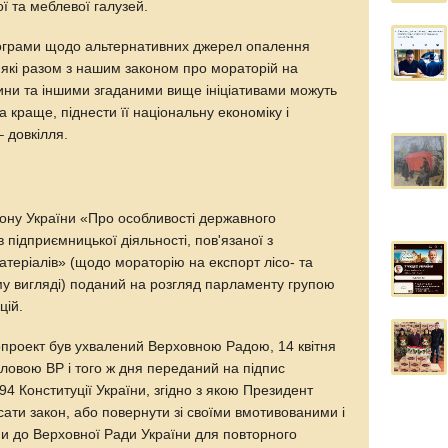
 та меблевої галузей.
програми щодо альтернативних джерел опалення
і, які разом з нашим законом про мораторій на
ни та іншими згаданими вище ініціативами можуть
 краще, піднести її національну економіку і
– довкілля.
кону України «Про особливості державного
в підприємницької діяльності, пов'язаної з
атеріалів» (щодо мораторію на експорт лісо- та
у вигляді) поданий на розгляд парламенту групою
цій.
нопроект був ухвалений Верховною Радою, 14 квітня
оловою ВР і того ж дня переданий на підпис
94 Конституції України, згідно з якою Президент
сати закон, або повернути зі своїми вмотивованими і
 до Верховної Ради України для повторного