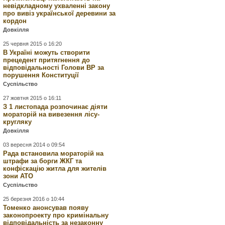
невідкладному ухваленні закону
про вивіз української деревини за
кордон
Довкілля
25 червня 2015 о 16:20
В Україні можуть створити
прецедент притягнення до
відповідальності Голови ВР за
порушення Конституції
Суспільство
27 жовтня 2015 о 16:11
З 1 листопада розпочинає діяти
мораторій на вивезення лісу-
кругляку
Довкілля
03 вересня 2014 о 09:54
Рада встановила мораторій на
штрафи за борги ЖКГ та
конфіскацію житла для жителів
зони АТО
Суспільство
25 березня 2016 о 10:44
Томенко анонсував появу
законопроекту про кримінальну
відповідальність за незаконну