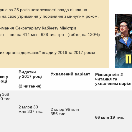
е за 25 років незалежності влада пішла на
 на своє утримання у порівнянні з минулим роком.
имання Секретаріату Кабінету Міністрів
н..., що на 414 млн. 628 тис. грн. (тобто, на 130%)
их органів державної влади у 2016 та 2017 роках
Видатки
Ухвалений варіант
Різниця між 2
у 2017 році
ки у
читання та
році
ухваленим варіа
(2 читання)
д 368
0 тис.
2 млрд 30
2 млрд 96 млн
млн 337 тис.
356 тис.
66 млн 19 тис.
Погода
Погода у
вологість: