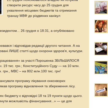
створити ресурс часу до 25 грудня для
ухвалення місцевих бюджетів та отримання
траншу МВФ до різдвяних канікул
зидентом... 26 грудня о 18:31, а опубліковано
ювався і відповідав редакції другого читання. А на
овані ЛИШЕ статті щодо охорони здоровʼя, культури.
оопрацювання» за участі Порошенка ЗБІЛЬШИЛОСЯ
19 тис. грн.; Конституційного Суду — на 10 млн.
. грн., МВС – на 802 млн.100 тис. грн!
ансувати програму лікування онкохворих
мав програму відновлення та збереження лісу.
ях бюджету є відповідні 18 та 19 пункти щодо цього.
лянути
можливість фінансування
...» — це для