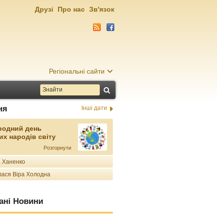
Друзі
Про нас
Зв'язок
Регіональні сайти
ня
Інші дати
родний день
их народів світу
Розгорнути
 Ханенко
ася Віра Холодна
ані Новини