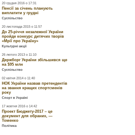
20 грудня 2016 о 17:31
Пенсії за січень планують
виплатити у грудні
Суспільство
20 листопада 2015 о 11:57
До 25-річчя незалежної України
пройде конкурс дитячих творів
«Мрії про Україну»
Культурні акції
26 лютого 2013 о 11:10
Держборг України збільшився ще
на $95 млн
Суспільство
02 квітня 2014 о 11:40
НОК України назвав претендентів
на звання кращих спортсменів
року
Спорт в Україні
17 жовтня 2016 о 14:42
Проект Бюджету-2017 – це
документ для обраних, —
Томенко
Політика