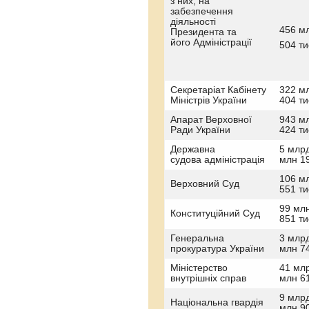
з них, на
забезпечення
діяльності
456 м
Президента та
його Адміністрації
504 ти
Секретаріат Кабінету
322 м
Міністрів України
404 ти
Апарат Верховної
943 м
Ради України
424 ти
Державна
5 млр
судова адміністрація
млн 19
106 м
Верховний Суд
551 ти
99 мл
Конституційний Суд
851 ти
Генеральна
3 млр
прокуратура України
млн 74
Міністерство
41 мл
внутрішніх справ
млн 61
9 млр
Національна гвардія
млн 90