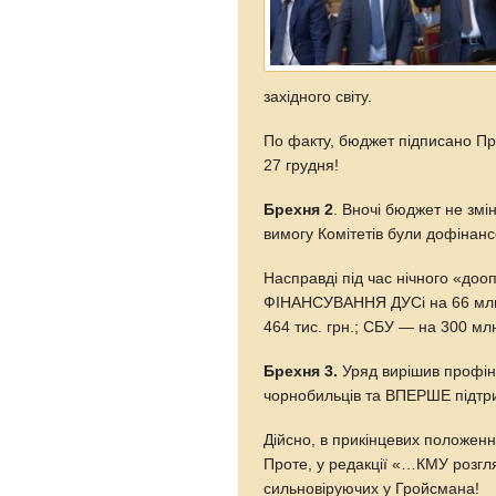
західного світу.
По факту, бюджет підписано Пре
27 грудня!
Брехня 2
. Вночі бюджет не змін
вимогу Комітетів були дофінанс
Насправді під час нічного «д
ФІНАНСУВАННЯ ДУСі на 66 млн. 
464 тис. грн.; СБУ — на 300 млн
Брехня 3.
Уряд вирішив профін
чорнобильців та ВПЕРШЕ підтри
Дійсно, в прикінцевих положенн
Проте, у редакції «…КМУ розг
сильновіруючих у Гройсмана!