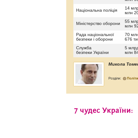
14 мл
Національна поліція
млн 20
55 мл
Міністерство оборони
млн 92
Рада національної
70 мл
безпеки і оборони
676 ти
Служба
5 млр
безпеки України
млн 84
Микола Томе
Розділи:
Політ