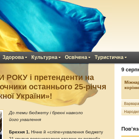
Здорова
Культурна
Освічена
Туристична
9 серп
РОКУ і претенденти на
Міжна
очники останнього 25-річчя
корінн
ної України»!
Варвара
Народил
До теми бюджету і брехні навколо
його ухвалення
Пов’яз
Брехня 1.
Нічне й «сліпе»ухвалення бюджету
21 грудня пояснювалося владою як потреба