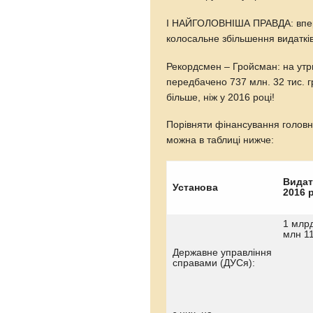
І НАЙГОЛОВНІША ПРАВДА: вперш
колосальне збільшення видатків
Рекордсмен – Гройсман: на утр
передбачено 737 млн. 32 тис. гр
більше, ніж у 2016 році!
Порівняти фінансування головн
можна в таблиці нижче:
Видат
Установа
2016 
1 млр
млн 11
Державне управління
справами (ДУСя):