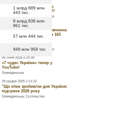
вирішила боротися з
«антисемітизмом» замість
1 млрд 889 млн
українофобії та рашизму?!
443 тис.
Громадська думка
,
Громадянська
8 млрд 838 млн
14 лютого 2026 о 17:47
861 тис.
Останній шлях Тараса Шевченка:
плануємо заходи з нагоди 165
57 млн 444 тис.
роковин з дня памʼяті та
перепоховання в Україні
Громадська думка
,
Громадянська
949 млн 958 тис
05 січня 2026 о 20:39
«7 чудес України» тепер у
YouTube!
Громадянська
29 грудня 2025 о 21:22
"Що я/ми зробив/ли для України:
підсумки 2026 року
Громадянська
,
Суспільство