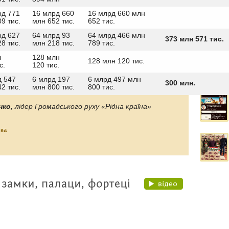
рд 771
16 млрд 660
16 млрд 660 млн
9 тис.
млн 652 тис.
652 тис.
рд 627
64 млрд 93
64 млрд 466 млн
373 млн 571 тис.
8 тис.
млн 218 тис.
789 тис.
н
128 млн
128 млн 120 тис.
с.
120 тис.
д 547
6 млрд 197
6 млрд 497 млн
300 млн.
2 тис.
млн 800 тис.
800 тис.
нко,
лідер Громадського руху «Рідна країна»
ика