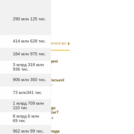
290 млн 125 тис.
а
sinoptik.ua
у Вінниці
414 млн 628 тис.
и
Дивитися всі
184 млн 975 тис.
08 червня 2026 о 16:34
Українська книга на Одещині
3 млрд 318 млн
Громадянська
936 тис.
27 травня 2026 о 17:37
906 млн 350 тис
.
Презентація «Історії української
Конституції» в Камʼянець-
Подільську
73 млн341 тис.
Громадянська
,
Суспільство
22 квітня 2026 о 16:17
1 млрд 709 млн
Чи діждемося ми поваги до
110 тис
українців у воюючій Україні?
8 млрд 6 млн
Громадська думка
,
Громадянська
69 тис.
15 квітня 2026 о 21:57
Як і чому під час війни влада
962 млн 99 тис
.