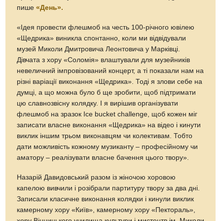
пише
«День».
«Ідея провести флешмоб на честь 100-річного ювілею
«Щедрика» виникла спонтанно, коли ми відвідували
музей Миколи Дмитровича Леонтовича у Марківці.
Дівчата з хору «Соломія» влаштували для музейників
невеличний імпровізований концерт, а ті показали нам на
різні варіації виконання «Щедрика». Тоді я злови себе на
думці, а що можна було б ще зробити, щоб підтримати
цю славнозвісну колядку. І я вирішив організувати
флешмоб на зразок Іce bucket challenge, щоб кожен міг
записати власне виконання «Щедрика» на відео і кинути
виклик іншим трьом виконавцям чи колективам. Тобто
дати можливість кожному музиканту – професійному чи
аматору – реалізувати власне бачення цього твору».
Назарій Давидовський разом із жіночою хоровою
капелою вивчили і розібрали партитуру твору за два дні.
Записали класичне виконання колядки і кинули виклик
камерному хору «Київ», камерному хору «Пектораль»,
хору Вінницького училища культури і мистецтв ім. Миколи