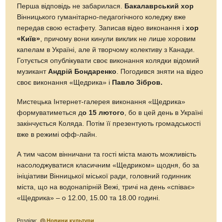
Перша відповідь не забарилася.
Бакалаврський хор
Вінницького гуманітарно-педагогічного коледжу вже
передав свою естафету. Записав відео виконання і
хор
«Київ»
, причому вони кинули виклик не лише хоровим
капелам в Україні, але й творчому колективу з Канади.
Готується опублікувати своє виконання колядки відомий
музикант
Андрій Бондаренко
. Погодився зняти на відео
своє виконання «Щедрика» і
Павло Зібров.
Мистецька Інтернет-галерея виконання «Щедрика»
формуватиметься д
о 15 лютого
, бо в цей день в Україні
закінчується Коляда. Потім її презентують громадськості
вже в режимі офф-лайн.
А тим часом вінничани та гості міста мають можливість
насолоджуватися класичним «Щедриком» щодня, бо за
ініціативи Вінницької міської ради, головний годинник
міста, що на водонапірній Вежі, тричі на день «співає»
«Щедрика» – о 12.00, 15.00 та 18.00 годині.
Розділи:
Новини культури