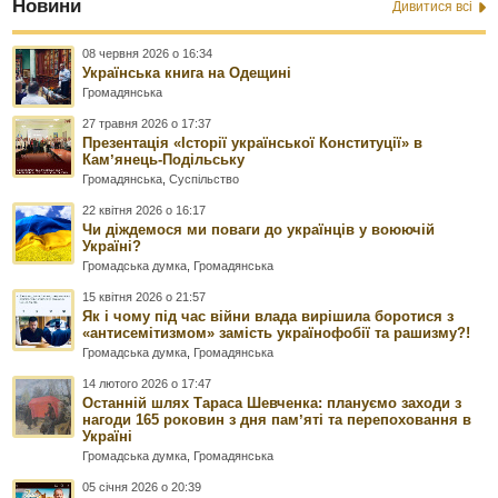
Новини
Дивитися всі
08 червня 2026 о 16:34
Українська книга на Одещині
Громадянська
27 травня 2026 о 17:37
Презентація «Історії української Конституції» в
Камʼянець-Подільську
Громадянська
,
Суспільство
22 квітня 2026 о 16:17
Чи діждемося ми поваги до українців у воюючій
Україні?
Громадська думка
,
Громадянська
15 квітня 2026 о 21:57
Як і чому під час війни влада вирішила боротися з
«антисемітизмом» замість українофобії та рашизму?!
Громадська думка
,
Громадянська
14 лютого 2026 о 17:47
Останній шлях Тараса Шевченка: плануємо заходи з
нагоди 165 роковин з дня памʼяті та перепоховання в
Україні
Громадська думка
,
Громадянська
05 січня 2026 о 20:39