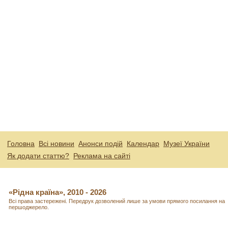
Головна
Всі новини
Анонси подій
Календар
Музеї України
Як додати статтю?
Реклама на сайті
«Рідна країна», 2010 - 2026
Всі права застережені. Передрук дозволений лише за умови прямого посилання на
першоджерело.