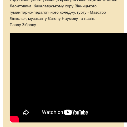
Леонтовича, бакалаврському хору Вінницького
гуманітарно-педагогічного коледжу, гурту «Маестро
Лінколь», музиканту Євгену Наумову та навіть
Павлу Зіброву.