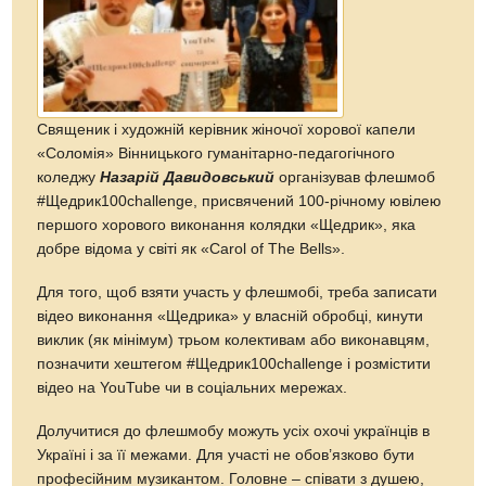
Священик і художній керівник жіночої хорової капели
«Соломія» Вінницького гуманітарно-педагогічного
коледжу
Назарій Давидовський
організував флешмоб
#Щедрик100challenge, присвячений 100-річному ювілею
першого хорового виконання колядки «Щедрик», яка
добре відома у світі як «Carol of The Bells».
Для того, щоб взяти участь у флешмобі, треба записати
відео виконання «Щедрика» у власній обробці, кинути
виклик (як мінімум) трьом колективам або виконавцям,
позначити хештегом #Щедрик100challenge і розмістити
відео на YouTube чи в соціальних мережах.
Долучитися до флешмобу можуть усіх охочі українців в
Україні і за її межами. Для участі не обов’язково бути
професійним музикантом. Головне – співати з душею,