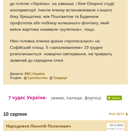
до готелю «Україна», на узвишші, і біля Оперної студії
консерваторії. Інколи ялинку встановлювали з іншого
боку Хрещатика: між Поштамтом та Будинком
профспілок або поблизу колишнього фонтану, який
кияни жартома називали «рулеткою», тощо.
Нині головна ялинка країни «прописалася» на
Софійській площі. Її «запалюванням» 19 грудня
розпочинаються новорічні святкування, які тривають
зазвичай до середини січня.
Джерело:
ВВС.Україна
Розділи:
Суспільство
Традиції
10 серпня
Інші дати
Народився Леонтій Похилевич