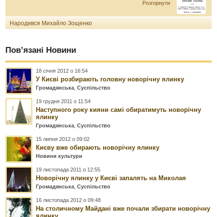
Розгорнути
Народився Михайло Зощенко
Пов’язані Новини
18 січня 2012 о 16:54
У Києві розбирають головну новорічну ялинку
Громадянська
,
Суспільство
19 грудня 2011 о 11:54
Наступного року кияни самі обиратимуть новорічну
ялинку
Громадянська
,
Суспільство
15 липня 2012 о 09:02
Києву вже обирають новорічну ялинку
Новини культури
19 листопада 2011 о 12:55
Новорічну ялинку у Києві запалять на Миколая
Громадянська
,
Суспільство
16 листопада 2012 о 09:48
На столичному Майдані вже почали збирати новорічну
ялинку