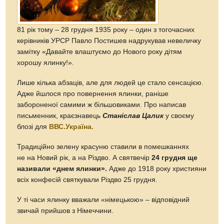
81 рік тому – 28 грудня 1935 року – один з тогочасних
керівників УРСР Павло Постишев надрукував невеличку
замітку «Давайте влаштуємо до Нового року дітям
хорошу ялинку!».
Лише кілька абзаців, але для людей це стало сенсацією.
Адже йшлося про повернення ялинки, раніше
забороненої самими ж більшовиками. Про написав
письменник, краєзнавець
Станіслав Цалик
у своєму
блозі для
ВВС.Україна.
Традиційно зелену красуню ставили в помешканнях
не на Новий рік, а на Різдво. А святвечір
24 грудня ще
називали «днем ялинки».
Адже до 1918 року християни
всіх конфесій святкували Різдво 25 грудня.
У ті часи ялинку вважали «німецькою» – відповідний
звичай прийшов з Німеччини.