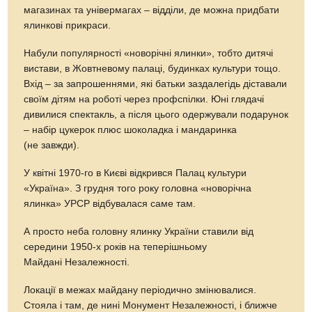
магазинах та універмагах – відділи, де можна придбати
ялинкові прикраси.
Набули популярності «новорічні ялинки», тобто дитячі
вистави, в Жовтневому палаці, будинках культури тощо.
Вхід – за запрошеннями, які батьки заздалегідь діставали
своїм дітям на роботі через профспілки. Юні глядачі
дивилися спектакль, а після цього одержували подарунок
– набір цукерок плюс шоколадка і мандаринка
(не завжди).
У квітні 1970-го в Києві відкрився Палац культури
«Україна». З грудня того року головна «новорічна
ялинка» УРСР відбувалася саме там.
А просто неба головну ялинку України ставили від
середини 1950-х років на теперішньому
Майдані Незалежності.
Локації в межах майдану періодично змінювалися.
Стояла і там, де нині Монумент Незалежності, і ближче