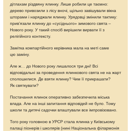
дітлахам різдвяну ялинку. Лише робили це таємно:
дерево привозили з лісу вночі, щільно завішували вікна
шторами і наряджали ялинку. Урядовці змінили тактику:
прив’язали ялинку до «сусіднього» зимового свята –
Нового року. У такий спосіб вирішили вирвати її з
релігійного контексту.
Замітка компартійного керівника мала на меті саме
цю заміну.
Але ж… до Нового року лишалося три дні! Всі
відповідальні за проведення ялинкового свята не на жарт
сполошилися. Де взяти ялинку? Чим її прикрашати?
Як святкувати?
Постачання ялинок оперативно забезпечила міська
влада. Але на інші запитання відповідей не було. Тому
школи та дитячі садочки влаштували все імпровізовано.
Того року головною в УРСР стала ялинка у Київському
палаці піонерів і школярів (нині Національна філармонія