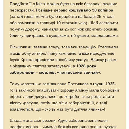
Придбати її в Києві можна було на всіх базарах і людних
перехрестях. Розкішне дерево
коштувало 50 копійок
(за такі гроші можна було придбати на базарі 25 кг солі
або замовити в трактирі 10 стаканів чаю). Щоб доставити
покупку додому, наймали за 25 копійок спритних босяків.
Ялинку прикрашали цукерками, яблуками, мандаринами.
Більшовики, взявши владу, зламали традицію. Розпочали
масштабну антирелігійну кампанію, а вже народженню
Ісуса Христа приділили «особливу увагу». Ялинку разом
з різдвяним святом затаврували, а
1928 року
заборонили – мовляв, «попівський звичай».
Тому коротенька замітка пана Постишева в грудні 1935-
го із закликом влаштувати хорошу ялинку мала бомбовий
ефект. Люди дивувалися: це ж треба, вісім років ганити
лісову красуню, потім ще вісім забороняти її, а тоді
виявляється, що «скрізь має бути дитяча ялинка»!
Влада мала свої резони. Адже заборона виявилася
неефективною – чимало батьків все одно влаштовували