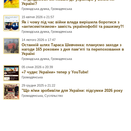
Україні?
Громадська думка
,
Громадянська
15 квітня 2026 о 21:57
Як і чому під час війни влада вирішила боротися з
«антисемітизмом» замість українофобії та рашизму?!
Громадська думка
,
Громадянська
14 лютого 2026 о 17:47
Останній шлях Тараса Шевченка: плануємо заходи з
нагоди 165 роковин з дня памʼяті та перепоховання в
Україні
Громадська думка
,
Громадянська
05 січня 2026 о 20:39
«7 чудес України» тепер у YouTube!
Громадянська
29 грудня 2025 о 21:22
"Що я/ми зробив/ли для України: підсумки 2026 року
Громадянська
,
Суспільство