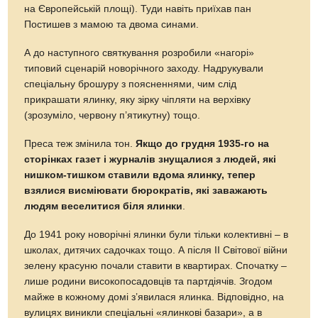
на Європейській площі). Туди навіть приїхав пан
Постишев з мамою та двома синами.
А до наступного святкування розробили «нагорі»
типовий сценарій новорічного заходу. Надрукували
спеціальну брошуру з поясненнями, чим слід
прикрашати ялинку, яку зірку чіпляти на верхівку
(зрозуміло, червону п’ятикутну) тощо.
Преса теж змінила тон.
Якщо до грудня 1935-го на
сторінках газет і журналів знущалися з людей, які
нишком-тишком ставили вдома ялинку, тепер
взялися висміювати бюрократів, які заважають
людям веселитися біля ялинки
.
До 1941 року новорічні ялинки були тільки колективні – в
школах, дитячих садочках тощо. А після ІІ Світової війни
зелену красуню почали ставити в квартирах. Спочатку –
лише родини високопосадовців та партдіячів. Згодом
майже в кожному домі з’явилася ялинка. Відповідно, на
вулицях виникли спеціальні «ялинкові базари», а в