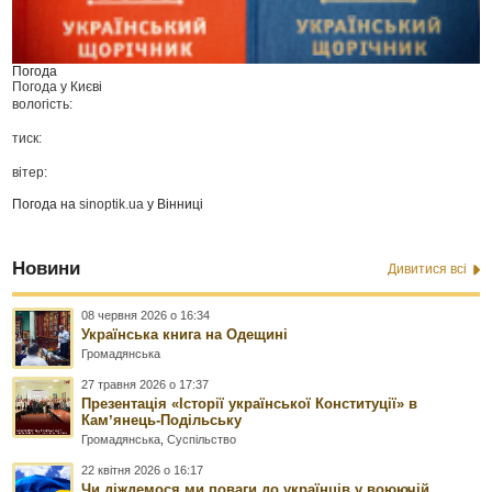
Погода
Погода у
Києві
вологість:
тиск:
вітер:
Погода на
sinoptik.ua
у Вінниці
Новини
Дивитися всі
08 червня 2026 о 16:34
Українська книга на Одещині
Громадянська
27 травня 2026 о 17:37
Презентація «Історії української Конституції» в
Камʼянець-Подільську
Громадянська
,
Суспільство
22 квітня 2026 о 16:17
Чи діждемося ми поваги до українців у воюючій